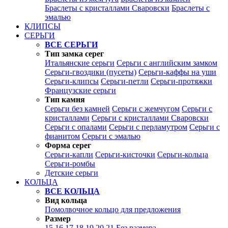
Браслеты с кристаллами Сваровски
Браслеты с
эмалью
КЛИПСЫ
СЕРЬГИ
ВСЕ СЕРЬГИ
Тип замка серег
Итальянские серьги
Серьги с английским замком
Серьги-гвоздики (пусеты)
Серьги-каффы на уши
Серьги-клипсы
Серьги-петли
Серьги-протяжки
Французские серьги
Тип камня
Серьги без камней
Серьги с жемчугом
Серьги с
кристаллами
Серьги с кристаллами Сваровски
Серьги с опалами
Серьги с перламутром
Серьги с
фианитом
Серьги с эмалью
Форма серег
Серьги-капли
Серьги-кисточки
Серьги-кольца
Серьги-ромбы
Детские серьги
КОЛЬЦА
ВСЕ КОЛЬЦА
Вид кольца
Помолвочное кольцо для предложения
Размер
15
16
17
18
19
20
21
Без размера