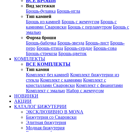
ВСЕ БРОШИ
Вид застежки
Брошь-булавка
Брошь-игла
Тип камней
Брошь из камней
Брошь с жемчугом
Брошь с
камнями Сваровски
Брошь с перламутром
Брошь с
эмалью
Форма броши
Брошь-бабочка
Брошь-звезда
Брошь-лист
Брошь-
перо
Брошь-птица
Брошь-сердце
Брошь-сова
Брошь-стрекоза
Брошь-цветок
КОМПЛЕКТЫ
ВСЕ КОМПЛЕКТЫ
Тип камня
Комплект без камней
Комплект бижутерии из
стекла
Комплект с камнями
Комплект с
кристаллами Сваровски
Комплект с фианитами
Комплект с эмалью
Набор с жемчугом
НОВИНКИ
АКЦИИ
КАТАЛОГ БИЖУТЕРИИ
ЭКСКЛЮЗИВНО В MONA
Бижутерия со Сваровски
Элитная бижутерия
Модная бижутерия