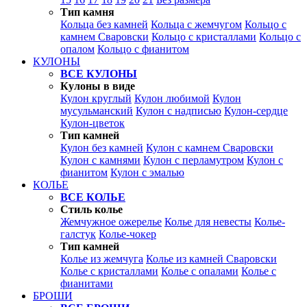
Тип камня
Кольца без камней
Кольца с жемчугом
Кольцо с
камнем Сваровски
Кольцо с кристаллами
Кольцо с
опалом
Кольцо с фианитом
КУЛОНЫ
ВСЕ КУЛОНЫ
Кулоны в виде
Кулон круглый
Кулон любимой
Кулон
мусульманский
Кулон с надписью
Кулон-сердце
Кулон-цветок
Тип камней
Кулон без камней
Кулон с камнем Сваровски
Кулон с камнями
Кулон с перламутром
Кулон с
фианитом
Кулон с эмалью
КОЛЬЕ
ВСЕ КОЛЬЕ
Стиль колье
Жемчужное ожерелье
Колье для невесты
Колье-
галстук
Колье-чокер
Тип камней
Колье из жемчуга
Колье из камней Сваровски
Колье с кристаллами
Колье с опалами
Колье с
фианитами
БРОШИ