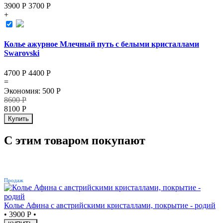
3900 Р
3700
Р
+
Колье ажурное Млечный путь с белыми кристаллами
Swarovski
4700 Р
4400
Р
=
Экономия
:
500
Р
8600
Р
8100
Р
Купить
С этим товаром покупают
ХИТ
Продаж
Колье Афина с австрийскими кристаллами, покрытие - родий
•
3900 Р
•