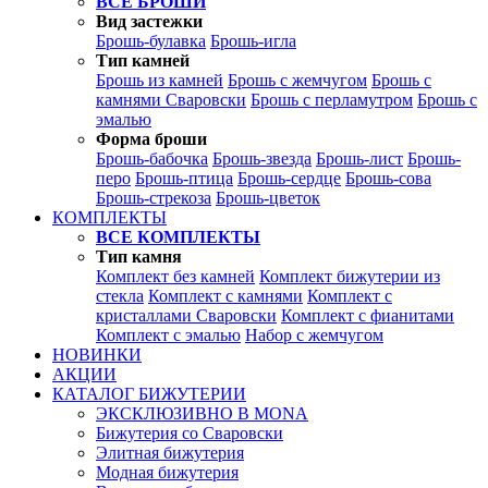
ВСЕ БРОШИ
Вид застежки
Брошь-булавка
Брошь-игла
Тип камней
Брошь из камней
Брошь с жемчугом
Брошь с
камнями Сваровски
Брошь с перламутром
Брошь с
эмалью
Форма броши
Брошь-бабочка
Брошь-звезда
Брошь-лист
Брошь-
перо
Брошь-птица
Брошь-сердце
Брошь-сова
Брошь-стрекоза
Брошь-цветок
КОМПЛЕКТЫ
ВСЕ КОМПЛЕКТЫ
Тип камня
Комплект без камней
Комплект бижутерии из
стекла
Комплект с камнями
Комплект с
кристаллами Сваровски
Комплект с фианитами
Комплект с эмалью
Набор с жемчугом
НОВИНКИ
АКЦИИ
КАТАЛОГ БИЖУТЕРИИ
ЭКСКЛЮЗИВНО В MONA
Бижутерия со Сваровски
Элитная бижутерия
Модная бижутерия