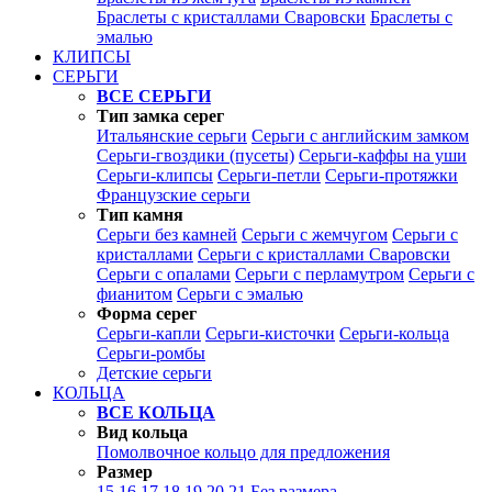
Браслеты с кристаллами Сваровски
Браслеты с
эмалью
КЛИПСЫ
СЕРЬГИ
ВСЕ СЕРЬГИ
Тип замка серег
Итальянские серьги
Серьги с английским замком
Серьги-гвоздики (пусеты)
Серьги-каффы на уши
Серьги-клипсы
Серьги-петли
Серьги-протяжки
Французские серьги
Тип камня
Серьги без камней
Серьги с жемчугом
Серьги с
кристаллами
Серьги с кристаллами Сваровски
Серьги с опалами
Серьги с перламутром
Серьги с
фианитом
Серьги с эмалью
Форма серег
Серьги-капли
Серьги-кисточки
Серьги-кольца
Серьги-ромбы
Детские серьги
КОЛЬЦА
ВСЕ КОЛЬЦА
Вид кольца
Помолвочное кольцо для предложения
Размер
15
16
17
18
19
20
21
Без размера