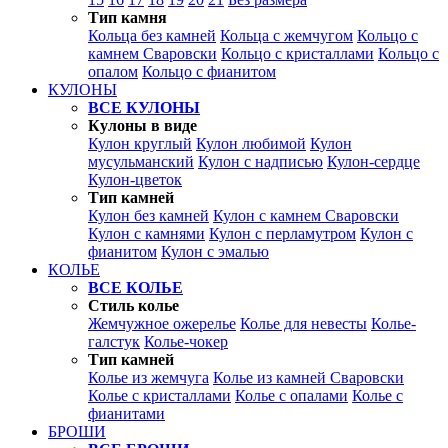
Тип камня
Кольца без камней
Кольца с жемчугом
Кольцо с
камнем Сваровски
Кольцо с кристаллами
Кольцо с
опалом
Кольцо с фианитом
КУЛОНЫ
ВСЕ КУЛОНЫ
Кулоны в виде
Кулон круглый
Кулон любимой
Кулон
мусульманский
Кулон с надписью
Кулон-сердце
Кулон-цветок
Тип камней
Кулон без камней
Кулон с камнем Сваровски
Кулон с камнями
Кулон с перламутром
Кулон с
фианитом
Кулон с эмалью
КОЛЬЕ
ВСЕ КОЛЬЕ
Стиль колье
Жемчужное ожерелье
Колье для невесты
Колье-
галстук
Колье-чокер
Тип камней
Колье из жемчуга
Колье из камней Сваровски
Колье с кристаллами
Колье с опалами
Колье с
фианитами
БРОШИ