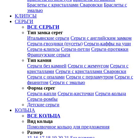
Браслеты с кристаллами Сваровски
Браслеты с
эмалью
КЛИПСЫ
СЕРЬГИ
ВСЕ СЕРЬГИ
Тип замка серег
Итальянские серьги
Серьги с английским замком
Серьги-гвоздики (пусеты)
Серьги-каффы на уши
Серьги-клипсы
Серьги-петли
Серьги-протяжки
Французские серьги
Тип камня
Серьги без камней
Серьги с жемчугом
Серьги с
кристаллами
Серьги с кристаллами Сваровски
Серьги с опалами
Серьги с перламутром
Серьги с
фианитом
Серьги с эмалью
Форма серег
Серьги-капли
Серьги-кисточки
Серьги-кольца
Серьги-ромбы
Детские серьги
КОЛЬЦА
ВСЕ КОЛЬЦА
Вид кольца
Помолвочное кольцо для предложения
Размер
15
16
17
18
19
20
21
Без размера