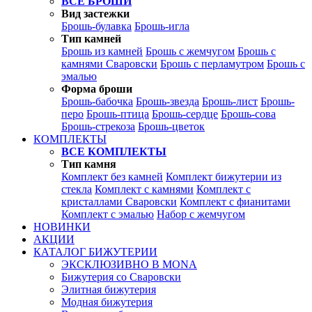
ВСЕ БРОШИ
Вид застежки
Брошь-булавка
Брошь-игла
Тип камней
Брошь из камней
Брошь с жемчугом
Брошь с
камнями Сваровски
Брошь с перламутром
Брошь с
эмалью
Форма броши
Брошь-бабочка
Брошь-звезда
Брошь-лист
Брошь-
перо
Брошь-птица
Брошь-сердце
Брошь-сова
Брошь-стрекоза
Брошь-цветок
КОМПЛЕКТЫ
ВСЕ КОМПЛЕКТЫ
Тип камня
Комплект без камней
Комплект бижутерии из
стекла
Комплект с камнями
Комплект с
кристаллами Сваровски
Комплект с фианитами
Комплект с эмалью
Набор с жемчугом
НОВИНКИ
АКЦИИ
КАТАЛОГ БИЖУТЕРИИ
ЭКСКЛЮЗИВНО В MONA
Бижутерия со Сваровски
Элитная бижутерия
Модная бижутерия