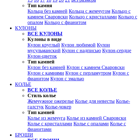
Тип камня
Кольца без камней
Кольца с жемчугом
Кольцо с
камнем Сваровски
Кольцо с кристаллами
Кольцо с
опалом
Кольцо с фианитом
КУЛОНЫ
ВСЕ КУЛОНЫ
Кулоны в виде
Кулон круглый
Кулон любимой
Кулон
мусульманский
Кулон с надписью
Кулон-сердце
Кулон-цветок
Тип камней
Кулон без камней
Кулон с камнем Сваровски
Кулон с камнями
Кулон с перламутром
Кулон с
фианитом
Кулон с эмалью
КОЛЬЕ
ВСЕ КОЛЬЕ
Стиль колье
Жемчужное ожерелье
Колье для невесты
Колье-
галстук
Колье-чокер
Тип камней
Колье из жемчуга
Колье из камней Сваровски
Колье с кристаллами
Колье с опалами
Колье с
фианитами
БРОШИ