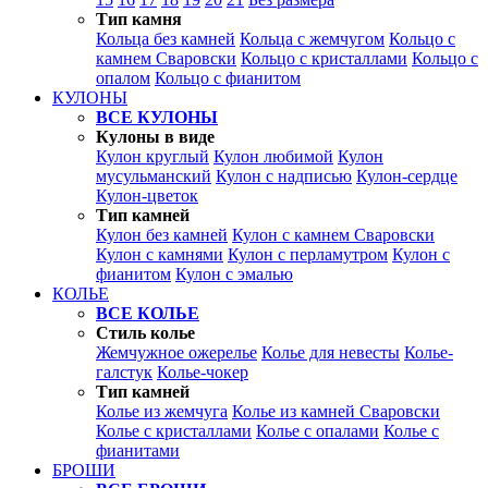
Тип камня
Кольца без камней
Кольца с жемчугом
Кольцо с
камнем Сваровски
Кольцо с кристаллами
Кольцо с
опалом
Кольцо с фианитом
КУЛОНЫ
ВСЕ КУЛОНЫ
Кулоны в виде
Кулон круглый
Кулон любимой
Кулон
мусульманский
Кулон с надписью
Кулон-сердце
Кулон-цветок
Тип камней
Кулон без камней
Кулон с камнем Сваровски
Кулон с камнями
Кулон с перламутром
Кулон с
фианитом
Кулон с эмалью
КОЛЬЕ
ВСЕ КОЛЬЕ
Стиль колье
Жемчужное ожерелье
Колье для невесты
Колье-
галстук
Колье-чокер
Тип камней
Колье из жемчуга
Колье из камней Сваровски
Колье с кристаллами
Колье с опалами
Колье с
фианитами
БРОШИ