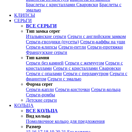
Браслеты с кристаллами Сваровски
Браслеты с
эмалью
КЛИПСЫ
СЕРЬГИ
ВСЕ СЕРЬГИ
Тип замка серег
Итальянские серьги
Серьги с английским замком
Серьги-гвоздики (пусеты)
Серьги-каффы на уши
Серьги-клипсы
Серьги-петли
Серьги-протяжки
Французские серьги
Тип камня
Серьги без камней
Серьги с жемчугом
Серьги с
кристаллами
Серьги с кристаллами Сваровски
Серьги с опалами
Серьги с перламутром
Серьги с
фианитом
Серьги с эмалью
Форма серег
Серьги-капли
Серьги-кисточки
Серьги-кольца
Серьги-ромбы
Детские серьги
КОЛЬЦА
ВСЕ КОЛЬЦА
Вид кольца
Помолвочное кольцо для предложения
Размер
15
16
17
18
19
20
21
Без размера