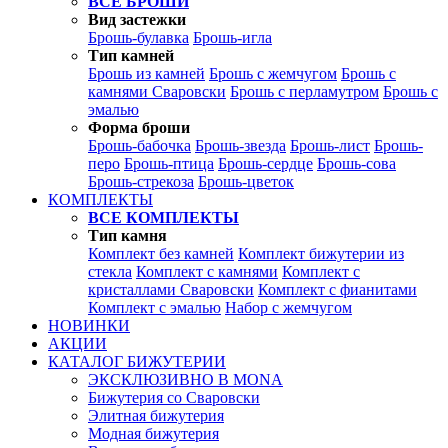
ВСЕ БРОШИ
Вид застежки
Брошь-булавка
Брошь-игла
Тип камней
Брошь из камней
Брошь с жемчугом
Брошь с
камнями Сваровски
Брошь с перламутром
Брошь с
эмалью
Форма броши
Брошь-бабочка
Брошь-звезда
Брошь-лист
Брошь-
перо
Брошь-птица
Брошь-сердце
Брошь-сова
Брошь-стрекоза
Брошь-цветок
КОМПЛЕКТЫ
ВСЕ КОМПЛЕКТЫ
Тип камня
Комплект без камней
Комплект бижутерии из
стекла
Комплект с камнями
Комплект с
кристаллами Сваровски
Комплект с фианитами
Комплект с эмалью
Набор с жемчугом
НОВИНКИ
АКЦИИ
КАТАЛОГ БИЖУТЕРИИ
ЭКСКЛЮЗИВНО В MONA
Бижутерия со Сваровски
Элитная бижутерия
Модная бижутерия