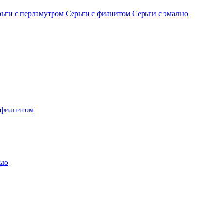
рьги с перламутром
Серьги с фианитом
Серьги с эмалью
 фианитом
лью