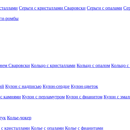
исталлами
Серьги с кристаллами Сваровски
Серьги с опалами
Се
ги-ромбы
мнем Сваровски
Кольцо с кристаллами
Кольцо с опалом
Кольцо с
ий
Кулон с надписью
Кулон-сердце
Кулон-цветок
 с камнями
Кулон с перламутром
Кулон с фианитом
Кулон с эма
тук
Колье-чокер
 с кристаллами
Колье с опалами
Колье с фианитами