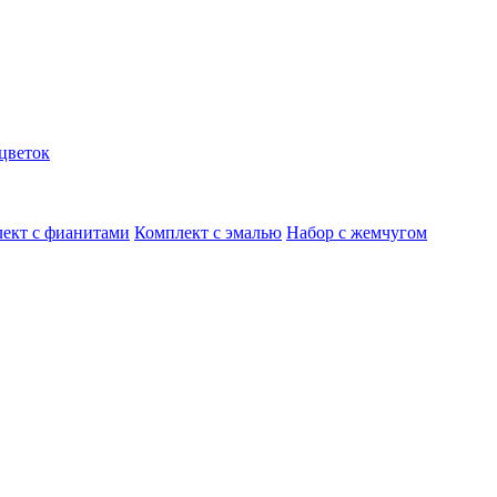
цветок
ект с фианитами
Комплект с эмалью
Набор с жемчугом