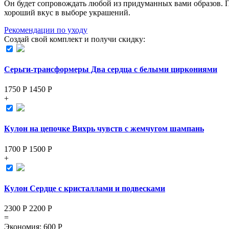
Он будет сопровождать любой из придуманных вами образов. П
хороший вкус в выборе украшений.
Рекомендации по уходу
Создай свой комплект и получи скидку:
Серьги-трансформеры Два сердца с белыми циркониями
1750 Р
1450
Р
+
Кулон на цепочке Вихрь чувств с жемчугом шампань
1700 Р
1500
Р
+
Кулон Сердце с кристаллами и подвесками
2300 Р
2200
Р
=
Экономия
:
600
Р