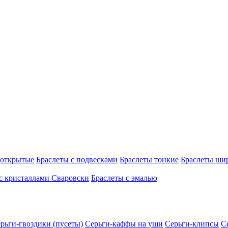
 открытые
Браслеты с подвесками
Браслеты тонкие
Браслеты ши
с кристаллами Сваровски
Браслеты с эмалью
рьги-гвоздики (пусеты)
Серьги-каффы на уши
Серьги-клипсы
С