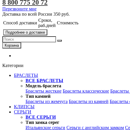
8 800 775 20 72
Перезвоните мне
Доставка по всей России
350 руб.
Сроки,
Способ доставки
Стоимость
раб.дней
Подробнее о доставке
Корзина
Категории
БРАСЛЕТЫ
ВСЕ БРАСЛЕТЫ
Модель браслета
Браслеты жесткие
Браслеты классические
Браслеты
Тип камней
Браслеты из жемчуга
Браслеты из камней
Браслеты 
КЛИПСЫ
СЕРЬГИ
ВСЕ СЕРЬГИ
Тип замка серег
Итальянские серьги
Серьги с английским замком
Се