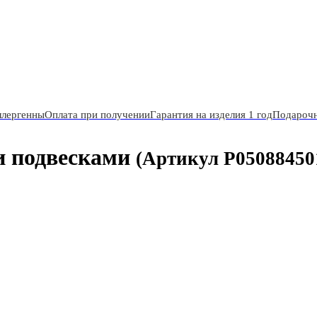
ллергенны
Оплата при получении
Гарантия на изделия 1 год
Подарочн
и подвесками
(Артикул P05088450