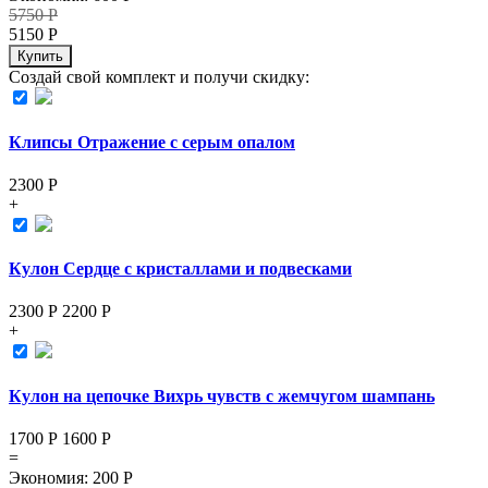
5750
Р
5150
Р
Купить
Создай свой комплект и получи скидку:
Клипсы Отражение с серым опалом
2300
Р
+
Кулон Сердце с кристаллами и подвесками
2300 Р
2200
Р
+
Кулон на цепочке Вихрь чувств с жемчугом шампань
1700 Р
1600
Р
=
Экономия
:
200
Р