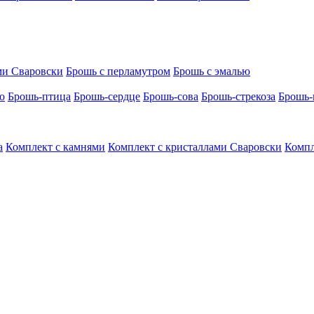
ми Сваровски
Брошь с перламутром
Брошь с эмалью
о
Брошь-птица
Брошь-сердце
Брошь-сова
Брошь-стрекоза
Брошь-
а
Комплект с камнями
Комплект с кристаллами Сваровски
Компл