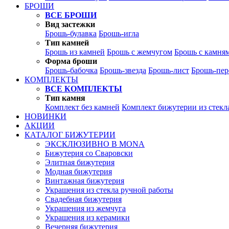
БРОШИ
ВСЕ БРОШИ
Вид застежки
Брошь-булавка
Брошь-игла
Тип камней
Брошь из камней
Брошь с жемчугом
Брошь с камня
Форма броши
Брошь-бабочка
Брошь-звезда
Брошь-лист
Брошь-пер
КОМПЛЕКТЫ
ВСЕ КОМПЛЕКТЫ
Тип камня
Комплект без камней
Комплект бижутерии из стекл
НОВИНКИ
АКЦИИ
КАТАЛОГ БИЖУТЕРИИ
ЭКСКЛЮЗИВНО В MONA
Бижутерия со Сваровски
Элитная бижутерия
Модная бижутерия
Винтажная бижутерия
Украшения из стекла ручной работы
Свадебная бижутерия
Украшения из жемчуга
Украшения из керамики
Вечерняя бижутерия