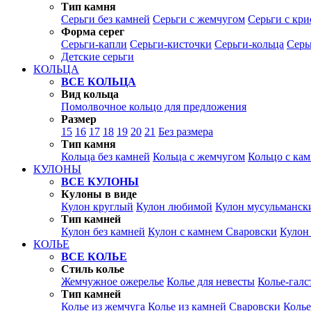
Тип камня
Серьги без камней
Серьги с жемчугом
Серьги с кр
Форма серег
Серьги-капли
Серьги-кисточки
Серьги-кольца
Серь
Детские серьги
КОЛЬЦА
ВСЕ КОЛЬЦА
Вид кольца
Помолвочное кольцо для предложения
Размер
15
16
17
18
19
20
21
Без размера
Тип камня
Кольца без камней
Кольца с жемчугом
Кольцо с ка
КУЛОНЫ
ВСЕ КУЛОНЫ
Кулоны в виде
Кулон круглый
Кулон любимой
Кулон мусульманск
Тип камней
Кулон без камней
Кулон с камнем Сваровски
Кулон
КОЛЬЕ
ВСЕ КОЛЬЕ
Стиль колье
Жемчужное ожерелье
Колье для невесты
Колье-галс
Тип камней
Колье из жемчуга
Колье из камней Сваровски
Колье