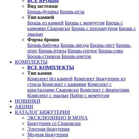
ВСЕ БРОШИ
Вид застежки
Брошь-булавка
Брошь-игла
Тип камней
Брошь из камней
Брошь с жемчугом
Брошь с
камнями Сваровски
Брошь с перламутром
Брошь с
эмалью
Форма броши
Брошь-бабочка
Брошь-звезда
Брошь-лист
Брошь-
перо
Брошь-птица
Брошь-сердце
Брошь-сова
Брошь-стрекоза
Брошь-цветок
КОМПЛЕКТЫ
ВСЕ КОМПЛЕКТЫ
Тип камня
Комплект без камней
Комплект бижутерии из
стекла
Комплект с камнями
Комплект с
кристаллами Сваровски
Комплект с фианитами
Комплект с эмалью
Набор с жемчугом
НОВИНКИ
АКЦИИ
КАТАЛОГ БИЖУТЕРИИ
ЭКСКЛЮЗИВНО В MONA
Бижутерия со Сваровски
Элитная бижутерия
Модная бижутерия