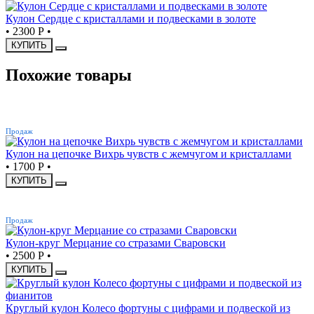
Кулон Сердце с кристаллами и подвесками в золоте
•
2300 Р
•
КУПИТЬ
Похожие товары
ХИТ
Продаж
Кулон на цепочке Вихрь чувств с жемчугом и кристаллами
•
1700 Р
•
КУПИТЬ
ХИТ
Продаж
Кулон-круг Мерцание со стразами Сваровски
•
2500 Р
•
КУПИТЬ
Круглый кулон Колесо фортуны с цифрами и подвеской из