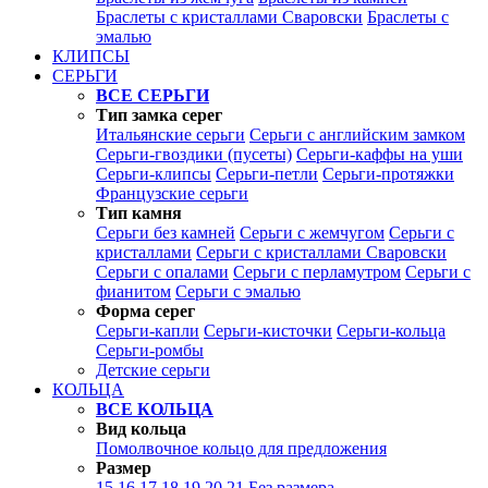
Браслеты с кристаллами Сваровски
Браслеты с
эмалью
КЛИПСЫ
СЕРЬГИ
ВСЕ СЕРЬГИ
Тип замка серег
Итальянские серьги
Серьги с английским замком
Серьги-гвоздики (пусеты)
Серьги-каффы на уши
Серьги-клипсы
Серьги-петли
Серьги-протяжки
Французские серьги
Тип камня
Серьги без камней
Серьги с жемчугом
Серьги с
кристаллами
Серьги с кристаллами Сваровски
Серьги с опалами
Серьги с перламутром
Серьги с
фианитом
Серьги с эмалью
Форма серег
Серьги-капли
Серьги-кисточки
Серьги-кольца
Серьги-ромбы
Детские серьги
КОЛЬЦА
ВСЕ КОЛЬЦА
Вид кольца
Помолвочное кольцо для предложения
Размер
15
16
17
18
19
20
21
Без размера