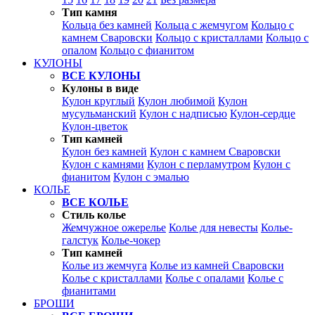
Тип камня
Кольца без камней
Кольца с жемчугом
Кольцо с
камнем Сваровски
Кольцо с кристаллами
Кольцо с
опалом
Кольцо с фианитом
КУЛОНЫ
ВСЕ КУЛОНЫ
Кулоны в виде
Кулон круглый
Кулон любимой
Кулон
мусульманский
Кулон с надписью
Кулон-сердце
Кулон-цветок
Тип камней
Кулон без камней
Кулон с камнем Сваровски
Кулон с камнями
Кулон с перламутром
Кулон с
фианитом
Кулон с эмалью
КОЛЬЕ
ВСЕ КОЛЬЕ
Стиль колье
Жемчужное ожерелье
Колье для невесты
Колье-
галстук
Колье-чокер
Тип камней
Колье из жемчуга
Колье из камней Сваровски
Колье с кристаллами
Колье с опалами
Колье с
фианитами
БРОШИ