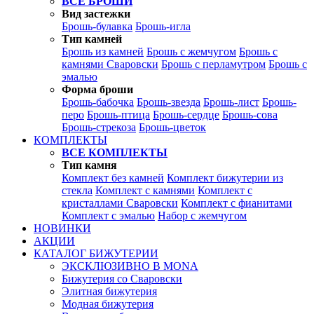
ВСЕ БРОШИ
Вид застежки
Брошь-булавка
Брошь-игла
Тип камней
Брошь из камней
Брошь с жемчугом
Брошь с
камнями Сваровски
Брошь с перламутром
Брошь с
эмалью
Форма броши
Брошь-бабочка
Брошь-звезда
Брошь-лист
Брошь-
перо
Брошь-птица
Брошь-сердце
Брошь-сова
Брошь-стрекоза
Брошь-цветок
КОМПЛЕКТЫ
ВСЕ КОМПЛЕКТЫ
Тип камня
Комплект без камней
Комплект бижутерии из
стекла
Комплект с камнями
Комплект с
кристаллами Сваровски
Комплект с фианитами
Комплект с эмалью
Набор с жемчугом
НОВИНКИ
АКЦИИ
КАТАЛОГ БИЖУТЕРИИ
ЭКСКЛЮЗИВНО В MONA
Бижутерия со Сваровски
Элитная бижутерия
Модная бижутерия