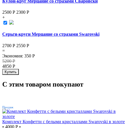
Кулон-круг Мерцание со стразами Сваровски
2500 Р
2300
Р
+
Серьги-круги Мерцание со стразами Swarovski
2700 Р
2550
Р
=
Экономия
:
350
Р
5200
Р
4850
Р
Купить
С этим товаром покупают
ХИТ
Продаж
Комплект Конфетти с белыми кристаллами Swarovski в золоте
•
4000 Р
•