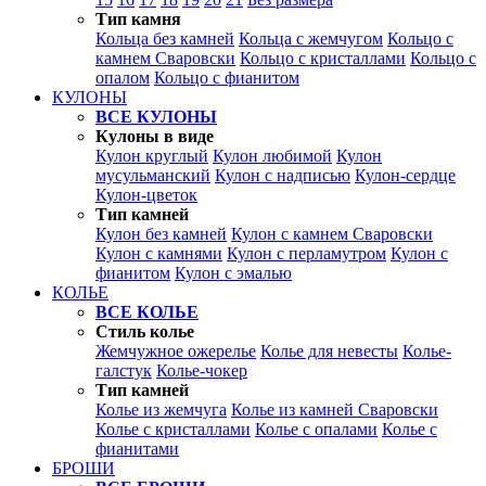
Тип камня
Кольца без камней
Кольца с жемчугом
Кольцо с
камнем Сваровски
Кольцо с кристаллами
Кольцо с
опалом
Кольцо с фианитом
КУЛОНЫ
ВСЕ КУЛОНЫ
Кулоны в виде
Кулон круглый
Кулон любимой
Кулон
мусульманский
Кулон с надписью
Кулон-сердце
Кулон-цветок
Тип камней
Кулон без камней
Кулон с камнем Сваровски
Кулон с камнями
Кулон с перламутром
Кулон с
фианитом
Кулон с эмалью
КОЛЬЕ
ВСЕ КОЛЬЕ
Стиль колье
Жемчужное ожерелье
Колье для невесты
Колье-
галстук
Колье-чокер
Тип камней
Колье из жемчуга
Колье из камней Сваровски
Колье с кристаллами
Колье с опалами
Колье с
фианитами
БРОШИ