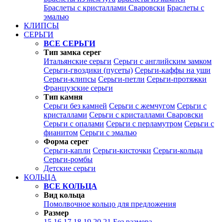
Браслеты с кристаллами Сваровски
Браслеты с
эмалью
КЛИПСЫ
СЕРЬГИ
ВСЕ СЕРЬГИ
Тип замка серег
Итальянские серьги
Серьги с английским замком
Серьги-гвоздики (пусеты)
Серьги-каффы на уши
Серьги-клипсы
Серьги-петли
Серьги-протяжки
Французские серьги
Тип камня
Серьги без камней
Серьги с жемчугом
Серьги с
кристаллами
Серьги с кристаллами Сваровски
Серьги с опалами
Серьги с перламутром
Серьги с
фианитом
Серьги с эмалью
Форма серег
Серьги-капли
Серьги-кисточки
Серьги-кольца
Серьги-ромбы
Детские серьги
КОЛЬЦА
ВСЕ КОЛЬЦА
Вид кольца
Помолвочное кольцо для предложения
Размер
15
16
17
18
19
20
21
Без размера