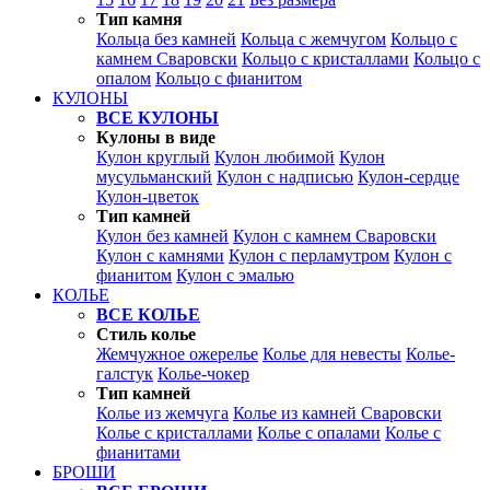
Тип камня
Кольца без камней
Кольца с жемчугом
Кольцо с
камнем Сваровски
Кольцо с кристаллами
Кольцо с
опалом
Кольцо с фианитом
КУЛОНЫ
ВСЕ КУЛОНЫ
Кулоны в виде
Кулон круглый
Кулон любимой
Кулон
мусульманский
Кулон с надписью
Кулон-сердце
Кулон-цветок
Тип камней
Кулон без камней
Кулон с камнем Сваровски
Кулон с камнями
Кулон с перламутром
Кулон с
фианитом
Кулон с эмалью
КОЛЬЕ
ВСЕ КОЛЬЕ
Стиль колье
Жемчужное ожерелье
Колье для невесты
Колье-
галстук
Колье-чокер
Тип камней
Колье из жемчуга
Колье из камней Сваровски
Колье с кристаллами
Колье с опалами
Колье с
фианитами
БРОШИ