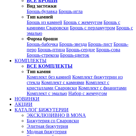
ВСЕ БРОШИ
Вид застежки
Брошь-булавка
Брошь-игла
Тип камней
Брошь из камней
Брошь с жемчугом
Брошь с
камнями Сваровски
Брошь с перламутром
Брошь с
эмалью
Форма броши
Брошь-бабочка
Брошь-звезда
Брошь-лист
Брошь-
перо
Брошь-птица
Брошь-сердце
Брошь-сова
Брошь-стрекоза
Брошь-цветок
КОМПЛЕКТЫ
ВСЕ КОМПЛЕКТЫ
Тип камня
Комплект без камней
Комплект бижутерии из
стекла
Комплект с камнями
Комплект с
кристаллами Сваровски
Комплект с фианитами
Комплект с эмалью
Набор с жемчугом
НОВИНКИ
АКЦИИ
КАТАЛОГ БИЖУТЕРИИ
ЭКСКЛЮЗИВНО В MONA
Бижутерия со Сваровски
Элитная бижутерия
Модная бижутерия