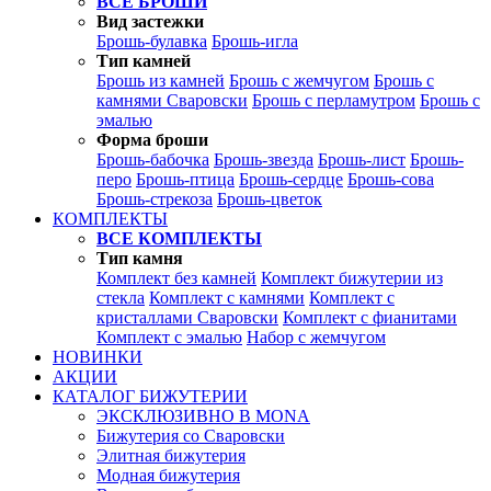
ВСЕ БРОШИ
Вид застежки
Брошь-булавка
Брошь-игла
Тип камней
Брошь из камней
Брошь с жемчугом
Брошь с
камнями Сваровски
Брошь с перламутром
Брошь с
эмалью
Форма броши
Брошь-бабочка
Брошь-звезда
Брошь-лист
Брошь-
перо
Брошь-птица
Брошь-сердце
Брошь-сова
Брошь-стрекоза
Брошь-цветок
КОМПЛЕКТЫ
ВСЕ КОМПЛЕКТЫ
Тип камня
Комплект без камней
Комплект бижутерии из
стекла
Комплект с камнями
Комплект с
кристаллами Сваровски
Комплект с фианитами
Комплект с эмалью
Набор с жемчугом
НОВИНКИ
АКЦИИ
КАТАЛОГ БИЖУТЕРИИ
ЭКСКЛЮЗИВНО В MONA
Бижутерия со Сваровски
Элитная бижутерия
Модная бижутерия