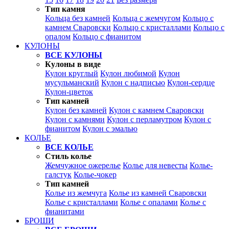
Тип камня
Кольца без камней
Кольца с жемчугом
Кольцо с
камнем Сваровски
Кольцо с кристаллами
Кольцо с
опалом
Кольцо с фианитом
КУЛОНЫ
ВСЕ КУЛОНЫ
Кулоны в виде
Кулон круглый
Кулон любимой
Кулон
мусульманский
Кулон с надписью
Кулон-сердце
Кулон-цветок
Тип камней
Кулон без камней
Кулон с камнем Сваровски
Кулон с камнями
Кулон с перламутром
Кулон с
фианитом
Кулон с эмалью
КОЛЬЕ
ВСЕ КОЛЬЕ
Стиль колье
Жемчужное ожерелье
Колье для невесты
Колье-
галстук
Колье-чокер
Тип камней
Колье из жемчуга
Колье из камней Сваровски
Колье с кристаллами
Колье с опалами
Колье с
фианитами
БРОШИ