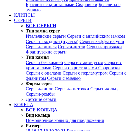
Браслеты с кристаллами Сваровски
Браслеты с
эмалью
КЛИПСЫ
СЕРЬГИ
ВСЕ СЕРЬГИ
Тип замка серег
Итальянские серьги
Серьги с английским замком
Серьги-гвоздики (пусеты)
Серьги-каффы на уши
Серьги-клипсы
Серьги-петли
Серьги-протяжки
Французские серьги
Тип камня
Серьги без камней
Серьги с жемчугом
Серьги с
кристаллами
Серьги с кристаллами Сваровски
Серьги с опалами
Серьги с перламутром
Серьги с
фианитом
Серьги с эмалью
Форма серег
Серьги-капли
Серьги-кисточки
Серьги-кольца
Серьги-ромбы
Детские серьги
КОЛЬЦА
ВСЕ КОЛЬЦА
Вид кольца
Помолвочное кольцо для предложения
Размер
15
16
17
18
19
20
21
Без размера