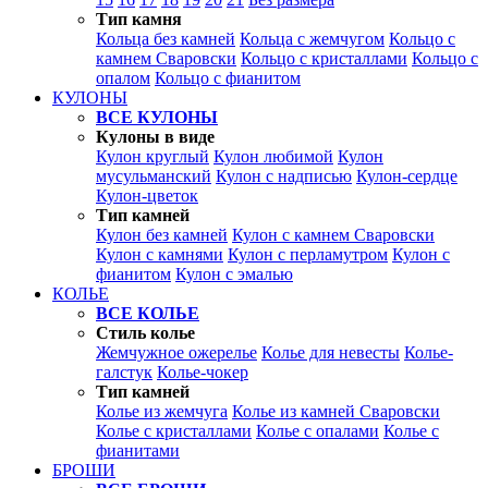
Тип камня
Кольца без камней
Кольца с жемчугом
Кольцо с
камнем Сваровски
Кольцо с кристаллами
Кольцо с
опалом
Кольцо с фианитом
КУЛОНЫ
ВСЕ КУЛОНЫ
Кулоны в виде
Кулон круглый
Кулон любимой
Кулон
мусульманский
Кулон с надписью
Кулон-сердце
Кулон-цветок
Тип камней
Кулон без камней
Кулон с камнем Сваровски
Кулон с камнями
Кулон с перламутром
Кулон с
фианитом
Кулон с эмалью
КОЛЬЕ
ВСЕ КОЛЬЕ
Стиль колье
Жемчужное ожерелье
Колье для невесты
Колье-
галстук
Колье-чокер
Тип камней
Колье из жемчуга
Колье из камней Сваровски
Колье с кристаллами
Колье с опалами
Колье с
фианитами
БРОШИ