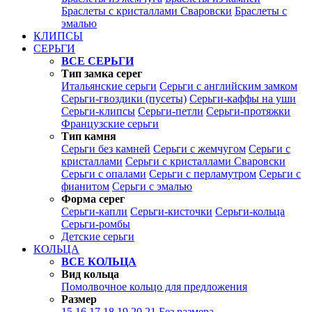
Браслеты с кристаллами Сваровски
Браслеты с
эмалью
КЛИПСЫ
СЕРЬГИ
ВСЕ СЕРЬГИ
Тип замка серег
Итальянские серьги
Серьги с английским замком
Серьги-гвоздики (пусеты)
Серьги-каффы на уши
Серьги-клипсы
Серьги-петли
Серьги-протяжки
Французские серьги
Тип камня
Серьги без камней
Серьги с жемчугом
Серьги с
кристаллами
Серьги с кристаллами Сваровски
Серьги с опалами
Серьги с перламутром
Серьги с
фианитом
Серьги с эмалью
Форма серег
Серьги-капли
Серьги-кисточки
Серьги-кольца
Серьги-ромбы
Детские серьги
КОЛЬЦА
ВСЕ КОЛЬЦА
Вид кольца
Помолвочное кольцо для предложения
Размер
15
16
17
18
19
20
21
Без размера