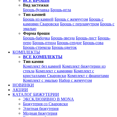
ВСЕ БРОШИ
Вид застежки
Брошь-булавка
Брошь-игла
Тип камней
Брошь из камней
Брошь с жемчугом
Брошь с
камнями Сваровски
Брошь с перламутром
Брошь с
эмалью
Форма броши
Брошь-бабочка
Брошь-звезда
Брошь-лист
Брошь-
перо
Брошь-птица
Брошь-сердце
Брошь-сова
Брошь-стрекоза
Брошь-цветок
КОМПЛЕКТЫ
ВСЕ КОМПЛЕКТЫ
Тип камня
Комплект без камней
Комплект бижутерии из
стекла
Комплект с камнями
Комплект с
кристаллами Сваровски
Комплект с фианитами
Комплект с эмалью
Набор с жемчугом
НОВИНКИ
АКЦИИ
КАТАЛОГ БИЖУТЕРИИ
ЭКСКЛЮЗИВНО В MONA
Бижутерия со Сваровски
Элитная бижутерия
Модная бижутерия