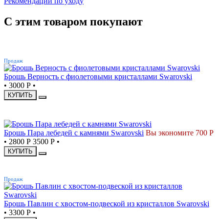
Рекомендации по уходу
С этим товаром покупают
ХИТ
Продаж
Брошь Верность с фиолетовыми кристаллами Swarovski
•
3000 Р
•
КУПИТЬ
СКИДКА
Брошь Пара лебедей с камнями Swarovski
Вы экономите 700 Р
•
2800 Р
3500 Р
•
КУПИТЬ
ХИТ
Продаж
Брошь Павлин с хвостом-подвеской из кристаллов Swarovski
•
3300 Р
•