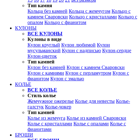
Тип камня
Кольца без камней
Кольца с жемчугом
Кольцо с
камнем Сваровски
Кольцо с кристаллами
Кольцо с
опалом
Кольцо с фианитом
КУЛОНЫ
ВСЕ КУЛОНЫ
Кулоны в виде
Кулон круглый
Кулон любимой
Кулон
мусульманский
Кулон с надписью
Кулон-сердце
Кулон-цветок
Тип камней
Кулон без камней
Кулон с камнем Сваровски
Кулон с камнями
Кулон с перламутром
Кулон с
фианитом
Кулон с эмалью
КОЛЬЕ
ВСЕ КОЛЬЕ
Стиль колье
Жемчужное ожерелье
Колье для невесты
Колье-
галстук
Колье-чокер
Тип камней
Колье из жемчуга
Колье из камней Сваровски
Колье с кристаллами
Колье с опалами
Колье с
фианитами
БРОШИ