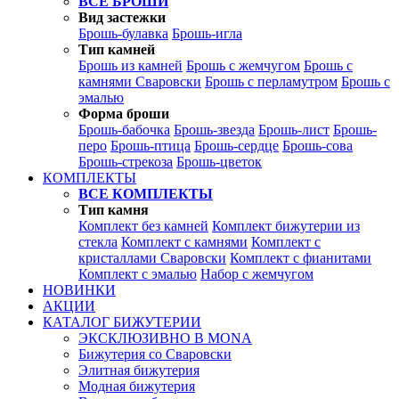
ВСЕ БРОШИ
Вид застежки
Брошь-булавка
Брошь-игла
Тип камней
Брошь из камней
Брошь с жемчугом
Брошь с
камнями Сваровски
Брошь с перламутром
Брошь с
эмалью
Форма броши
Брошь-бабочка
Брошь-звезда
Брошь-лист
Брошь-
перо
Брошь-птица
Брошь-сердце
Брошь-сова
Брошь-стрекоза
Брошь-цветок
КОМПЛЕКТЫ
ВСЕ КОМПЛЕКТЫ
Тип камня
Комплект без камней
Комплект бижутерии из
стекла
Комплект с камнями
Комплект с
кристаллами Сваровски
Комплект с фианитами
Комплект с эмалью
Набор с жемчугом
НОВИНКИ
АКЦИИ
КАТАЛОГ БИЖУТЕРИИ
ЭКСКЛЮЗИВНО В MONA
Бижутерия со Сваровски
Элитная бижутерия
Модная бижутерия