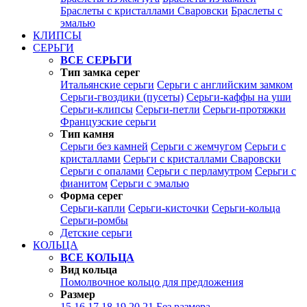
Браслеты с кристаллами Сваровски
Браслеты с
эмалью
КЛИПСЫ
СЕРЬГИ
ВСЕ СЕРЬГИ
Тип замка серег
Итальянские серьги
Серьги с английским замком
Серьги-гвоздики (пусеты)
Серьги-каффы на уши
Серьги-клипсы
Серьги-петли
Серьги-протяжки
Французские серьги
Тип камня
Серьги без камней
Серьги с жемчугом
Серьги с
кристаллами
Серьги с кристаллами Сваровски
Серьги с опалами
Серьги с перламутром
Серьги с
фианитом
Серьги с эмалью
Форма серег
Серьги-капли
Серьги-кисточки
Серьги-кольца
Серьги-ромбы
Детские серьги
КОЛЬЦА
ВСЕ КОЛЬЦА
Вид кольца
Помолвочное кольцо для предложения
Размер
15
16
17
18
19
20
21
Без размера