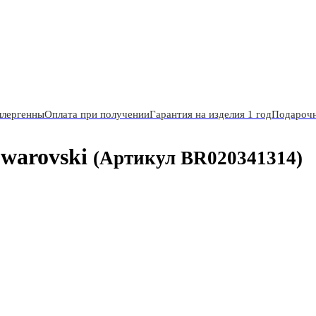
ллергенны
Оплата при получении
Гарантия на изделия 1 год
Подарочн
warovski
(Артикул BR020341314)