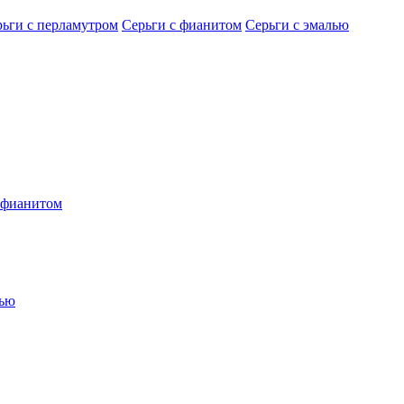
рьги с перламутром
Серьги с фианитом
Серьги с эмалью
 фианитом
лью