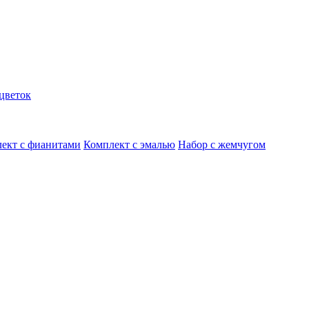
цветок
ект с фианитами
Комплект с эмалью
Набор с жемчугом