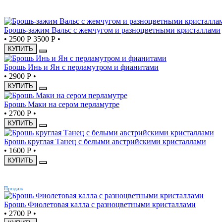
СКИДКА
Брошь-зажим Вальс с жемчугом и разноцветными кристаллами
•
2500 Р
3500 Р
•
КУПИТЬ
Брошь Инь и Ян с перламутром и фианитами
•
2900 Р
•
КУПИТЬ
Брошь Маки на сером перламутре
•
2700 Р
•
КУПИТЬ
Брошь круглая Танец с белыми австрийскими кристаллами
•
1600 Р
•
КУПИТЬ
ХИТ
Продаж
Брошь Фиолетовая калла с разноцветными кристаллами
•
2700 Р
•