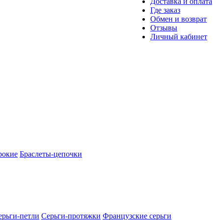
Доставка и оплата
Где заказ
Обмен и возврат
Отзывы
Личный кабинет
рокие
Браслеты-цепочки
ерьги-петли
Серьги-протяжки
Французские серьги