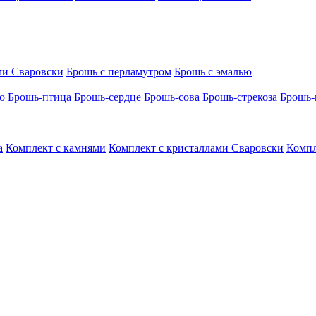
ми Сваровски
Брошь с перламутром
Брошь с эмалью
о
Брошь-птица
Брошь-сердце
Брошь-сова
Брошь-стрекоза
Брошь-
а
Комплект с камнями
Комплект с кристаллами Сваровски
Компл