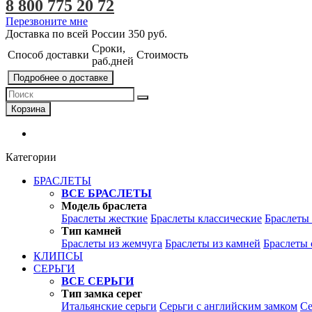
8 800 775 20 72
Перезвоните мне
Доставка по всей России
350 руб.
Сроки,
Способ доставки
Стоимость
раб.дней
Подробнее о доставке
Корзина
Категории
БРАСЛЕТЫ
ВСЕ БРАСЛЕТЫ
Модель браслета
Браслеты жесткие
Браслеты классические
Браслеты
Тип камней
Браслеты из жемчуга
Браслеты из камней
Браслеты 
КЛИПСЫ
СЕРЬГИ
ВСЕ СЕРЬГИ
Тип замка серег
Итальянские серьги
Серьги с английским замком
Се