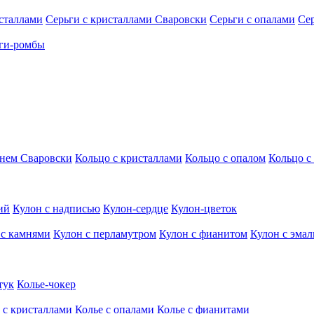
исталлами
Серьги с кристаллами Сваровски
Серьги с опалами
Се
ги-ромбы
мнем Сваровски
Кольцо с кристаллами
Кольцо с опалом
Кольцо с
ий
Кулон с надписью
Кулон-сердце
Кулон-цветок
 с камнями
Кулон с перламутром
Кулон с фианитом
Кулон с эма
тук
Колье-чокер
 с кристаллами
Колье с опалами
Колье с фианитами