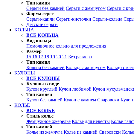
Тип камня
Серьги без камней
Серьги с жемчугом
Серьги с кр
Форма серег
Серьги-капли
Серьги-кисточки
Серьги-кольца
Серь
Детские серьги
КОЛЬЦА
ВСЕ КОЛЬЦА
Вид кольца
Помолвочное кольцо для предложения
Размер
15
16
17
18
19
20
21
Без размера
Тип камня
Кольца без камней
Кольца с жемчугом
Кольцо с ка
КУЛОНЫ
ВСЕ КУЛОНЫ
Кулоны в виде
Кулон круглый
Кулон любимой
Кулон мусульманск
Тип камней
Кулон без камней
Кулон с камнем Сваровски
Кулон
КОЛЬЕ
ВСЕ КОЛЬЕ
Стиль колье
Жемчужное ожерелье
Колье для невесты
Колье-галс
Тип камней
Колье из жемчуга
Колье из камней Сваровски
Колье