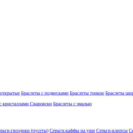
 открытые
Браслеты с подвесками
Браслеты тонкие
Браслеты ши
с кристаллами Сваровски
Браслеты с эмалью
рьги-гвоздики (пусеты)
Серьги-каффы на уши
Серьги-клипсы
С