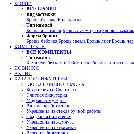
БРОШИ
ВСЕ БРОШИ
Вид застежки
Брошь-булавка
Брошь-игла
Тип камней
Брошь из камней
Брошь с жемчугом
Брошь с камня
Форма броши
Брошь-бабочка
Брошь-звезда
Брошь-лист
Брошь-пер
КОМПЛЕКТЫ
ВСЕ КОМПЛЕКТЫ
Тип камня
Комплект без камней
Комплект бижутерии из стекл
НОВИНКИ
АКЦИИ
КАТАЛОГ БИЖУТЕРИИ
ЭКСКЛЮЗИВНО В MONA
Бижутерия со Сваровски
Элитная бижутерия
Модная бижутерия
Винтажная бижутерия
Украшения из стекла ручной работы
Свадебная бижутерия
Украшения из жемчуга
Украшения из керамики
Вечерняя бижутерия