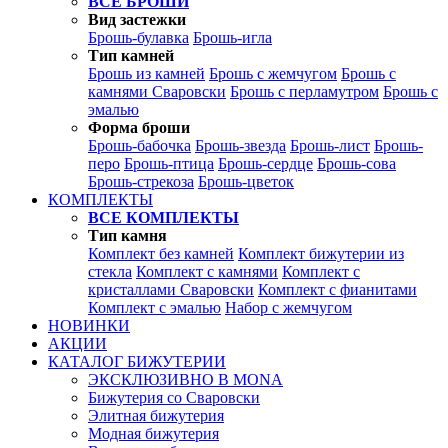
ВСЕ БРОШИ
Вид застежки
Брошь-булавка
Брошь-игла
Тип камней
Брошь из камней
Брошь с жемчугом
Брошь с
камнями Сваровски
Брошь с перламутром
Брошь с
эмалью
Форма броши
Брошь-бабочка
Брошь-звезда
Брошь-лист
Брошь-
перо
Брошь-птица
Брошь-сердце
Брошь-сова
Брошь-стрекоза
Брошь-цветок
КОМПЛЕКТЫ
ВСЕ КОМПЛЕКТЫ
Тип камня
Комплект без камней
Комплект бижутерии из
стекла
Комплект с камнями
Комплект с
кристаллами Сваровски
Комплект с фианитами
Комплект с эмалью
Набор с жемчугом
НОВИНКИ
АКЦИИ
КАТАЛОГ БИЖУТЕРИИ
ЭКСКЛЮЗИВНО В MONA
Бижутерия со Сваровски
Элитная бижутерия
Модная бижутерия