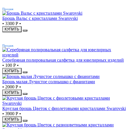
ХИТ
Продаж
Брошь Вальс с кристаллами Swarovski
•
3300 Р
•
КУПИТЬ
ХИТ
Продаж
Серебряная полировальная салфетка для ювелирных изделий
•
100 Р
•
КУПИТЬ
Брошь малая Лучистое солнышко с фианитами
•
2000 Р
•
КУПИТЬ
Круглая брошь Цветок с фиолетовыми кристаллами Swarovski
•
3900 Р
•
КУПИТЬ