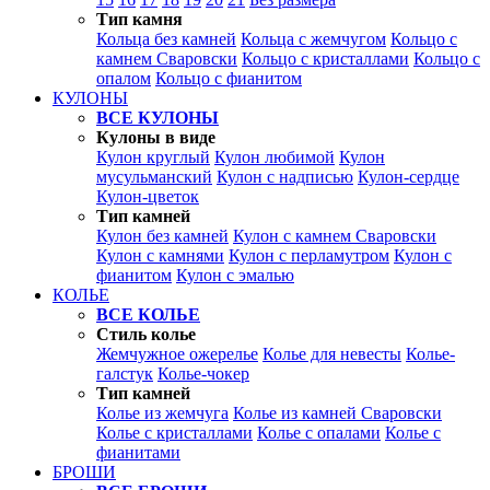
Тип камня
Кольца без камней
Кольца с жемчугом
Кольцо с
камнем Сваровски
Кольцо с кристаллами
Кольцо с
опалом
Кольцо с фианитом
КУЛОНЫ
ВСЕ КУЛОНЫ
Кулоны в виде
Кулон круглый
Кулон любимой
Кулон
мусульманский
Кулон с надписью
Кулон-сердце
Кулон-цветок
Тип камней
Кулон без камней
Кулон с камнем Сваровски
Кулон с камнями
Кулон с перламутром
Кулон с
фианитом
Кулон с эмалью
КОЛЬЕ
ВСЕ КОЛЬЕ
Стиль колье
Жемчужное ожерелье
Колье для невесты
Колье-
галстук
Колье-чокер
Тип камней
Колье из жемчуга
Колье из камней Сваровски
Колье с кристаллами
Колье с опалами
Колье с
фианитами
БРОШИ