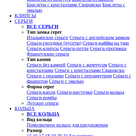
Браслеты с кристаллами Сваровски
Браслеты с
эмалью
КЛИПСЫ
СЕРЬГИ
ВСЕ СЕРЬГИ
Тип замка серег
Итальянские серьги
Серьги с английским замком
Серьги-гвоздики (пусеты)
Серьги-каффы на уши
Серьги-клипсы
Серьги-петли
Серьги-протяжки
Французские серьги
Тип камня
Серьги без камней
Серьги с жемчугом
Серьги с
кристаллами
Серьги с кристаллами Сваровски
Серьги с опалами
Серьги с перламутром
Серьги с
фианитом
Серьги с эмалью
Форма серег
Серьги-капли
Серьги-кисточки
Серьги-кольца
Серьги-ромбы
Детские серьги
КОЛЬЦА
ВСЕ КОЛЬЦА
Вид кольца
Помолвочное кольцо для предложения
Размер
15
16
17
18
19
20
21
Без размера