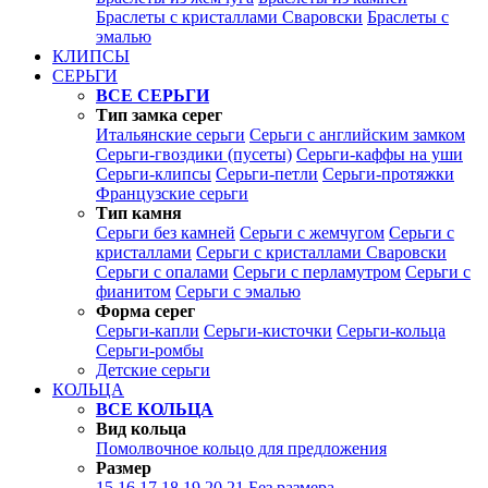
Браслеты с кристаллами Сваровски
Браслеты с
эмалью
КЛИПСЫ
СЕРЬГИ
ВСЕ СЕРЬГИ
Тип замка серег
Итальянские серьги
Серьги с английским замком
Серьги-гвоздики (пусеты)
Серьги-каффы на уши
Серьги-клипсы
Серьги-петли
Серьги-протяжки
Французские серьги
Тип камня
Серьги без камней
Серьги с жемчугом
Серьги с
кристаллами
Серьги с кристаллами Сваровски
Серьги с опалами
Серьги с перламутром
Серьги с
фианитом
Серьги с эмалью
Форма серег
Серьги-капли
Серьги-кисточки
Серьги-кольца
Серьги-ромбы
Детские серьги
КОЛЬЦА
ВСЕ КОЛЬЦА
Вид кольца
Помолвочное кольцо для предложения
Размер
15
16
17
18
19
20
21
Без размера