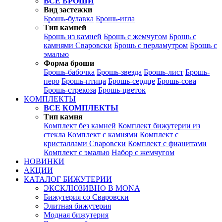
ВСЕ БРОШИ
Вид застежки
Брошь-булавка
Брошь-игла
Тип камней
Брошь из камней
Брошь с жемчугом
Брошь с
камнями Сваровски
Брошь с перламутром
Брошь с
эмалью
Форма броши
Брошь-бабочка
Брошь-звезда
Брошь-лист
Брошь-
перо
Брошь-птица
Брошь-сердце
Брошь-сова
Брошь-стрекоза
Брошь-цветок
КОМПЛЕКТЫ
ВСЕ КОМПЛЕКТЫ
Тип камня
Комплект без камней
Комплект бижутерии из
стекла
Комплект с камнями
Комплект с
кристаллами Сваровски
Комплект с фианитами
Комплект с эмалью
Набор с жемчугом
НОВИНКИ
АКЦИИ
КАТАЛОГ БИЖУТЕРИИ
ЭКСКЛЮЗИВНО В MONA
Бижутерия со Сваровски
Элитная бижутерия
Модная бижутерия