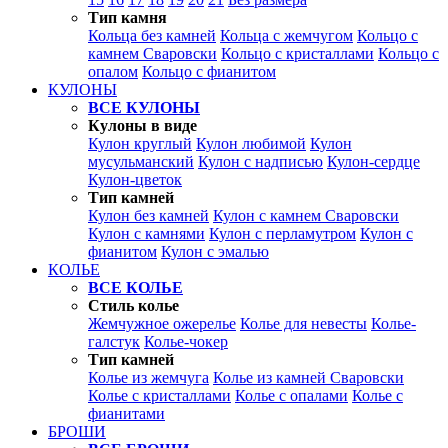
Тип камня
Кольца без камней
Кольца с жемчугом
Кольцо с
камнем Сваровски
Кольцо с кристаллами
Кольцо с
опалом
Кольцо с фианитом
КУЛОНЫ
ВСЕ КУЛОНЫ
Кулоны в виде
Кулон круглый
Кулон любимой
Кулон
мусульманский
Кулон с надписью
Кулон-сердце
Кулон-цветок
Тип камней
Кулон без камней
Кулон с камнем Сваровски
Кулон с камнями
Кулон с перламутром
Кулон с
фианитом
Кулон с эмалью
КОЛЬЕ
ВСЕ КОЛЬЕ
Стиль колье
Жемчужное ожерелье
Колье для невесты
Колье-
галстук
Колье-чокер
Тип камней
Колье из жемчуга
Колье из камней Сваровски
Колье с кристаллами
Колье с опалами
Колье с
фианитами
БРОШИ