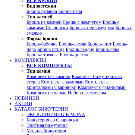
ВСЕ БРОШИ
Вид застежки
Брошь-булавка
Брошь-игла
Тип камней
Брошь из камней
Брошь с жемчугом
Брошь с
камнями Сваровски
Брошь с перламутром
Брошь с
эмалью
Форма броши
Брошь-бабочка
Брошь-звезда
Брошь-лист
Брошь-
перо
Брошь-птица
Брошь-сердце
Брошь-сова
Брошь-стрекоза
Брошь-цветок
КОМПЛЕКТЫ
ВСЕ КОМПЛЕКТЫ
Тип камня
Комплект без камней
Комплект бижутерии из
стекла
Комплект с камнями
Комплект с
кристаллами Сваровски
Комплект с фианитами
Комплект с эмалью
Набор с жемчугом
НОВИНКИ
АКЦИИ
КАТАЛОГ БИЖУТЕРИИ
ЭКСКЛЮЗИВНО В MONA
Бижутерия со Сваровски
Элитная бижутерия
Модная бижутерия