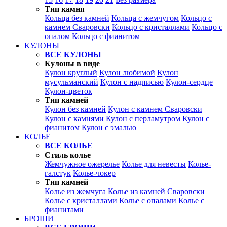
Тип камня
Кольца без камней
Кольца с жемчугом
Кольцо с
камнем Сваровски
Кольцо с кристаллами
Кольцо с
опалом
Кольцо с фианитом
КУЛОНЫ
ВСЕ КУЛОНЫ
Кулоны в виде
Кулон круглый
Кулон любимой
Кулон
мусульманский
Кулон с надписью
Кулон-сердце
Кулон-цветок
Тип камней
Кулон без камней
Кулон с камнем Сваровски
Кулон с камнями
Кулон с перламутром
Кулон с
фианитом
Кулон с эмалью
КОЛЬЕ
ВСЕ КОЛЬЕ
Стиль колье
Жемчужное ожерелье
Колье для невесты
Колье-
галстук
Колье-чокер
Тип камней
Колье из жемчуга
Колье из камней Сваровски
Колье с кристаллами
Колье с опалами
Колье с
фианитами
БРОШИ