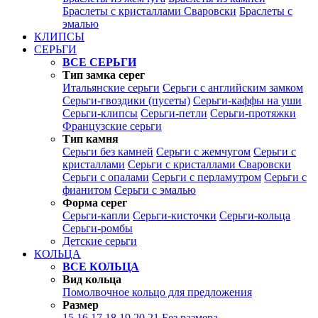
Браслеты с кристаллами Сваровски
Браслеты с
эмалью
КЛИПСЫ
СЕРЬГИ
ВСЕ СЕРЬГИ
Тип замка серег
Итальянские серьги
Серьги с английским замком
Серьги-гвоздики (пусеты)
Серьги-каффы на уши
Серьги-клипсы
Серьги-петли
Серьги-протяжки
Французские серьги
Тип камня
Серьги без камней
Серьги с жемчугом
Серьги с
кристаллами
Серьги с кристаллами Сваровски
Серьги с опалами
Серьги с перламутром
Серьги с
фианитом
Серьги с эмалью
Форма серег
Серьги-капли
Серьги-кисточки
Серьги-кольца
Серьги-ромбы
Детские серьги
КОЛЬЦА
ВСЕ КОЛЬЦА
Вид кольца
Помолвочное кольцо для предложения
Размер
15
16
17
18
19
20
21
Без размера