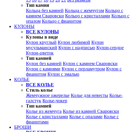
Тип камня
Кольца без камней
Кольца с жемчугом
Кольцо с
камнем Сваровски
Кольцо с кристаллами
Кольцо с
опалом
Кольцо с фианитом
КУЛОНЫ
ВСЕ КУЛОНЫ
Кулоны в виде
Кулон круглый
Кулон любимой
Кулон
мусульманский
Кулон с надписью
Кулон-сердце
Кулон-цветок
Тип камней
Кулон без камней
Кулон с камнем Сваровски
Кулон с камнями
Кулон с перламутром
Кулон с
фианитом
Кулон с эмалью
КОЛЬЕ
ВСЕ КОЛЬЕ
Стиль колье
Жемчужное ожерелье
Колье для невесты
Колье-
галстук
Колье-чокер
Тип камней
Колье из жемчуга
Колье из камней Сваровски
Колье с кристаллами
Колье с опалами
Колье с
фианитами
БРОШИ