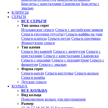
Браслеты с кристаллами Сваровски
Браслеты с
эмалью
КЛИПСЫ
СЕРЬГИ
ВСЕ СЕРЬГИ
Тип замка серег
Итальянские серьги
Серьги с английским замком
Серьги-гвоздики (пусеты)
Серьги-каффы на уши
Серьги-клипсы
Серьги-петли
Серьги-протяжки
Французские серьги
Тип камня
Серьги без камней
Серьги с жемчугом
Серьги с
кристаллами
Серьги с кристаллами Сваровски
Серьги с опалами
Серьги с перламутром
Серьги с
фианитом
Серьги с эмалью
Форма серег
Серьги-капли
Серьги-кисточки
Серьги-кольца
Серьги-ромбы
Детские серьги
КОЛЬЦА
ВСЕ КОЛЬЦА
Вид кольца
Помолвочное кольцо для предложения
Размер
15
16
17
18
19
20
21
Без размера