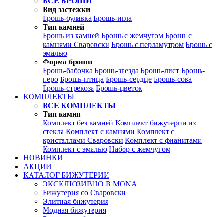
ВСЕ БРОШИ
Вид застежки
Брошь-булавка
Брошь-игла
Тип камней
Брошь из камней
Брошь с жемчугом
Брошь с
камнями Сваровски
Брошь с перламутром
Брошь с
эмалью
Форма броши
Брошь-бабочка
Брошь-звезда
Брошь-лист
Брошь-
перо
Брошь-птица
Брошь-сердце
Брошь-сова
Брошь-стрекоза
Брошь-цветок
КОМПЛЕКТЫ
ВСЕ КОМПЛЕКТЫ
Тип камня
Комплект без камней
Комплект бижутерии из
стекла
Комплект с камнями
Комплект с
кристаллами Сваровски
Комплект с фианитами
Комплект с эмалью
Набор с жемчугом
НОВИНКИ
АКЦИИ
КАТАЛОГ БИЖУТЕРИИ
ЭКСКЛЮЗИВНО В MONA
Бижутерия со Сваровски
Элитная бижутерия
Модная бижутерия