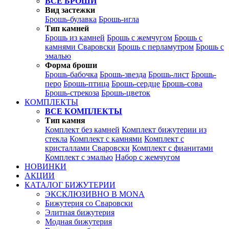
ВСЕ БРОШИ
Вид застежки
Брошь-булавка
Брошь-игла
Тип камней
Брошь из камней
Брошь с жемчугом
Брошь с
камнями Сваровски
Брошь с перламутром
Брошь с
эмалью
Форма броши
Брошь-бабочка
Брошь-звезда
Брошь-лист
Брошь-
перо
Брошь-птица
Брошь-сердце
Брошь-сова
Брошь-стрекоза
Брошь-цветок
КОМПЛЕКТЫ
ВСЕ КОМПЛЕКТЫ
Тип камня
Комплект без камней
Комплект бижутерии из
стекла
Комплект с камнями
Комплект с
кристаллами Сваровски
Комплект с фианитами
Комплект с эмалью
Набор с жемчугом
НОВИНКИ
АКЦИИ
КАТАЛОГ БИЖУТЕРИИ
ЭКСКЛЮЗИВНО В MONA
Бижутерия со Сваровски
Элитная бижутерия
Модная бижутерия