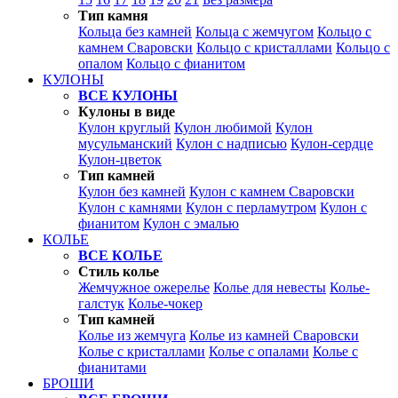
Тип камня
Кольца без камней
Кольца с жемчугом
Кольцо с
камнем Сваровски
Кольцо с кристаллами
Кольцо с
опалом
Кольцо с фианитом
КУЛОНЫ
ВСЕ КУЛОНЫ
Кулоны в виде
Кулон круглый
Кулон любимой
Кулон
мусульманский
Кулон с надписью
Кулон-сердце
Кулон-цветок
Тип камней
Кулон без камней
Кулон с камнем Сваровски
Кулон с камнями
Кулон с перламутром
Кулон с
фианитом
Кулон с эмалью
КОЛЬЕ
ВСЕ КОЛЬЕ
Стиль колье
Жемчужное ожерелье
Колье для невесты
Колье-
галстук
Колье-чокер
Тип камней
Колье из жемчуга
Колье из камней Сваровски
Колье с кристаллами
Колье с опалами
Колье с
фианитами
БРОШИ