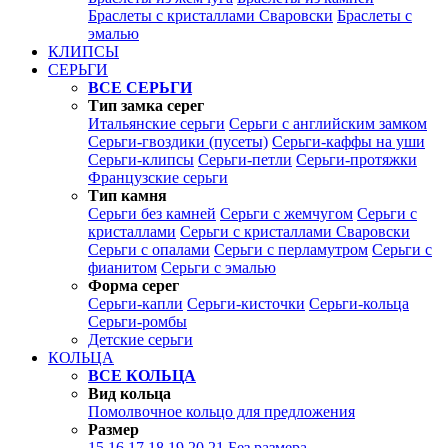
Браслеты с кристаллами Сваровски
Браслеты с
эмалью
КЛИПСЫ
СЕРЬГИ
ВСЕ СЕРЬГИ
Тип замка серег
Итальянские серьги
Серьги с английским замком
Серьги-гвоздики (пусеты)
Серьги-каффы на уши
Серьги-клипсы
Серьги-петли
Серьги-протяжки
Французские серьги
Тип камня
Серьги без камней
Серьги с жемчугом
Серьги с
кристаллами
Серьги с кристаллами Сваровски
Серьги с опалами
Серьги с перламутром
Серьги с
фианитом
Серьги с эмалью
Форма серег
Серьги-капли
Серьги-кисточки
Серьги-кольца
Серьги-ромбы
Детские серьги
КОЛЬЦА
ВСЕ КОЛЬЦА
Вид кольца
Помолвочное кольцо для предложения
Размер
15
16
17
18
19
20
21
Без размера