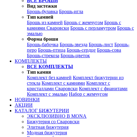
ВСЕ БРОШИ
Вид застежки
Брошь-булавка
Брошь-игла
Тип камней
Брошь из камней
Брошь с жемчугом
Брошь с
камнями Сваровски
Брошь с перламутром
Брошь с
эмалью
Форма броши
Брошь-бабочка
Брошь-звезда
Брошь-лист
Брошь-
перо
Брошь-птица
Брошь-сердце
Брошь-сова
Брошь-стрекоза
Брошь-цветок
КОМПЛЕКТЫ
ВСЕ КОМПЛЕКТЫ
Тип камня
Комплект без камней
Комплект бижутерии из
стекла
Комплект с камнями
Комплект с
кристаллами Сваровски
Комплект с фианитами
Комплект с эмалью
Набор с жемчугом
НОВИНКИ
АКЦИИ
КАТАЛОГ БИЖУТЕРИИ
ЭКСКЛЮЗИВНО В MONA
Бижутерия со Сваровски
Элитная бижутерия
Модная бижутерия