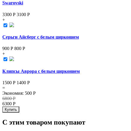
Swarovski
3300 Р
3100
Р
+
Серьги Айсберг с белым цирконием
900 Р
800
Р
+
Клипсы Аврора с белым цирконием
1500 Р
1400
Р
=
Экономия
:
500
Р
6800
Р
6300
Р
Купить
С этим товаром покупают