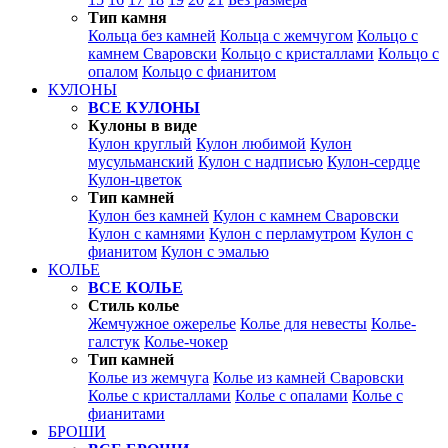
Тип камня
Кольца без камней
Кольца с жемчугом
Кольцо с
камнем Сваровски
Кольцо с кристаллами
Кольцо с
опалом
Кольцо с фианитом
КУЛОНЫ
ВСЕ КУЛОНЫ
Кулоны в виде
Кулон круглый
Кулон любимой
Кулон
мусульманский
Кулон с надписью
Кулон-сердце
Кулон-цветок
Тип камней
Кулон без камней
Кулон с камнем Сваровски
Кулон с камнями
Кулон с перламутром
Кулон с
фианитом
Кулон с эмалью
КОЛЬЕ
ВСЕ КОЛЬЕ
Стиль колье
Жемчужное ожерелье
Колье для невесты
Колье-
галстук
Колье-чокер
Тип камней
Колье из жемчуга
Колье из камней Сваровски
Колье с кристаллами
Колье с опалами
Колье с
фианитами
БРОШИ