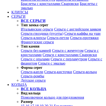
Браслеты с кристаллами Сваровски
Браслеты с
эмалью
КЛИПСЫ
СЕРЬГИ
ВСЕ СЕРЬГИ
Тип замка серег
Итальянские серьги
Серьги с английским замком
Серьги-гвоздики (пусеты)
Серьги-каффы на уши
Серьги-клипсы
Серьги-петли
Серьги-протяжки
Французские серьги
Тип камня
Серьги без камней
Серьги с жемчугом
Серьги с
кристаллами
Серьги с кристаллами Сваровски
Серьги с опалами
Серьги с перламутром
Серьги с
фианитом
Серьги с эмалью
Форма серег
Серьги-капли
Серьги-кисточки
Серьги-кольца
Серьги-ромбы
Детские серьги
КОЛЬЦА
ВСЕ КОЛЬЦА
Вид кольца
Помолвочное кольцо для предложения
Размер
15
16
17
18
19
20
21
Без размера