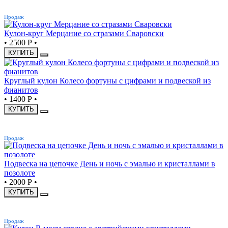
ХИТ
Продаж
Кулон-круг Мерцание со стразами Сваровски
•
2500 Р
•
КУПИТЬ
Круглый кулон Колесо фортуны с цифрами и подвеской из
фианитов
•
1400 Р
•
КУПИТЬ
ХИТ
Продаж
Подвеска на цепочке День и ночь с эмалью и кристаллами в
позолоте
•
2000 Р
•
КУПИТЬ
ХИТ
Продаж