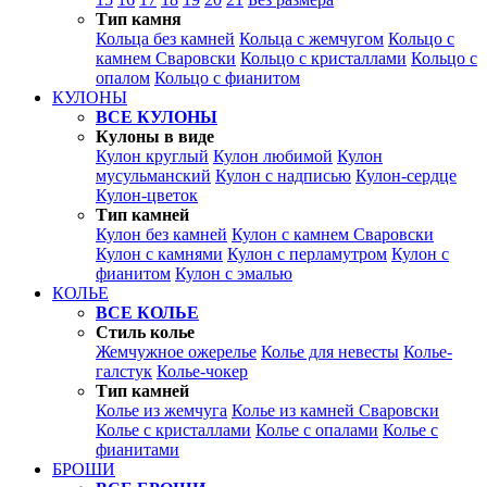
Тип камня
Кольца без камней
Кольца с жемчугом
Кольцо с
камнем Сваровски
Кольцо с кристаллами
Кольцо с
опалом
Кольцо с фианитом
КУЛОНЫ
ВСЕ КУЛОНЫ
Кулоны в виде
Кулон круглый
Кулон любимой
Кулон
мусульманский
Кулон с надписью
Кулон-сердце
Кулон-цветок
Тип камней
Кулон без камней
Кулон с камнем Сваровски
Кулон с камнями
Кулон с перламутром
Кулон с
фианитом
Кулон с эмалью
КОЛЬЕ
ВСЕ КОЛЬЕ
Стиль колье
Жемчужное ожерелье
Колье для невесты
Колье-
галстук
Колье-чокер
Тип камней
Колье из жемчуга
Колье из камней Сваровски
Колье с кристаллами
Колье с опалами
Колье с
фианитами
БРОШИ