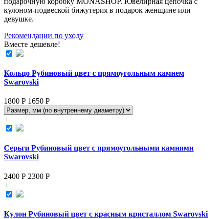
подарочную коробку MONASHOP. Ювелирная цепочка с
кулоном-подвеской бижутерия в подарок женщине или
девушке.
Рекомендации по уходу
Вместе дешевле!
Кольцо Рубиновый цвет с прямоугольным камнем
Swarovski
1800 Р
1650
Р
+
Серьги Рубиновый цвет с прямоугольными камнями
Swarovski
2400 Р
2300
Р
+
Кулон Рубиновый цвет с красным кристаллом Swarovski