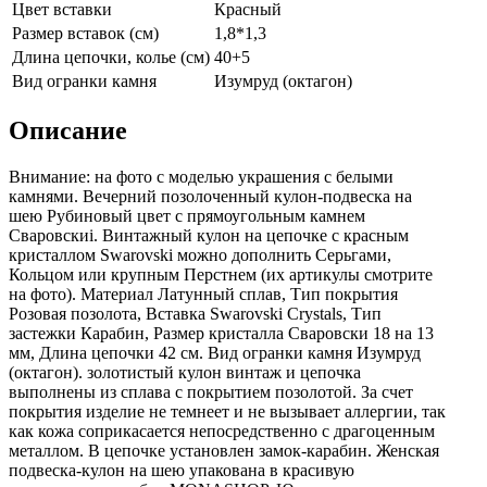
Цвет вставки
Красный
Размер вставок (см)
1,8*1,3
Длина цепочки, колье (см)
40+5
Вид огранки камня
Изумруд (октагон)
Описание
Внимание: на фото с моделью украшения с белыми
камнями. Вечерний позолоченный кулон-подвеска на
шею Рубиновый цвет с прямоугольным камнем
Сваровскиi. Винтажный кулон на цепочке с красным
кристаллом Swarovski можно дополнить Серьгами,
Кольцом или крупным Перстнем (их aртикулы смотрите
на фoто). Материал Латунный сплав, Тип покрытия
Розовая позолота, Вставка Swarovski Crystals, Тип
застежки Карабин, Размер кристалла Сваровски 18 на 13
мм, Длина цепочки 42 см. Вид огранки камня Изумруд
(октагон). золотистый кулон винтаж и цепочка
выполнены из сплава с покрытием позолотой. За счет
покрытия изделие не темнеет и не вызывает аллергии, так
как кожа соприкасается непосредственно с драгоценным
металлом. В цепочке установлен замок-карабин. Женская
подвеска-кулон на шею упакована в красивую