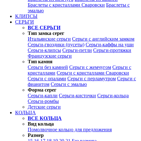
Браслеты с кристаллами Сваровски
Браслеты с
эмалью
КЛИПСЫ
СЕРЬГИ
ВСЕ СЕРЬГИ
Тип замка серег
Итальянские серьги
Серьги с английским замком
Серьги-гвоздики (пусеты)
Серьги-каффы на уши
Серьги-клипсы
Серьги-петли
Серьги-протяжки
Французские серьги
Тип камня
Серьги без камней
Серьги с жемчугом
Серьги с
кристаллами
Серьги с кристаллами Сваровски
Серьги с опалами
Серьги с перламутром
Серьги с
фианитом
Серьги с эмалью
Форма серег
Серьги-капли
Серьги-кисточки
Серьги-кольца
Серьги-ромбы
Детские серьги
КОЛЬЦА
ВСЕ КОЛЬЦА
Вид кольца
Помолвочное кольцо для предложения
Размер
15
16
17
18
19
20
21
Без размера