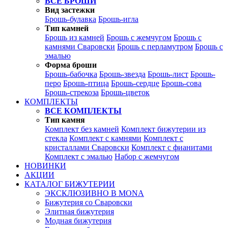
ВСЕ БРОШИ
Вид застежки
Брошь-булавка
Брошь-игла
Тип камней
Брошь из камней
Брошь с жемчугом
Брошь с
камнями Сваровски
Брошь с перламутром
Брошь с
эмалью
Форма броши
Брошь-бабочка
Брошь-звезда
Брошь-лист
Брошь-
перо
Брошь-птица
Брошь-сердце
Брошь-сова
Брошь-стрекоза
Брошь-цветок
КОМПЛЕКТЫ
ВСЕ КОМПЛЕКТЫ
Тип камня
Комплект без камней
Комплект бижутерии из
стекла
Комплект с камнями
Комплект с
кристаллами Сваровски
Комплект с фианитами
Комплект с эмалью
Набор с жемчугом
НОВИНКИ
АКЦИИ
КАТАЛОГ БИЖУТЕРИИ
ЭКСКЛЮЗИВНО В MONA
Бижутерия со Сваровски
Элитная бижутерия
Модная бижутерия