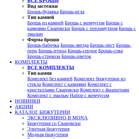
ВСЕ БРОШИ
Вид застежки
Брошь-булавка
Брошь-игла
Тип камней
Брошь из камней
Брошь с жемчугом
Брошь с
камнями Сваровски
Брошь с перламутром
Брошь с
эмалью
Форма броши
Брошь-бабочка
Брошь-звезда
Брошь-лист
Брошь-
перо
Брошь-птица
Брошь-сердце
Брошь-сова
Брошь-стрекоза
Брошь-цветок
КОМПЛЕКТЫ
ВСЕ КОМПЛЕКТЫ
Тип камня
Комплект без камней
Комплект бижутерии из
стекла
Комплект с камнями
Комплект с
кристаллами Сваровски
Комплект с фианитами
Комплект с эмалью
Набор с жемчугом
НОВИНКИ
АКЦИИ
КАТАЛОГ БИЖУТЕРИИ
ЭКСКЛЮЗИВНО В MONA
Бижутерия со Сваровски
Элитная бижутерия
Модная бижутерия