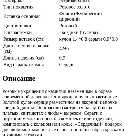
Материал
Медный сплав
Тип покрытия
Розовое золото
Фианит/Кубический
Вставка основная
цирконий
Цвет вставки
Розовый
Тип застежки
Гвоздики (пусеты)
Размер вставок (см)
кулон 1,4*0,8 серьги 0,9*0,8
Длина цепочки, колье
42+5
(см)
Длина изделия (см)
0,9
Вид огранки камня
Сердце
Описание
Розовые украшения с камнями незаменимы в образе
современной девушки. Они яркие и очень практичные.
Золотой кулон сердце разместился на якорной цепочке
средней длины. Он красиво смотрится на футболках,
платьях, свитшотах с любым вырезом. Серьги с
цирконием можно носить в комплекте или отдельно,
компоновать с кольцом или колье. «Сердечный» подарок
для любимой заменит все слова, наполнит образ красками
и яркими деталями.