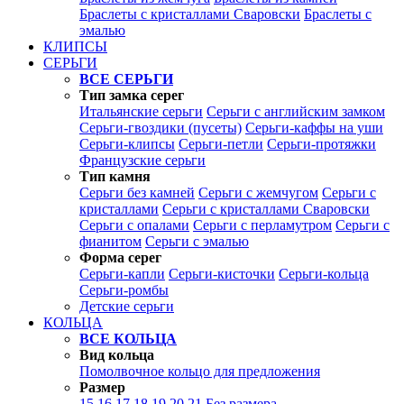
Браслеты с кристаллами Сваровски
Браслеты с
эмалью
КЛИПСЫ
СЕРЬГИ
ВСЕ СЕРЬГИ
Тип замка серег
Итальянские серьги
Серьги с английским замком
Серьги-гвоздики (пусеты)
Серьги-каффы на уши
Серьги-клипсы
Серьги-петли
Серьги-протяжки
Французские серьги
Тип камня
Серьги без камней
Серьги с жемчугом
Серьги с
кристаллами
Серьги с кристаллами Сваровски
Серьги с опалами
Серьги с перламутром
Серьги с
фианитом
Серьги с эмалью
Форма серег
Серьги-капли
Серьги-кисточки
Серьги-кольца
Серьги-ромбы
Детские серьги
КОЛЬЦА
ВСЕ КОЛЬЦА
Вид кольца
Помолвочное кольцо для предложения
Размер
15
16
17
18
19
20
21
Без размера