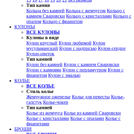
Тип камня
Кольца без камней
Кольца с жемчугом
Кольцо с
камнем Сваровски
Кольцо с кристаллами
Кольцо с
опалом
Кольцо с фианитом
КУЛОНЫ
ВСЕ КУЛОНЫ
Кулоны в виде
Кулон круглый
Кулон любимой
Кулон
мусульманский
Кулон с надписью
Кулон-сердце
Кулон-цветок
Тип камней
Кулон без камней
Кулон с камнем Сваровски
Кулон с камнями
Кулон с перламутром
Кулон с
фианитом
Кулон с эмалью
КОЛЬЕ
ВСЕ КОЛЬЕ
Стиль колье
Жемчужное ожерелье
Колье для невесты
Колье-
галстук
Колье-чокер
Тип камней
Колье из жемчуга
Колье из камней Сваровски
Колье с кристаллами
Колье с опалами
Колье с
фианитами
БРОШИ