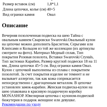
Размер вставок (см)
1,8*1,1
Длина цепочки, колье (см)
40+5
Вид огранки камня
Овал
Описание
Вечерняя позолоченная подвеска на шею Тайна с
овальным камнем Сваровски Swarovski.Овальный кулон
на цепочке можно дополнить Браслетом, Серьгами или
Клипсами и Кольцом из той же коллекции (их артикулы
смотрите на фото). Материал Медный сплав, Тип
покрытия Розовая позолота, Вставки Swarovski Crystals,
Тип застежки Карабин, Размер круглой подвески 18 на 11
мм, Длина цепочки 45+5 см. Вид огранки камня Овал.
Кулон с цепочкой выполнены из сплава с покрытием
позолотой. За счет покрытия изделие не темнеет и не
вызывает аллергии, так как кожа соприкасается
непосредственно с драгоценным металлом. В цепочке
установлен замок-карабин. Женская подвеска-кулон на
шею упакована в красивую подарочную коробку
MONASHOP. Ювелирная цепочка с кулоном-подвеской
бижутерия в подарок женщине или девушке.
Рекомендации по уходу