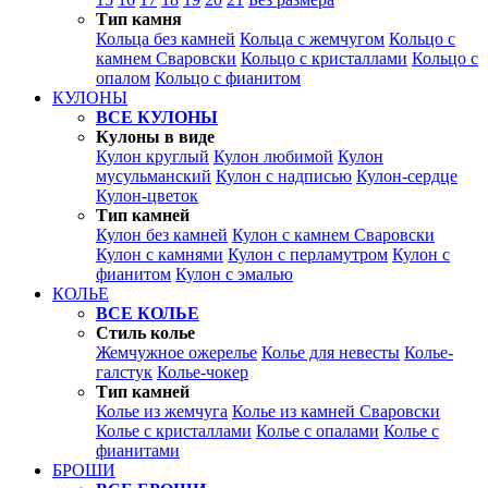
Тип камня
Кольца без камней
Кольца с жемчугом
Кольцо с
камнем Сваровски
Кольцо с кристаллами
Кольцо с
опалом
Кольцо с фианитом
КУЛОНЫ
ВСЕ КУЛОНЫ
Кулоны в виде
Кулон круглый
Кулон любимой
Кулон
мусульманский
Кулон с надписью
Кулон-сердце
Кулон-цветок
Тип камней
Кулон без камней
Кулон с камнем Сваровски
Кулон с камнями
Кулон с перламутром
Кулон с
фианитом
Кулон с эмалью
КОЛЬЕ
ВСЕ КОЛЬЕ
Стиль колье
Жемчужное ожерелье
Колье для невесты
Колье-
галстук
Колье-чокер
Тип камней
Колье из жемчуга
Колье из камней Сваровски
Колье с кристаллами
Колье с опалами
Колье с
фианитами
БРОШИ