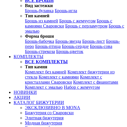
ВСЕ БРОШИ
Вид застежки
Брошь-булавка
Брошь-игла
Тип камней
Брошь из камней
Брошь с жемчугом
Брошь с
камнями Сваровски
Брошь с перламутром
Брошь с
эмалью
Форма броши
Брошь-бабочка
Брошь-звезда
Брошь-лист
Брошь-
перо
Брошь-птица
Брошь-сердце
Брошь-сова
Брошь-стрекоза
Брошь-цветок
КОМПЛЕКТЫ
ВСЕ КОМПЛЕКТЫ
Тип камня
Комплект без камней
Комплект бижутерии из
стекла
Комплект с камнями
Комплект с
кристаллами Сваровски
Комплект с фианитами
Комплект с эмалью
Набор с жемчугом
НОВИНКИ
АКЦИИ
КАТАЛОГ БИЖУТЕРИИ
ЭКСКЛЮЗИВНО В MONA
Бижутерия со Сваровски
Элитная бижутерия
Модная бижутерия