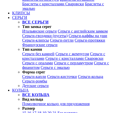
Браслеты с кристаллами Сваровски
Браслеты с
эмалью
КЛИПСЫ
СЕРЬГИ
ВСЕ СЕРЬГИ
Тип замка серег
Итальянские серьги
Серьги с английским замком
Серьги-гвоздики (пусеты)
Серьги-каффы на уши
Серьги-клипсы
Серьги-петли
Серьги-протяжки
Французские серьги
Тип камня
Серьги без камней
Серьги с жемчугом
Серьги с
кристаллами
Серьги с кристаллами Сваровски
Серьги с опалами
Серьги с перламутром
Серьги с
фианитом
Серьги с эмалью
Форма серег
Серьги-капли
Серьги-кисточки
Серьги-кольца
Серьги-ромбы
Детские серьги
КОЛЬЦА
ВСЕ КОЛЬЦА
Вид кольца
Помолвочное кольцо для предложения
Размер
15
16
17
18
19
20
21
Без размера