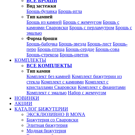
ВСЕ БРОШИ
Вид застежки
Брошь-булавка
Брошь-игла
Тип камней
Брошь из камней
Брошь с жемчугом
Брошь с
камнями Сваровски
Брошь с перламутром
Брошь с
эмалью
Форма броши
Брошь-бабочка
Брошь-звезда
Брошь-лист
Брошь-
перо
Брошь-птица
Брошь-сердце
Брошь-сова
Брошь-стрекоза
Брошь-цветок
КОМПЛЕКТЫ
ВСЕ КОМПЛЕКТЫ
Тип камня
Комплект без камней
Комплект бижутерии из
стекла
Комплект с камнями
Комплект с
кристаллами Сваровски
Комплект с фианитами
Комплект с эмалью
Набор с жемчугом
НОВИНКИ
АКЦИИ
КАТАЛОГ БИЖУТЕРИИ
ЭКСКЛЮЗИВНО В MONA
Бижутерия со Сваровски
Элитная бижутерия
Модная бижутерия