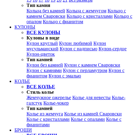
Тип камня
Кольца без камней
Кольца с жемчугом
Кольцо с
камнем Сваровски
Кольцо с кристаллами
Кольцо с
опалом
Кольцо с фианитом
КУЛОНЫ
ВСЕ КУЛОНЫ
Кулоны в виде
Кулон круглый
Кулон любимой
Кулон
мусульманский
Кулон с надписью
Кулон-сердце
Кулон-цветок
Тип камней
Кулон без камней
Кулон с камнем Сваровски
Кулон с камнями
Кулон с перламутром
Кулон с
фианитом
Кулон с эмалью
КОЛЬЕ
ВСЕ КОЛЬЕ
Стиль колье
Жемчужное ожерелье
Колье для невесты
Колье-
галстук
Колье-чокер
Тип камней
Колье из жемчуга
Колье из камней Сваровски
Колье с кристаллами
Колье с опалами
Колье с
фианитами
БРОШИ