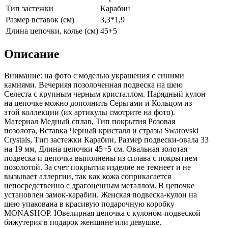
Тип застежки
Карабин
Размер вставок (см)
3,3*1,9
Длина цепочки, колье (см)
45+5
Описание
Внимание: на фото с моделью украшения с синими
камнями. Вечерняя позолоченная подвеска на шею
Селеста с крупным черным кристаллом. Нарядный кулон
на цепочке можно дополнить Серьгами и Кольцом из
этой коллекции (их aртикулы смотрите на фoто).
Материал Медный сплав, Тип покрытия Розовая
позолота, Вставка Черный кристалл и стразы Swarovski
Crystals, Тип застежки Карабин, Размер подвески-овала 33
на 19 мм, Длина цепочки 45+5 см. Овальная золотая
подвеска и цепочка выполнены из сплава с покрытием
позолотой. За счет покрытия изделие не темнеет и не
вызывает аллергии, так как кожа соприкасается
непосредственно с драгоценным металлом. В цепочке
установлен замок-карабин. Женская подвеска-кулон на
шею упакована в красивую подарочную коробку
MONASHOP. Ювелирная цепочка с кулоном-подвеской
бижутерия в подарок женщине или девушке.