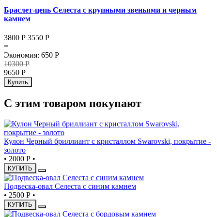
Браслет-цепь Селеста с крупными звеньями и черным
камнем
3800 Р
3550
Р
=
Экономия
:
650
Р
10300
Р
9650
Р
Купить
С этим товаром покупают
Кулон Черный бриллиант с кристаллом Swarovski, покрытие -
золото
•
2000 Р
•
КУПИТЬ
Подвеска-овал Селеста с синим камнем
•
2500 Р
•
КУПИТЬ