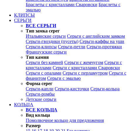
Браслеты с кристаллами Сваровски
Браслеты с
эмалью
КЛИПСЫ
СЕРЬГИ
ВСЕ СЕРЬГИ
Тип замка серег
Итальянские серьги
Серьги с английским замком
Серьги-гвоздики (пусеты)
Серьги-каффы на уши
Серьги-клипсы
Серьги-петли
Серьги-протяжки
Французские серьги
Тип камня
Серьги без камней
Серьги с жемчугом
Серьги с
кристаллами
Серьги с кристаллами Сваровски
Серьги с опалами
Серьги с перламутром
Серьги с
фианитом
Серьги с эмалью
Форма серег
Серьги-капли
Серьги-кисточки
Серьги-кольца
Серьги-ромбы
Детские серьги
КОЛЬЦА
ВСЕ КОЛЬЦА
Вид кольца
Помолвочное кольцо для предложения
Размер
15
16
17
18
19
20
21
Без размера