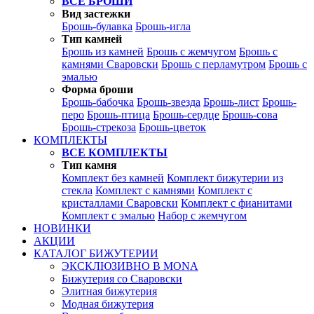
ВСЕ БРОШИ
Вид застежки
Брошь-булавка
Брошь-игла
Тип камней
Брошь из камней
Брошь с жемчугом
Брошь с
камнями Сваровски
Брошь с перламутром
Брошь с
эмалью
Форма броши
Брошь-бабочка
Брошь-звезда
Брошь-лист
Брошь-
перо
Брошь-птица
Брошь-сердце
Брошь-сова
Брошь-стрекоза
Брошь-цветок
КОМПЛЕКТЫ
ВСЕ КОМПЛЕКТЫ
Тип камня
Комплект без камней
Комплект бижутерии из
стекла
Комплект с камнями
Комплект с
кристаллами Сваровски
Комплект с фианитами
Комплект с эмалью
Набор с жемчугом
НОВИНКИ
АКЦИИ
КАТАЛОГ БИЖУТЕРИИ
ЭКСКЛЮЗИВНО В MONA
Бижутерия со Сваровски
Элитная бижутерия
Модная бижутерия