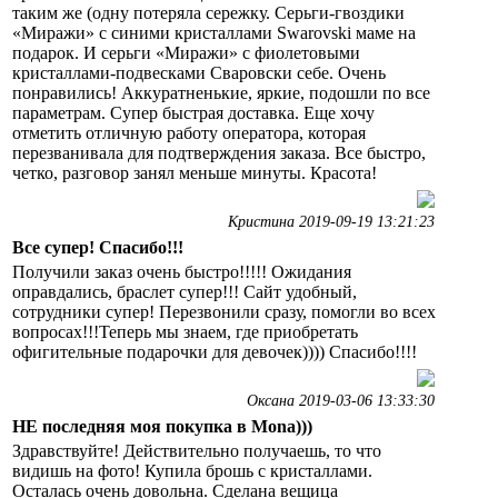
таким же (одну потеряла сережку. Серьги-гвоздики
«Миражи» с синими кристаллами Swarovski маме на
подарок. И серьги «Миражи» с фиолетовыми
кристаллами-подвесками Сваровски себе. Очень
понравились! Аккуратненькие, яркие, подошли по все
параметрам. Супер быстрая доставка. Еще хочу
отметить отличную работу оператора, которая
перезванивала для подтверждения заказа. Все быстро,
четко, разговор занял меньше минуты. Красота!
Кристина 2019-09-19 13:21:23
Все супер! Спасибо!!!
Получили заказ очень быстро!!!!! Ожидания
оправдались, браслет супер!!! Сайт удобный,
сотрудники супер! Перезвонили сразу, помогли во всех
вопросах!!!Теперь мы знаем, где приобретать
офигительные подарочки для девочек)))) Спасибо!!!!
Оксана 2019-03-06 13:33:30
НЕ последняя моя покупка в Mona)))
Здравствуйте! Действительно получаешь, то что
видишь на фото! Купила брошь с кристаллами.
Осталась очень довольна. Сделана вещица