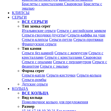
Браслеты с кристаллами Сваровски
Браслеты с
эмалью
КЛИПСЫ
СЕРЬГИ
ВСЕ СЕРЬГИ
Тип замка серег
Итальянские серьги
Серьги с английским замком
Серьги-гвоздики (пусеты)
Серьги-каффы на уши
Серьги-клипсы
Серьги-петли
Серьги-протяжки
Французские серьги
Тип камня
Серьги без камней
Серьги с жемчугом
Серьги с
кристаллами
Серьги с кристаллами Сваровски
Серьги с опалами
Серьги с перламутром
Серьги с
фианитом
Серьги с эмалью
Форма серег
Серьги-капли
Серьги-кисточки
Серьги-кольца
Серьги-ромбы
Детские серьги
КОЛЬЦА
ВСЕ КОЛЬЦА
Вид кольца
Помолвочное кольцо для предложения
Размер
15
16
17
18
19
20
21
Без размера