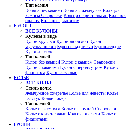
Тип камня
Кольца без камней
Кольца с жемчугом
Кольцо с
камнем Сваровски
Кольцо с кристаллами
Кольцо с
опалом
Кольцо с фианитом
КУЛОНЫ
ВСЕ КУЛОНЫ
Кулоны в виде
Кулон круглый
Кулон любимой
Кулон
мусульманский
Кулон с надписью
Кулон-сердце
Кулон-цветок
Тип камней
Кулон без камней
Кулон с камнем Сваровски
Кулон с камнями
Кулон с перламутром
Кулон с
фианитом
Кулон с эмалью
КОЛЬЕ
ВСЕ КОЛЬЕ
Стиль колье
Жемчужное ожерелье
Колье для невесты
Колье-
галстук
Колье-чокер
Тип камней
Колье из жемчуга
Колье из камней Сваровски
Колье с кристаллами
Колье с опалами
Колье с
фианитами
БРОШИ