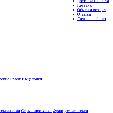
Доставка и оплата
Где заказ
Обмен и возврат
Отзывы
Личный кабинет
рокие
Браслеты-цепочки
ерьги-петли
Серьги-протяжки
Французские серьги