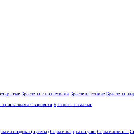
 открытые
Браслеты с подвесками
Браслеты тонкие
Браслеты ши
с кристаллами Сваровски
Браслеты с эмалью
рьги-гвоздики (пусеты)
Серьги-каффы на уши
Серьги-клипсы
С