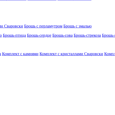
ми Сваровски
Брошь с перламутром
Брошь с эмалью
о
Брошь-птица
Брошь-сердце
Брошь-сова
Брошь-стрекоза
Брошь-
а
Комплект с камнями
Комплект с кристаллами Сваровски
Компл