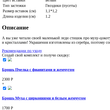
Цвет вставки
Белый
Тип застежки
Гвоздики (пусеты)
Размер вставок (см)
1,1*1,2
Длина изделия (см)
1.2
Описание
А вы уже читали своей маленькой леди стишок про муху-цокоту
и кристаллами! Украшения изготовлены из серебра, поэтому со
Рекомендации по уходу
Создай свой комплект и получи скидку:
Брошь Пчелка с фианитами и жемчугом
2300
Р
+
Брошь Муха с циркониями и белым жемчугом
1700
Р