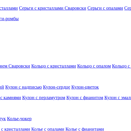
исталлами
Серьги с кристаллами Сваровски
Серьги с опалами
Се
ги-ромбы
мнем Сваровски
Кольцо с кристаллами
Кольцо с опалом
Кольцо с
ий
Кулон с надписью
Кулон-сердце
Кулон-цветок
 с камнями
Кулон с перламутром
Кулон с фианитом
Кулон с эма
тук
Колье-чокер
 с кристаллами
Колье с опалами
Колье с фианитами