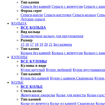
Тип камня
Серьги без камней
Серьги с жемчугом
Серьги с кр
Форма серег
Серьги-капли
Серьги-кисточки
Серьги-кольца
Серь
Детские серьги
КОЛЬЦА
ВСЕ КОЛЬЦА
Вид кольца
Помолвочное кольцо для предложения
Размер
15
16
17
18
19
20
21
Без размера
Тип камня
Кольца без камней
Кольца с жемчугом
Кольцо с ка
КУЛОНЫ
ВСЕ КУЛОНЫ
Кулоны в виде
Кулон круглый
Кулон любимой
Кулон мусульманск
Тип камней
Кулон без камней
Кулон с камнем Сваровски
Кулон
КОЛЬЕ
ВСЕ КОЛЬЕ
Стиль колье
Жемчужное ожерелье
Колье для невесты
Колье-галс
Тип камней
Колье из жемчуга
Колье из камней Сваровски
Колье