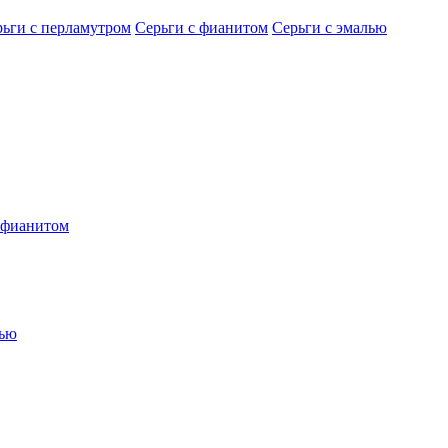
рьги с перламутром
Серьги с фианитом
Серьги с эмалью
 фианитом
лью