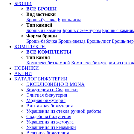
БРОШИ
ВСЕ БРОШИ
Вид застежки
Брошь-булавка
Брошь-игла
Тип камней
Брошь из камней
Брошь с жемчугом
Брошь с камня
Форма броши
Брошь-бабочка
Брошь-звезда
Брошь-лист
Брошь-пер
КОМПЛЕКТЫ
ВСЕ КОМПЛЕКТЫ
Тип камня
Комплект без камней
Комплект бижутерии из стекл
НОВИНКИ
АКЦИИ
КАТАЛОГ БИЖУТЕРИИ
ЭКСКЛЮЗИВНО В MONA
Бижутерия со Сваровски
Элитная бижутерия
Модная бижутерия
Винтажная бижутерия
Украшения из стекла ручной работы
Свадебная бижутерия
Украшения из жемчуга
Украшения из керамики
Вечерняя бижутерия