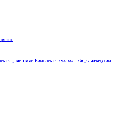
цветок
ект с фианитами
Комплект с эмалью
Набор с жемчугом