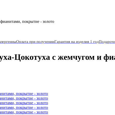
фианитами, покрытие - золото
ллергенны
Оплата при получении
Гарантия на изделия 1 год
Подарочн
уха-Цокотуха с жемчугом и фи