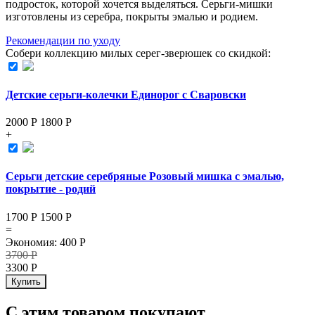
подросток, которой хочется выделяться. Серьги-мишки
изготовлены из серебра, покрыты эмалью и родием.
Рекомендации по уходу
Собери коллекцию милых серег-зверюшек со скидкой:
Детские серьги-колечки Единорог с Сваровски
2000 Р
1800
Р
+
Серьги детские серебряные Розовый мишка с эмалью,
покрытие - родий
1700 Р
1500
Р
=
Экономия
:
400
Р
3700
Р
3300
Р
Купить
С этим товаром покупают