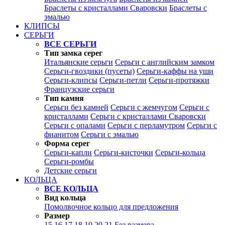
Браслеты с кристаллами Сваровски
Браслеты с
эмалью
КЛИПСЫ
СЕРЬГИ
ВСЕ СЕРЬГИ
Тип замка серег
Итальянские серьги
Серьги с английским замком
Серьги-гвоздики (пусеты)
Серьги-каффы на уши
Серьги-клипсы
Серьги-петли
Серьги-протяжки
Французские серьги
Тип камня
Серьги без камней
Серьги с жемчугом
Серьги с
кристаллами
Серьги с кристаллами Сваровски
Серьги с опалами
Серьги с перламутром
Серьги с
фианитом
Серьги с эмалью
Форма серег
Серьги-капли
Серьги-кисточки
Серьги-кольца
Серьги-ромбы
Детские серьги
КОЛЬЦА
ВСЕ КОЛЬЦА
Вид кольца
Помолвочное кольцо для предложения
Размер
15
16
17
18
19
20
21
Без размера