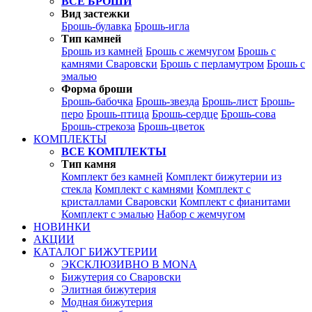
ВСЕ БРОШИ
Вид застежки
Брошь-булавка
Брошь-игла
Тип камней
Брошь из камней
Брошь с жемчугом
Брошь с
камнями Сваровски
Брошь с перламутром
Брошь с
эмалью
Форма броши
Брошь-бабочка
Брошь-звезда
Брошь-лист
Брошь-
перо
Брошь-птица
Брошь-сердце
Брошь-сова
Брошь-стрекоза
Брошь-цветок
КОМПЛЕКТЫ
ВСЕ КОМПЛЕКТЫ
Тип камня
Комплект без камней
Комплект бижутерии из
стекла
Комплект с камнями
Комплект с
кристаллами Сваровски
Комплект с фианитами
Комплект с эмалью
Набор с жемчугом
НОВИНКИ
АКЦИИ
КАТАЛОГ БИЖУТЕРИИ
ЭКСКЛЮЗИВНО В MONA
Бижутерия со Сваровски
Элитная бижутерия
Модная бижутерия