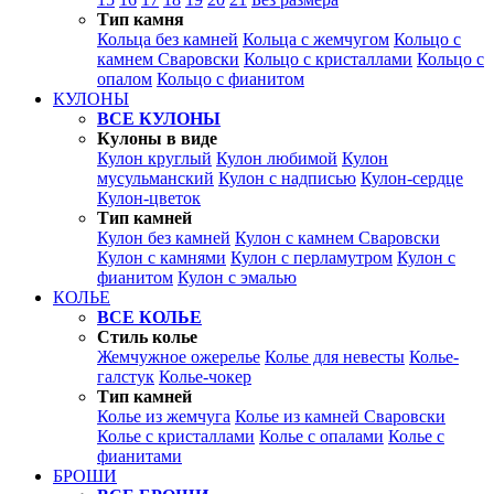
Тип камня
Кольца без камней
Кольца с жемчугом
Кольцо с
камнем Сваровски
Кольцо с кристаллами
Кольцо с
опалом
Кольцо с фианитом
КУЛОНЫ
ВСЕ КУЛОНЫ
Кулоны в виде
Кулон круглый
Кулон любимой
Кулон
мусульманский
Кулон с надписью
Кулон-сердце
Кулон-цветок
Тип камней
Кулон без камней
Кулон с камнем Сваровски
Кулон с камнями
Кулон с перламутром
Кулон с
фианитом
Кулон с эмалью
КОЛЬЕ
ВСЕ КОЛЬЕ
Стиль колье
Жемчужное ожерелье
Колье для невесты
Колье-
галстук
Колье-чокер
Тип камней
Колье из жемчуга
Колье из камней Сваровски
Колье с кристаллами
Колье с опалами
Колье с
фианитами
БРОШИ