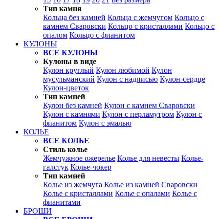
Тип камня
Кольца без камней
Кольца с жемчугом
Кольцо с
камнем Сваровски
Кольцо с кристаллами
Кольцо с
опалом
Кольцо с фианитом
КУЛОНЫ
ВСЕ КУЛОНЫ
Кулоны в виде
Кулон круглый
Кулон любимой
Кулон
мусульманский
Кулон с надписью
Кулон-сердце
Кулон-цветок
Тип камней
Кулон без камней
Кулон с камнем Сваровски
Кулон с камнями
Кулон с перламутром
Кулон с
фианитом
Кулон с эмалью
КОЛЬЕ
ВСЕ КОЛЬЕ
Стиль колье
Жемчужное ожерелье
Колье для невесты
Колье-
галстук
Колье-чокер
Тип камней
Колье из жемчуга
Колье из камней Сваровски
Колье с кристаллами
Колье с опалами
Колье с
фианитами
БРОШИ