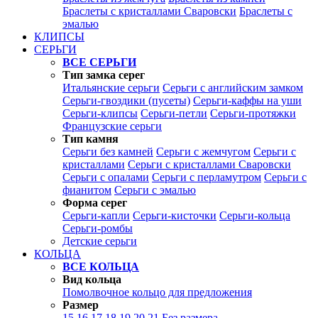
Браслеты с кристаллами Сваровски
Браслеты с
эмалью
КЛИПСЫ
СЕРЬГИ
ВСЕ СЕРЬГИ
Тип замка серег
Итальянские серьги
Серьги с английским замком
Серьги-гвоздики (пусеты)
Серьги-каффы на уши
Серьги-клипсы
Серьги-петли
Серьги-протяжки
Французские серьги
Тип камня
Серьги без камней
Серьги с жемчугом
Серьги с
кристаллами
Серьги с кристаллами Сваровски
Серьги с опалами
Серьги с перламутром
Серьги с
фианитом
Серьги с эмалью
Форма серег
Серьги-капли
Серьги-кисточки
Серьги-кольца
Серьги-ромбы
Детские серьги
КОЛЬЦА
ВСЕ КОЛЬЦА
Вид кольца
Помолвочное кольцо для предложения
Размер
15
16
17
18
19
20
21
Без размера