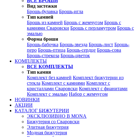
ВСЕ БРОШИ
Вид застежки
Брошь-булавка
Брошь-игла
Тип камней
Брошь из камней
Брошь с жемчугом
Брошь с
камнями Сваровски
Брошь с перламутром
Брошь с
эмалью
Форма броши
Брошь-бабочка
Брошь-звезда
Брошь-лист
Брошь-
перо
Брошь-птица
Брошь-сердце
Брошь-сова
Брошь-стрекоза
Брошь-цветок
КОМПЛЕКТЫ
ВСЕ КОМПЛЕКТЫ
Тип камня
Комплект без камней
Комплект бижутерии из
стекла
Комплект с камнями
Комплект с
кристаллами Сваровски
Комплект с фианитами
Комплект с эмалью
Набор с жемчугом
НОВИНКИ
АКЦИИ
КАТАЛОГ БИЖУТЕРИИ
ЭКСКЛЮЗИВНО В MONA
Бижутерия со Сваровски
Элитная бижутерия
Модная бижутерия