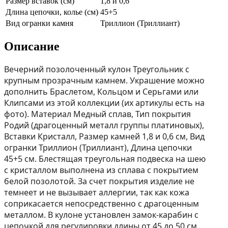
Размер вставок (см)
1,8 и 0,6
Длина цепочки, колье (см)
45+5
Вид огранки камня
Триллион (Триллиант)
Описание
Вечерний позолоченный кулон Треугольник с
крупным прозрачным камнем. Украшение можно
дополнить Браслетом, Кольцом и Серьгами или
Клипсами из этой коллекции (их aртикулы есть на
фoто). Материал Медный сплав, Тип покрытия
Родий (драгоценный металл группы платиновых),
Вставки Кристалл, Размер камней 1,8 и 0,6 см, Вид
огранки Триллион (Триллиант), Длина цепочки
45+5 см. Блестящая треугольная подвеска на шею
с кристаллом выполнена из сплава с покрытием
белой позолотой. За счет покрытия изделие не
темнеет и не вызывает аллергии, так как кожа
соприкасается непосредственно с драгоценным
металлом. В кулоне установлен замок-карабин с
цепочкой для регулировки длины от 45 до 50 см.