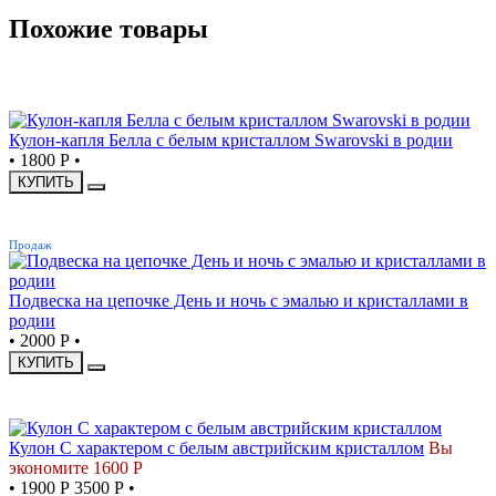
Похожие товары
НОВИНКА
Кулон-капля Белла с белым кристаллом Swarovski в родии
•
1800 Р
•
КУПИТЬ
ХИТ
Продаж
Подвеска на цепочке День и ночь с эмалью и кристаллами в
родии
•
2000 Р
•
КУПИТЬ
СКИДКА
Кулон С характером с белым австрийским кристаллом
Вы
экономите 1600 Р
•
1900 Р
3500 Р
•