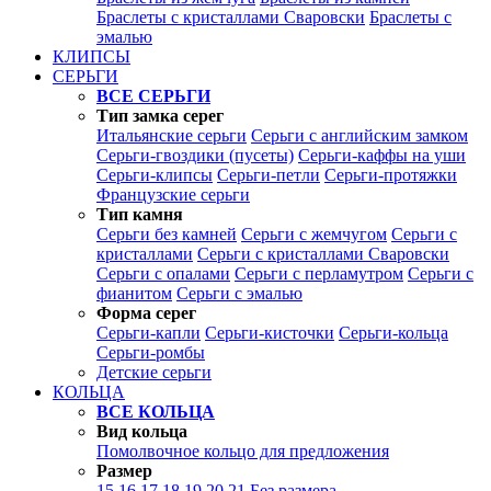
Браслеты с кристаллами Сваровски
Браслеты с
эмалью
КЛИПСЫ
СЕРЬГИ
ВСЕ СЕРЬГИ
Тип замка серег
Итальянские серьги
Серьги с английским замком
Серьги-гвоздики (пусеты)
Серьги-каффы на уши
Серьги-клипсы
Серьги-петли
Серьги-протяжки
Французские серьги
Тип камня
Серьги без камней
Серьги с жемчугом
Серьги с
кристаллами
Серьги с кристаллами Сваровски
Серьги с опалами
Серьги с перламутром
Серьги с
фианитом
Серьги с эмалью
Форма серег
Серьги-капли
Серьги-кисточки
Серьги-кольца
Серьги-ромбы
Детские серьги
КОЛЬЦА
ВСЕ КОЛЬЦА
Вид кольца
Помолвочное кольцо для предложения
Размер
15
16
17
18
19
20
21
Без размера