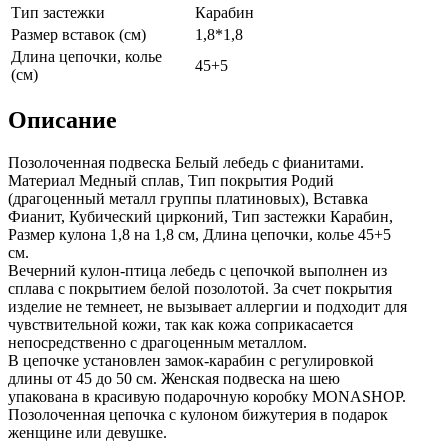
Тип застежки
Карабин
Размер вставок (см)
1,8*1,8
Длина цепочки, колье
45+5
(см)
Описание
Позолоченная подвеска Белый лебедь с фианитами.
Материал Медный сплав, Тип покрытия Родий
(драгоценный металл группы платиновых), Вставка
Фианит, Кубический цирконий, Тип застежки Карабин,
Размер кулона 1,8 на 1,8 см, Длина цепочки, колье 45+5
см.
Вечерний кулон-птица лебедь с цепочкой выполнен из
сплава с покрытием белой позолотой. За счет покрытия
изделие не темнеет, не вызывает аллергии и подходит для
чувствительной кожи, так как кожа соприкасается
непосредственно с драгоценным металлом.
В цепочке установлен замок-карабин с регулировкой
длины от 45 до 50 см. Женская подвеска на шею
упакована в красивую подарочную коробку MONASHOP.
Позолоченная цепочка с кулоном бижутерия в подарок
женщине или девушке.