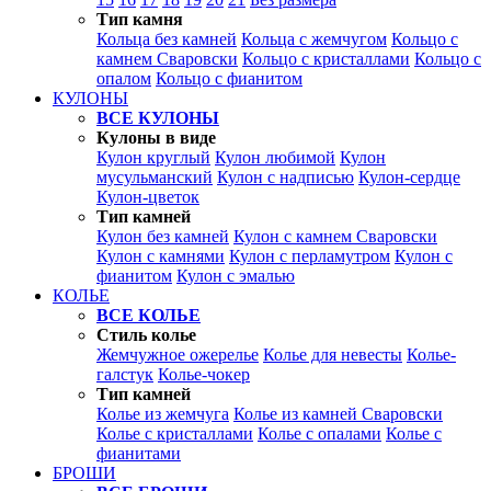
Тип камня
Кольца без камней
Кольца с жемчугом
Кольцо с
камнем Сваровски
Кольцо с кристаллами
Кольцо с
опалом
Кольцо с фианитом
КУЛОНЫ
ВСЕ КУЛОНЫ
Кулоны в виде
Кулон круглый
Кулон любимой
Кулон
мусульманский
Кулон с надписью
Кулон-сердце
Кулон-цветок
Тип камней
Кулон без камней
Кулон с камнем Сваровски
Кулон с камнями
Кулон с перламутром
Кулон с
фианитом
Кулон с эмалью
КОЛЬЕ
ВСЕ КОЛЬЕ
Стиль колье
Жемчужное ожерелье
Колье для невесты
Колье-
галстук
Колье-чокер
Тип камней
Колье из жемчуга
Колье из камней Сваровски
Колье с кристаллами
Колье с опалами
Колье с
фианитами
БРОШИ