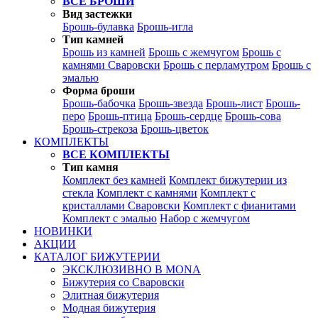
ВСЕ БРОШИ
Вид застежки
Брошь-булавка
Брошь-игла
Тип камней
Брошь из камней
Брошь с жемчугом
Брошь с
камнями Сваровски
Брошь с перламутром
Брошь с
эмалью
Форма броши
Брошь-бабочка
Брошь-звезда
Брошь-лист
Брошь-
перо
Брошь-птица
Брошь-сердце
Брошь-сова
Брошь-стрекоза
Брошь-цветок
КОМПЛЕКТЫ
ВСЕ КОМПЛЕКТЫ
Тип камня
Комплект без камней
Комплект бижутерии из
стекла
Комплект с камнями
Комплект с
кристаллами Сваровски
Комплект с фианитами
Комплект с эмалью
Набор с жемчугом
НОВИНКИ
АКЦИИ
КАТАЛОГ БИЖУТЕРИИ
ЭКСКЛЮЗИВНО В MONA
Бижутерия со Сваровски
Элитная бижутерия
Модная бижутерия