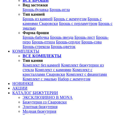
ВСЕ БРОШИ
Вид застежки
Брошь-булавка
Брошь-игла
Тип камней
Брошь из камней
Брошь с жемчугом
Брошь с
камнями Сваровски
Брошь с перламутром
Брошь с
эмалью
Форма броши
Брошь-бабочка
Брошь-звезда
Брошь-лист
Брошь-
перо
Брошь-птица
Брошь-сердце
Брошь-сова
Брошь-стрекоза
Брошь-цветок
КОМПЛЕКТЫ
ВСЕ КОМПЛЕКТЫ
Тип камня
Комплект без камней
Комплект бижутерии из
стекла
Комплект с камнями
Комплект с
кристаллами Сваровски
Комплект с фианитами
Комплект с эмалью
Набор с жемчугом
НОВИНКИ
АКЦИИ
КАТАЛОГ БИЖУТЕРИИ
ЭКСКЛЮЗИВНО В MONA
Бижутерия со Сваровски
Элитная бижутерия
Модная бижутерия