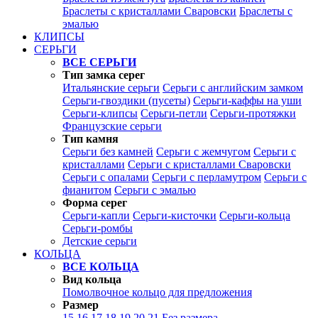
Браслеты с кристаллами Сваровски
Браслеты с
эмалью
КЛИПСЫ
СЕРЬГИ
ВСЕ СЕРЬГИ
Тип замка серег
Итальянские серьги
Серьги с английским замком
Серьги-гвоздики (пусеты)
Серьги-каффы на уши
Серьги-клипсы
Серьги-петли
Серьги-протяжки
Французские серьги
Тип камня
Серьги без камней
Серьги с жемчугом
Серьги с
кристаллами
Серьги с кристаллами Сваровски
Серьги с опалами
Серьги с перламутром
Серьги с
фианитом
Серьги с эмалью
Форма серег
Серьги-капли
Серьги-кисточки
Серьги-кольца
Серьги-ромбы
Детские серьги
КОЛЬЦА
ВСЕ КОЛЬЦА
Вид кольца
Помолвочное кольцо для предложения
Размер
15
16
17
18
19
20
21
Без размера