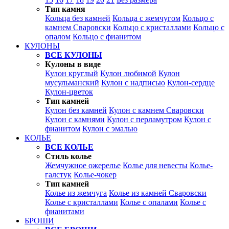
Тип камня
Кольца без камней
Кольца с жемчугом
Кольцо с
камнем Сваровски
Кольцо с кристаллами
Кольцо с
опалом
Кольцо с фианитом
КУЛОНЫ
ВСЕ КУЛОНЫ
Кулоны в виде
Кулон круглый
Кулон любимой
Кулон
мусульманский
Кулон с надписью
Кулон-сердце
Кулон-цветок
Тип камней
Кулон без камней
Кулон с камнем Сваровски
Кулон с камнями
Кулон с перламутром
Кулон с
фианитом
Кулон с эмалью
КОЛЬЕ
ВСЕ КОЛЬЕ
Стиль колье
Жемчужное ожерелье
Колье для невесты
Колье-
галстук
Колье-чокер
Тип камней
Колье из жемчуга
Колье из камней Сваровски
Колье с кристаллами
Колье с опалами
Колье с
фианитами
БРОШИ