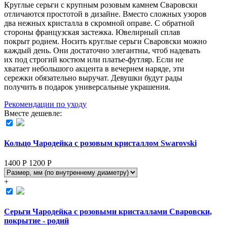
Круглые серьги с крупным розовым камнем Сваровски
отличаются простотой в дизайне. Вместо сложных узоров
два нежных кристалла в скромной оправе. С обратной
стороны французская застежка. Ювелирный сплав
покрыт родием. Носить круглые серьги Сваровски можно
каждый день. Они достаточно элегантны, чтоб надевать
их под строгий костюм или платье-футляр. Если не
хватает небольшого акцента в вечернем наряде, эти
сережки обязательно выручат. Девушки будут рады
получить в подарок универсальные украшения.
Рекомендации по уходу
Вместе дешевле:
Кольцо Чародейка с розовым кристаллом Swarovski
1400 Р
1200
Р
+
Серьги Чародейка с розовыми кристаллами Сваровски,
покрытие - родий