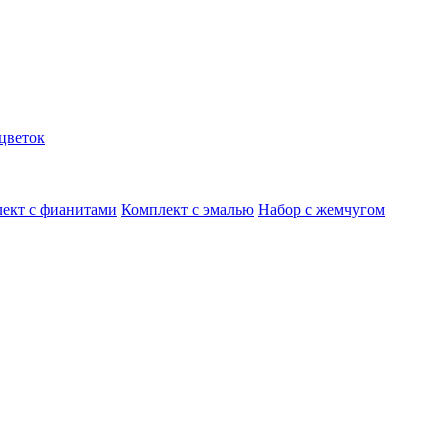
цветок
ект с фианитами
Комплект с эмалью
Набор с жемчугом