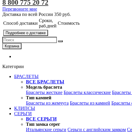
8 800 775 20 72
Перезвоните мне
Доставка по всей России
350 руб.
Сроки,
Способ доставки
Стоимость
раб.дней
Подробнее о доставке
Корзина
Категории
БРАСЛЕТЫ
ВСЕ БРАСЛЕТЫ
Модель браслета
Браслеты жесткие
Браслеты классические
Браслеты
Тип камней
Браслеты из жемчуга
Браслеты из камней
Браслеты 
КЛИПСЫ
СЕРЬГИ
ВСЕ СЕРЬГИ
Тип замка серег
Итальянские серьги
Серьги с английским замком
Се