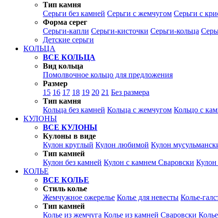
Тип камня
Серьги без камней
Серьги с жемчугом
Серьги с кр
Форма серег
Серьги-капли
Серьги-кисточки
Серьги-кольца
Серь
Детские серьги
КОЛЬЦА
ВСЕ КОЛЬЦА
Вид кольца
Помолвочное кольцо для предложения
Размер
15
16
17
18
19
20
21
Без размера
Тип камня
Кольца без камней
Кольца с жемчугом
Кольцо с ка
КУЛОНЫ
ВСЕ КУЛОНЫ
Кулоны в виде
Кулон круглый
Кулон любимой
Кулон мусульманск
Тип камней
Кулон без камней
Кулон с камнем Сваровски
Кулон
КОЛЬЕ
ВСЕ КОЛЬЕ
Стиль колье
Жемчужное ожерелье
Колье для невесты
Колье-галс
Тип камней
Колье из жемчуга
Колье из камней Сваровски
Колье