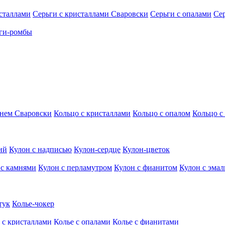
исталлами
Серьги с кристаллами Сваровски
Серьги с опалами
Се
ги-ромбы
мнем Сваровски
Кольцо с кристаллами
Кольцо с опалом
Кольцо с
ий
Кулон с надписью
Кулон-сердце
Кулон-цветок
 с камнями
Кулон с перламутром
Кулон с фианитом
Кулон с эма
тук
Колье-чокер
 с кристаллами
Колье с опалами
Колье с фианитами