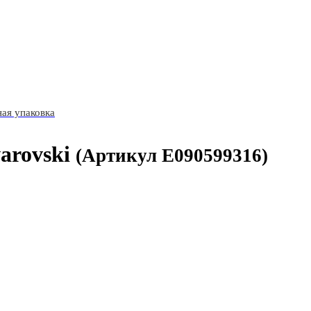
ая упаковка
arovski
(Артикул E090599316)