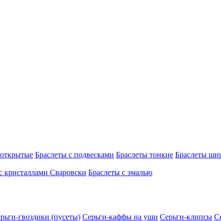
 открытые
Браслеты с подвесками
Браслеты тонкие
Браслеты ши
с кристаллами Сваровски
Браслеты с эмалью
рьги-гвоздики (пусеты)
Серьги-каффы на уши
Серьги-клипсы
С