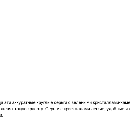
а эти аккуратные круглые серьги с зелеными кристаллами-хамел
ценят такую красоту. Серьги с кристаллами легкие, удобные и
и.