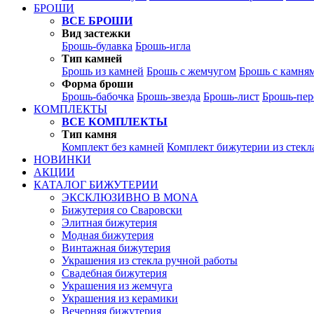
БРОШИ
ВСЕ БРОШИ
Вид застежки
Брошь-булавка
Брошь-игла
Тип камней
Брошь из камней
Брошь с жемчугом
Брошь с камня
Форма броши
Брошь-бабочка
Брошь-звезда
Брошь-лист
Брошь-пер
КОМПЛЕКТЫ
ВСЕ КОМПЛЕКТЫ
Тип камня
Комплект без камней
Комплект бижутерии из стекл
НОВИНКИ
АКЦИИ
КАТАЛОГ БИЖУТЕРИИ
ЭКСКЛЮЗИВНО В MONA
Бижутерия со Сваровски
Элитная бижутерия
Модная бижутерия
Винтажная бижутерия
Украшения из стекла ручной работы
Свадебная бижутерия
Украшения из жемчуга
Украшения из керамики
Вечерняя бижутерия