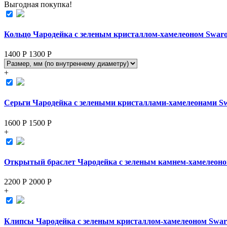
Выгодная покупка!
Кольцо Чародейка с зеленым кристаллом-хамелеоном Swaro
1400 Р
1300
Р
+
Серьги Чародейка с зелеными кристаллами-хамелеонами Sw
1600 Р
1500
Р
+
Открытый браслет Чародейка с зеленым камнем-хамелеоно
2200 Р
2000
Р
+
Клипсы Чародейка с зеленым кристаллом-хамелеоном Swar