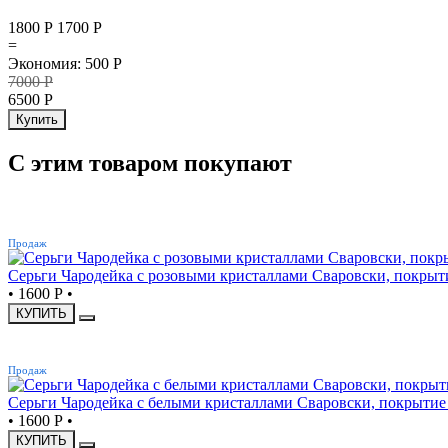
1800 Р
1700
Р
=
Экономия
:
500
Р
7000
Р
6500
Р
Купить
С этим товаром покупают
ХИТ
Продаж
Серьги Чародейка с розовыми кристаллами Сваровски, покрыти
•
1600 Р
•
КУПИТЬ
ХИТ
Продаж
Серьги Чародейка с белыми кристаллами Сваровски, покрытие 
•
1600 Р
•
КУПИТЬ