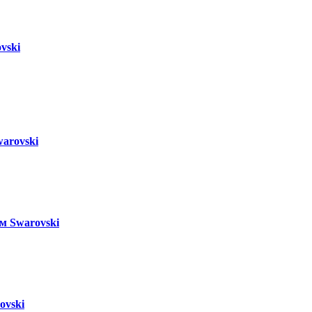
vski
arovski
м Swarovski
ovski