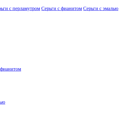
рьги с перламутром
Серьги с фианитом
Серьги с эмалью
 фианитом
лью