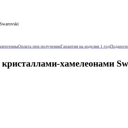
Swarovski
ллергенны
Оплата при получении
Гарантия на изделия 1 год
Подарочн
 кристаллами-хамелеонами Sw