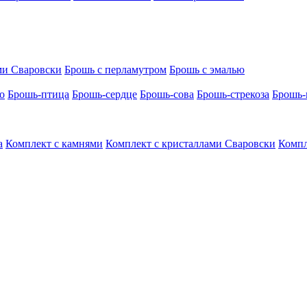
ми Сваровски
Брошь с перламутром
Брошь с эмалью
о
Брошь-птица
Брошь-сердце
Брошь-сова
Брошь-стрекоза
Брошь-
а
Комплект с камнями
Комплект с кристаллами Сваровски
Компл