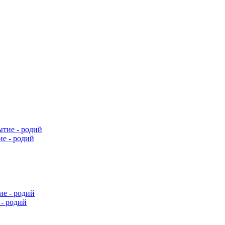
е - родий
- родий