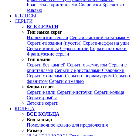
Браслеты с кристаллами Сваровски
Браслеты с
эмалью
КЛИПСЫ
СЕРЬГИ
ВСЕ СЕРЬГИ
Тип замка серег
Итальянские серьги
Серьги с английским замком
Серьги-гвоздики (пусеты)
Серьги-каффы на уши
Серьги-клипсы
Серьги-петли
Серьги-протяжки
Французские серьги
Тип камня
Серьги без камней
Серьги с жемчугом
Серьги с
кристаллами
Серьги с кристаллами Сваровски
Серьги с опалами
Серьги с перламутром
Серьги с
фианитом
Серьги с эмалью
Форма серег
Серьги-капли
Серьги-кисточки
Серьги-кольца
Серьги-ромбы
Детские серьги
КОЛЬЦА
ВСЕ КОЛЬЦА
Вид кольца
Помолвочное кольцо для предложения
Размер
15
16
17
18
19
20
21
Без размера