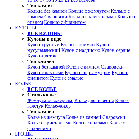
Тип камня
Кольца без камней
Кольца с жемчугом
Кольцо с
камнем Сваровски
Кольцо с кристаллами
Кольцо с
опалом
Кольцо с фианитом
КУЛОНЫ
ВСЕ КУЛОНЫ
Кулоны в виде
Кулон круглый
Кулон любимой
Кулон
мусульманский
Кулон с надписью
Кулон-сердце
Кулон-цветок
Тип камней
Кулон без камней
Кулон с камнем Сваровски
Кулон с камнями
Кулон с перламутром
Кулон с
фианитом
Кулон с эмалью
КОЛЬЕ
ВСЕ КОЛЬЕ
Стиль колье
Жемчужное ожерелье
Колье для невесты
Колье-
галстук
Колье-чокер
Тип камней
Колье из жемчуга
Колье из камней Сваровски
Колье с кристаллами
Колье с опалами
Колье с
фианитами
БРОШИ