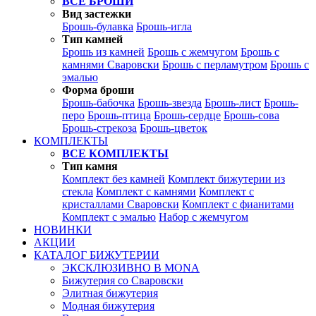
ВСЕ БРОШИ
Вид застежки
Брошь-булавка
Брошь-игла
Тип камней
Брошь из камней
Брошь с жемчугом
Брошь с
камнями Сваровски
Брошь с перламутром
Брошь с
эмалью
Форма броши
Брошь-бабочка
Брошь-звезда
Брошь-лист
Брошь-
перо
Брошь-птица
Брошь-сердце
Брошь-сова
Брошь-стрекоза
Брошь-цветок
КОМПЛЕКТЫ
ВСЕ КОМПЛЕКТЫ
Тип камня
Комплект без камней
Комплект бижутерии из
стекла
Комплект с камнями
Комплект с
кристаллами Сваровски
Комплект с фианитами
Комплект с эмалью
Набор с жемчугом
НОВИНКИ
АКЦИИ
КАТАЛОГ БИЖУТЕРИИ
ЭКСКЛЮЗИВНО В MONA
Бижутерия со Сваровски
Элитная бижутерия
Модная бижутерия