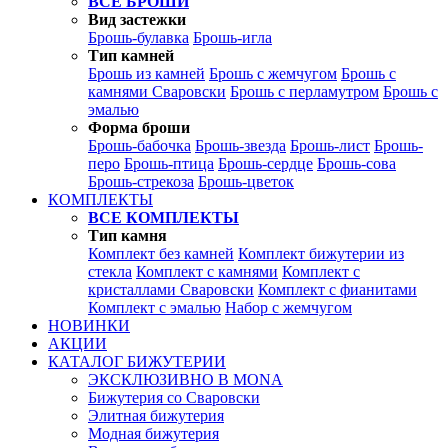
ВСЕ БРОШИ
Вид застежки
Брошь-булавка
Брошь-игла
Тип камней
Брошь из камней
Брошь с жемчугом
Брошь с
камнями Сваровски
Брошь с перламутром
Брошь с
эмалью
Форма броши
Брошь-бабочка
Брошь-звезда
Брошь-лист
Брошь-
перо
Брошь-птица
Брошь-сердце
Брошь-сова
Брошь-стрекоза
Брошь-цветок
КОМПЛЕКТЫ
ВСЕ КОМПЛЕКТЫ
Тип камня
Комплект без камней
Комплект бижутерии из
стекла
Комплект с камнями
Комплект с
кристаллами Сваровски
Комплект с фианитами
Комплект с эмалью
Набор с жемчугом
НОВИНКИ
АКЦИИ
КАТАЛОГ БИЖУТЕРИИ
ЭКСКЛЮЗИВНО В MONA
Бижутерия со Сваровски
Элитная бижутерия
Модная бижутерия