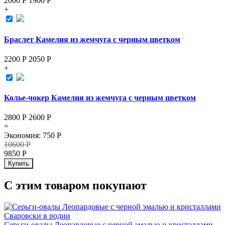
2000 Р
1900
Р
+
Браслет Камелия из жемчуга с черным цветком
2200 Р
2050
Р
+
Колье-чокер Камелия из жемчуга с черным цветком
2800 Р
2600
Р
=
Экономия
:
750
Р
10600
Р
9850
Р
Купить
С этим товаром покупают
Серьги-овалы Леопардовые с черной эмалью и кристаллами