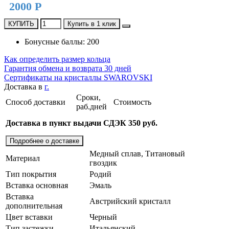
2000 Р
КУПИТЬ
Купить в 1 клик
Бонусные баллы: 200
Как определить размер кольца
Гарантия обмена и возврата 30 дней
Сертификаты на кристаллы SWAROVSKI
Доставка в
г.
Сроки,
Способ доставки
Стоимость
раб.дней
Доставка в пункт выдачи СДЭК 350 руб.
Подробнее о доставке
Медный сплав, Титановый
Материал
гвоздик
Тип покрытия
Родий
Вставка основная
Эмаль
Вставка
Австрийский кристалл
дополнительная
Цвет вставки
Черный
Тип застежки
Итальянский