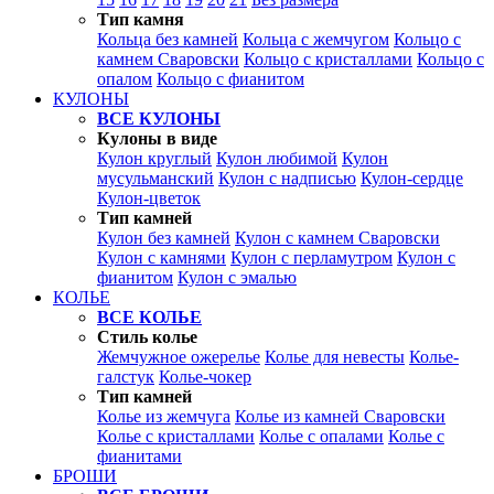
Тип камня
Кольца без камней
Кольца с жемчугом
Кольцо с
камнем Сваровски
Кольцо с кристаллами
Кольцо с
опалом
Кольцо с фианитом
КУЛОНЫ
ВСЕ КУЛОНЫ
Кулоны в виде
Кулон круглый
Кулон любимой
Кулон
мусульманский
Кулон с надписью
Кулон-сердце
Кулон-цветок
Тип камней
Кулон без камней
Кулон с камнем Сваровски
Кулон с камнями
Кулон с перламутром
Кулон с
фианитом
Кулон с эмалью
КОЛЬЕ
ВСЕ КОЛЬЕ
Стиль колье
Жемчужное ожерелье
Колье для невесты
Колье-
галстук
Колье-чокер
Тип камней
Колье из жемчуга
Колье из камней Сваровски
Колье с кристаллами
Колье с опалами
Колье с
фианитами
БРОШИ