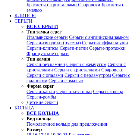
Браслеты с кристаллами Сваровски
Браслеты с
эмалью
КЛИПСЫ
СЕРЬГИ
ВСЕ СЕРЬГИ
Тип замка серег
Итальянские серьги
Серьги с английским замком
Серьги-гвоздики (пусеты)
Серьги-каффы на уши
Серьги-клипсы
Серьги-петли
Серьги-протяжки
Французские серьги
Тип камня
Серьги без камней
Серьги с жемчугом
Серьги с
кристаллами
Серьги с кристаллами Сваровски
Серьги с опалами
Серьги с перламутром
Серьги с
фианитом
Серьги с эмалью
Форма серег
Серьги-капли
Серьги-кисточки
Серьги-кольца
Серьги-ромбы
Детские серьги
КОЛЬЦА
ВСЕ КОЛЬЦА
Вид кольца
Помолвочное кольцо для предложения
Размер
15
16
17
18
19
20
21
Без размера