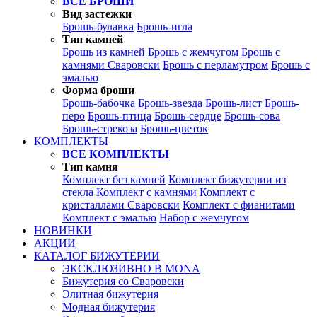
ВСЕ БРОШИ
Вид застежки
Брошь-булавка
Брошь-игла
Тип камней
Брошь из камней
Брошь с жемчугом
Брошь с
камнями Сваровски
Брошь с перламутром
Брошь с
эмалью
Форма броши
Брошь-бабочка
Брошь-звезда
Брошь-лист
Брошь-
перо
Брошь-птица
Брошь-сердце
Брошь-сова
Брошь-стрекоза
Брошь-цветок
КОМПЛЕКТЫ
ВСЕ КОМПЛЕКТЫ
Тип камня
Комплект без камней
Комплект бижутерии из
стекла
Комплект с камнями
Комплект с
кристаллами Сваровски
Комплект с фианитами
Комплект с эмалью
Набор с жемчугом
НОВИНКИ
АКЦИИ
КАТАЛОГ БИЖУТЕРИИ
ЭКСКЛЮЗИВНО В MONA
Бижутерия со Сваровски
Элитная бижутерия
Модная бижутерия