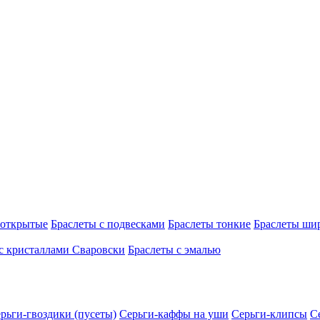
 открытые
Браслеты с подвесками
Браслеты тонкие
Браслеты ши
с кристаллами Сваровски
Браслеты с эмалью
рьги-гвоздики (пусеты)
Серьги-каффы на уши
Серьги-клипсы
С