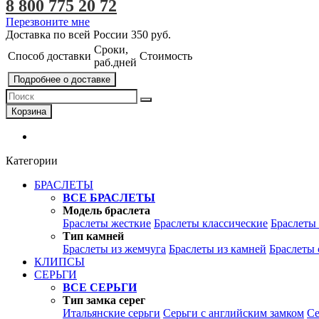
8 800 775 20 72
Перезвоните мне
Доставка по всей России
350 руб.
Сроки,
Способ доставки
Стоимость
раб.дней
Подробнее о доставке
Корзина
Категории
БРАСЛЕТЫ
ВСЕ БРАСЛЕТЫ
Модель браслета
Браслеты жесткие
Браслеты классические
Браслеты
Тип камней
Браслеты из жемчуга
Браслеты из камней
Браслеты 
КЛИПСЫ
СЕРЬГИ
ВСЕ СЕРЬГИ
Тип замка серег
Итальянские серьги
Серьги с английским замком
Се