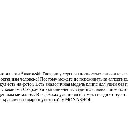
сталлами Swarovski. Гвоздик у серег из полностью гипоаллерген
рганизм человека! Поэтому можете не переживать за аллергию. 
ул есть на фoто). Есть аналогичная модель клипс для ушей без
 с камнями Сваровски выполнены из медного сплава с позолотой
ценным металлом. В серёжках установлен замок гвоздики-пусеты.
ы в красивую подарочную коробку MONASHOP.