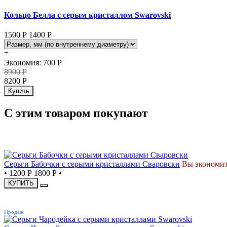
Кольцо Белла с серым кристаллом Swarovski
1500 Р
1400
Р
=
Экономия
:
700
Р
8900
Р
8200
Р
Купить
С этим товаром покупают
СКИДКА
Серьги Бабочки с серыми кристаллами Сваровски
Вы экономит
•
1200 Р
1800 Р
•
КУПИТЬ
ХИТ
Продаж