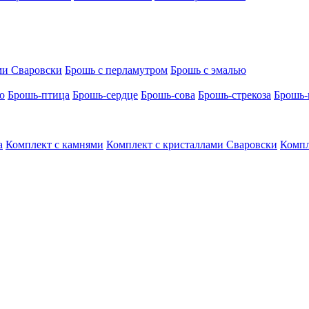
ми Сваровски
Брошь с перламутром
Брошь с эмалью
о
Брошь-птица
Брошь-сердце
Брошь-сова
Брошь-стрекоза
Брошь-
а
Комплект с камнями
Комплект с кристаллами Сваровски
Компл