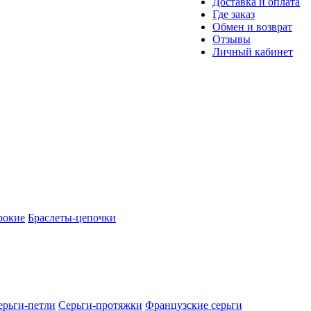
Доставка и оплата
Где заказ
Обмен и возврат
Отзывы
Личный кабинет
рокие
Браслеты-цепочки
ерьги-петли
Серьги-протяжки
Французские серьги