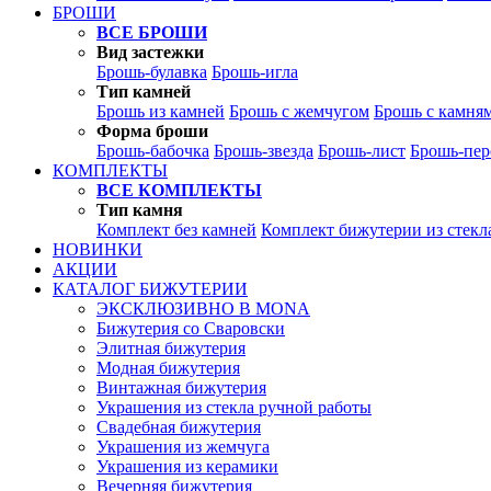
БРОШИ
ВСЕ БРОШИ
Вид застежки
Брошь-булавка
Брошь-игла
Тип камней
Брошь из камней
Брошь с жемчугом
Брошь с камня
Форма броши
Брошь-бабочка
Брошь-звезда
Брошь-лист
Брошь-пер
КОМПЛЕКТЫ
ВСЕ КОМПЛЕКТЫ
Тип камня
Комплект без камней
Комплект бижутерии из стекл
НОВИНКИ
АКЦИИ
КАТАЛОГ БИЖУТЕРИИ
ЭКСКЛЮЗИВНО В MONA
Бижутерия со Сваровски
Элитная бижутерия
Модная бижутерия
Винтажная бижутерия
Украшения из стекла ручной работы
Свадебная бижутерия
Украшения из жемчуга
Украшения из керамики
Вечерняя бижутерия