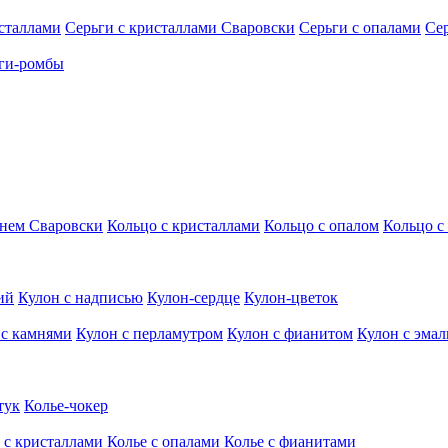
исталлами
Серьги с кристаллами Сваровски
Серьги с опалами
Се
ги-ромбы
мнем Сваровски
Кольцо с кристаллами
Кольцо с опалом
Кольцо с
ий
Кулон с надписью
Кулон-сердце
Кулон-цветок
 с камнями
Кулон с перламутром
Кулон с фианитом
Кулон с эма
тук
Колье-чокер
 с кристаллами
Колье с опалами
Колье с фианитами