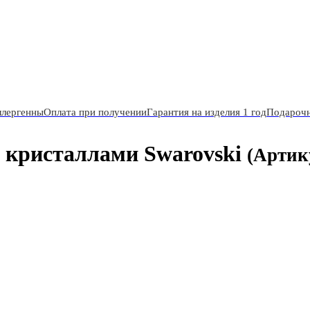
ллергенны
Оплата при получении
Гарантия на изделия 1 год
Подарочн
 кристаллами Swarovski
(Артик