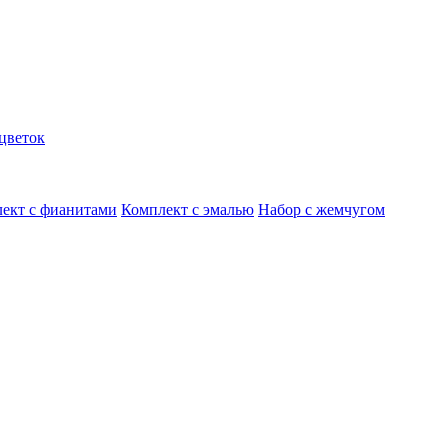
цветок
ект с фианитами
Комплект с эмалью
Набор с жемчугом