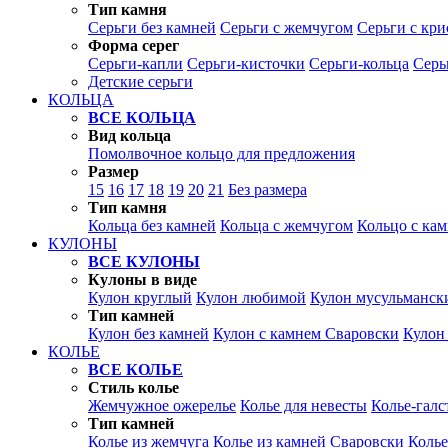
Тип камня
Серьги без камней
Серьги с жемчугом
Серьги с кр
Форма серег
Серьги-капли
Серьги-кисточки
Серьги-кольца
Серь
Детские серьги
КОЛЬЦА
ВСЕ КОЛЬЦА
Вид кольца
Помолвочное кольцо для предложения
Размер
15
16
17
18
19
20
21
Без размера
Тип камня
Кольца без камней
Кольца с жемчугом
Кольцо с ка
КУЛОНЫ
ВСЕ КУЛОНЫ
Кулоны в виде
Кулон круглый
Кулон любимой
Кулон мусульманск
Тип камней
Кулон без камней
Кулон с камнем Сваровски
Кулон
КОЛЬЕ
ВСЕ КОЛЬЕ
Стиль колье
Жемчужное ожерелье
Колье для невесты
Колье-галс
Тип камней
Колье из жемчуга
Колье из камней Сваровски
Колье