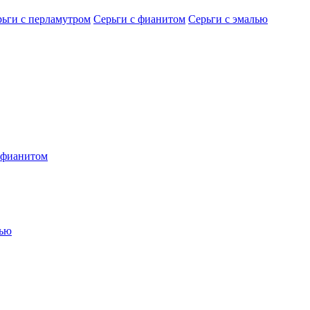
рьги с перламутром
Серьги с фианитом
Серьги с эмалью
 фианитом
лью