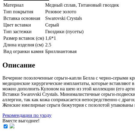
Материал
Медный сплав, Титановый гвоздик
Тип покрытия
Розовое золото
Вставка основная
Swarovski Crystals
Цвет вставки
Серый
Тип застежки
Гвоздики (пусеты)
Размер вставок (см)
1,6*1
Длина изделия (см)
2.5
Вид огранки камня
Бриллиантовая
Описание
Вечерние позолоченные серьги-капли Белла с черно-серыми кри
медицинские хирургические имплантаты, которые вставляют в о
можно дополнить Кулоном на шею из этой коллекции (его aртик
Вставки Swarovski Crystals. Минималистичные серьги-подвески
аллергии, так как кожа соприкасается непосредственно с драго
Женские ювелирные серьги бижутерия с позолотой упакован
Рекомендации по уходу
Вместе выгоднее!