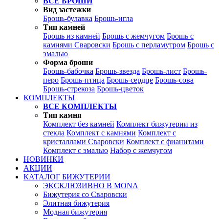
ВСЕ БРОШИ
Вид застежки
Брошь-булавка
Брошь-игла
Тип камней
Брошь из камней
Брошь с жемчугом
Брошь с
камнями Сваровски
Брошь с перламутром
Брошь с
эмалью
Форма броши
Брошь-бабочка
Брошь-звезда
Брошь-лист
Брошь-
перо
Брошь-птица
Брошь-сердце
Брошь-сова
Брошь-стрекоза
Брошь-цветок
КОМПЛЕКТЫ
ВСЕ КОМПЛЕКТЫ
Тип камня
Комплект без камней
Комплект бижутерии из
стекла
Комплект с камнями
Комплект с
кристаллами Сваровски
Комплект с фианитами
Комплект с эмалью
Набор с жемчугом
НОВИНКИ
АКЦИИ
КАТАЛОГ БИЖУТЕРИИ
ЭКСКЛЮЗИВНО В MONA
Бижутерия со Сваровски
Элитная бижутерия
Модная бижутерия