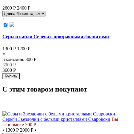
2600 Р
2400
Р
+
Серьги капли Селена с прозрачными фианитами
1300 Р
1200
Р
=
Экономия
:
300
Р
3900
Р
3600
Р
Купить
С этим товаром покупают
СКИДКА
Серьги Звездочки с белыми кристаллами Сваровски
Вы
экономите 700 Р
•
1300 Р
2000 Р
•