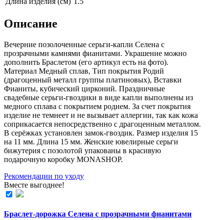
Длина изделия (см)
1.5
Описание
Вечерние позолоченные серьги-капли Селена с
прозрачными камнями фианитами. Украшение можно
дополнить Браслетом (его aртикул есть на фoто).
Материал Медный сплав, Тип покрытия Родий
(драгоценный металл группы платиновых), Вставки
Фианиты, кубический цирконий. Праздничные
свадебные серьги-гвоздики в виде капли выполнены из
медного сплава с покрытием родием. За счет покрытия
изделие не темнеет и не вызывает аллергии, так как кожа
соприкасается непосредственно с драгоценным металлом.
В серёжках установлен замок-гвоздик. Размер изделия 15
на 11 мм. Длина 15 мм. Женские ювелирные серьги
бижутерия с позолотой упакованы в красивую
подарочную коробку MONASHOP.
Рекомендации по уходу
Вместе выгоднее!
Браслет-дорожка Селена с прозрачными фианитами