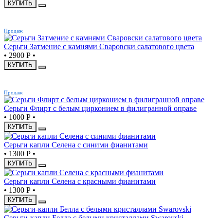
КУПИТЬ
ХИТ
Продаж
Серьги Затмение с камнями Сваровски салатового цвета
•
2900 Р
•
КУПИТЬ
ХИТ
Продаж
Серьги Флирт с белым цирконием в филигранной оправе
•
1000 Р
•
КУПИТЬ
Серьги капли Селена с синими фианитами
•
1300 Р
•
КУПИТЬ
Серьги капли Селена с красными фианитами
•
1300 Р
•
КУПИТЬ
Серьги-капли Белла с белыми кристаллами Swarovski