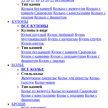
Тип камня
Кольца без камней
Кольца с жемчугом
Кольцо с
камнем Сваровски
Кольцо с кристаллами
Кольцо с
опалом
Кольцо с фианитом
КУЛОНЫ
ВСЕ КУЛОНЫ
Кулоны в виде
Кулон круглый
Кулон любимой
Кулон
мусульманский
Кулон с надписью
Кулон-сердце
Кулон-цветок
Тип камней
Кулон без камней
Кулон с камнем Сваровски
Кулон с камнями
Кулон с перламутром
Кулон с
фианитом
Кулон с эмалью
КОЛЬЕ
ВСЕ КОЛЬЕ
Стиль колье
Жемчужное ожерелье
Колье для невесты
Колье-
галстук
Колье-чокер
Тип камней
Колье из жемчуга
Колье из камней Сваровски
Колье с кристаллами
Колье с опалами
Колье с
фианитами
БРОШИ