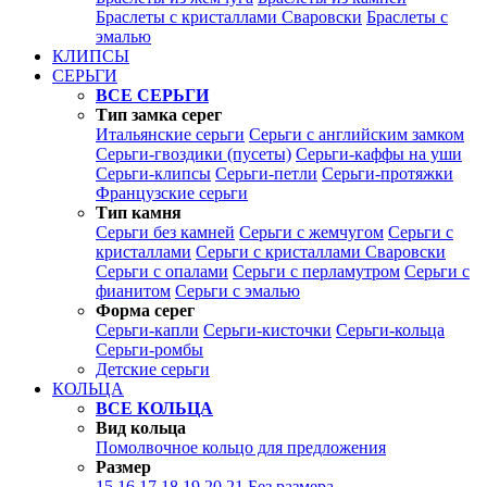
Браслеты с кристаллами Сваровски
Браслеты с
эмалью
КЛИПСЫ
СЕРЬГИ
ВСЕ СЕРЬГИ
Тип замка серег
Итальянские серьги
Серьги с английским замком
Серьги-гвоздики (пусеты)
Серьги-каффы на уши
Серьги-клипсы
Серьги-петли
Серьги-протяжки
Французские серьги
Тип камня
Серьги без камней
Серьги с жемчугом
Серьги с
кристаллами
Серьги с кристаллами Сваровски
Серьги с опалами
Серьги с перламутром
Серьги с
фианитом
Серьги с эмалью
Форма серег
Серьги-капли
Серьги-кисточки
Серьги-кольца
Серьги-ромбы
Детские серьги
КОЛЬЦА
ВСЕ КОЛЬЦА
Вид кольца
Помолвочное кольцо для предложения
Размер
15
16
17
18
19
20
21
Без размера