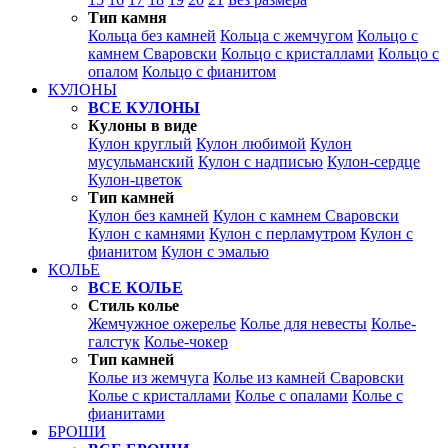
Тип камня
Кольца без камней
Кольца с жемчугом
Кольцо с
камнем Сваровски
Кольцо с кристаллами
Кольцо с
опалом
Кольцо с фианитом
КУЛОНЫ
ВСЕ КУЛОНЫ
Кулоны в виде
Кулон круглый
Кулон любимой
Кулон
мусульманский
Кулон с надписью
Кулон-сердце
Кулон-цветок
Тип камней
Кулон без камней
Кулон с камнем Сваровски
Кулон с камнями
Кулон с перламутром
Кулон с
фианитом
Кулон с эмалью
КОЛЬЕ
ВСЕ КОЛЬЕ
Стиль колье
Жемчужное ожерелье
Колье для невесты
Колье-
галстук
Колье-чокер
Тип камней
Колье из жемчуга
Колье из камней Сваровски
Колье с кристаллами
Колье с опалами
Колье с
фианитами
БРОШИ