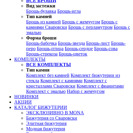
ВСЕ БРОШИ
Вид застежки
Брошь-булавка
Брошь-игла
Тип камней
Брошь из камней
Брошь с жемчугом
Брошь с
камнями Сваровски
Брошь с перламутром
Брошь с
эмалью
Форма броши
Брошь-бабочка
Брошь-звезда
Брошь-лист
Брошь-
перо
Брошь-птица
Брошь-сердце
Брошь-сова
Брошь-стрекоза
Брошь-цветок
КОМПЛЕКТЫ
ВСЕ КОМПЛЕКТЫ
Тип камня
Комплект без камней
Комплект бижутерии из
стекла
Комплект с камнями
Комплект с
кристаллами Сваровски
Комплект с фианитами
Комплект с эмалью
Набор с жемчугом
НОВИНКИ
АКЦИИ
КАТАЛОГ БИЖУТЕРИИ
ЭКСКЛЮЗИВНО В MONA
Бижутерия со Сваровски
Элитная бижутерия
Модная бижутерия