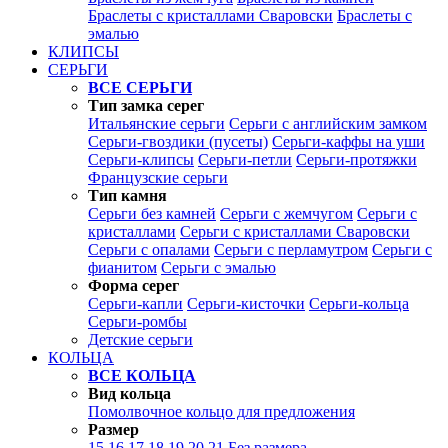
Браслеты с кристаллами Сваровски
Браслеты с
эмалью
КЛИПСЫ
СЕРЬГИ
ВСЕ СЕРЬГИ
Тип замка серег
Итальянские серьги
Серьги с английским замком
Серьги-гвоздики (пусеты)
Серьги-каффы на уши
Серьги-клипсы
Серьги-петли
Серьги-протяжки
Французские серьги
Тип камня
Серьги без камней
Серьги с жемчугом
Серьги с
кристаллами
Серьги с кристаллами Сваровски
Серьги с опалами
Серьги с перламутром
Серьги с
фианитом
Серьги с эмалью
Форма серег
Серьги-капли
Серьги-кисточки
Серьги-кольца
Серьги-ромбы
Детские серьги
КОЛЬЦА
ВСЕ КОЛЬЦА
Вид кольца
Помолвочное кольцо для предложения
Размер
15
16
17
18
19
20
21
Без размера