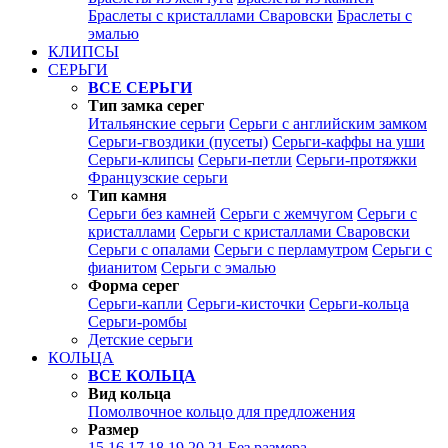
Браслеты с кристаллами Сваровски
Браслеты с
эмалью
КЛИПСЫ
СЕРЬГИ
ВСЕ СЕРЬГИ
Тип замка серег
Итальянские серьги
Серьги с английским замком
Серьги-гвоздики (пусеты)
Серьги-каффы на уши
Серьги-клипсы
Серьги-петли
Серьги-протяжки
Французские серьги
Тип камня
Серьги без камней
Серьги с жемчугом
Серьги с
кристаллами
Серьги с кристаллами Сваровски
Серьги с опалами
Серьги с перламутром
Серьги с
фианитом
Серьги с эмалью
Форма серег
Серьги-капли
Серьги-кисточки
Серьги-кольца
Серьги-ромбы
Детские серьги
КОЛЬЦА
ВСЕ КОЛЬЦА
Вид кольца
Помолвочное кольцо для предложения
Размер
15
16
17
18
19
20
21
Без размера