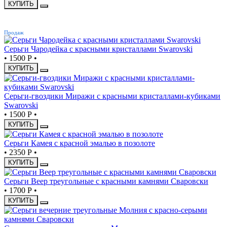
КУПИТЬ
ХИТ
Продаж
Серьги Чародейка с красными кристаллами Swarovski
•
1500 Р
•
КУПИТЬ
Серьги-гвоздики Миражи с красными кристаллами-кубиками
Swarovski
•
1500 Р
•
КУПИТЬ
Серьги Камея с красной эмалью в позолоте
•
2350 Р
•
КУПИТЬ
Серьги Веер треугольные с красными камнями Сваровски
•
1700 Р
•
КУПИТЬ