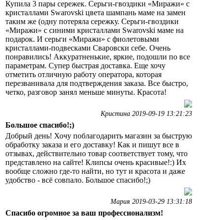
Купила 3 пары сережек. Серьги-гвоздики «Миражи» с
кристаллами Swarovski цвета шампань маме на замен
таким же (одну потеряла сережку. Серьги-гвоздики
«Миражи» с синими кристаллами Swarovski маме на
подарок. И серьги «Миражи» с фиолетовыми
кристаллами-подвесками Сваровски себе. Очень
понравились! Аккуратненькие, яркие, подошли по все
параметрам. Супер быстрая доставка. Еще хочу
отметить отличную работу оператора, которая
перезванивала для подтверждения заказа. Все быстро,
четко, разговор занял меньше минуты. Красота!
Кристина 2019-09-19 13:21:23
Большое спасибо!;)
Добрый день! Хочу поблагодарить магазин за быструю
обработку заказа и его доставку! Как и пишут все в
отзывах, действительно товар соответствует тому, что
представлено на сайте! Клипсы очень красивые!:) Их
вообще сложно где-то найти, но тут и красота и даже
удобство - всё совпало. Большое спасибо!;)
Мария 2019-03-29 13:31:18
Спасибо огромное за ваш профессионализм!