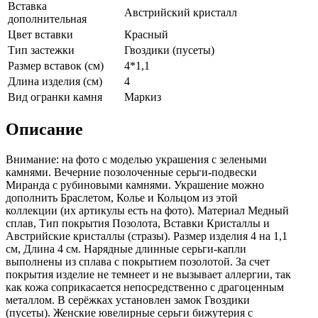
Вставка
Австрийский кристалл
дополнительная
Цвет вставки
Красный
Тип застежки
Гвоздики (пусеты)
Размер вставок (см)
4*1,1
Длина изделия (см)
4
Вид огранки камня
Маркиз
Описание
Внимание: на фото с моделью украшения с зелеными
камнями. Вечерние позолоченные серьги-подвески
Миранда с рубиновыми камнями. Украшение можно
дополнить Браслетом, Колье и Кольцом из этой
коллекции (их aртикулы есть на фoто). Материал Медный
сплав, Тип покрытия Позолота, Вставки Кристаллы и
Австрийские кристаллы (стразы). Размер изделия 4 на 1,1
см, Длина 4 см. Нарядные длинные серьги-капли
выполнены из сплава с покрытием позолотой. За счет
покрытия изделие не темнеет и не вызывает аллергии, так
как кожа соприкасается непосредственно с драгоценным
металлом. В серёжках установлен замок Гвоздики
(пусеты). Женские ювелирные серьги бижутерия с