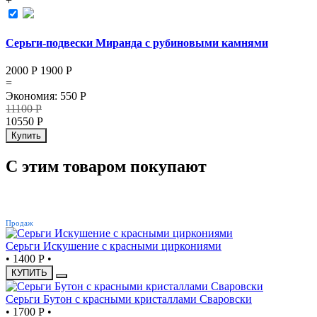
+
Серьги-подвески Миранда с рубиновыми камнями
2000 Р
1900
Р
=
Экономия
:
550
Р
11100
Р
10550
Р
Купить
С этим товаром покупают
ХИТ
Продаж
Серьги Искушение с красными циркониями
•
1400 Р
•
КУПИТЬ
Серьги Бутон с красными кристаллами Сваровски
•
1700 Р
•