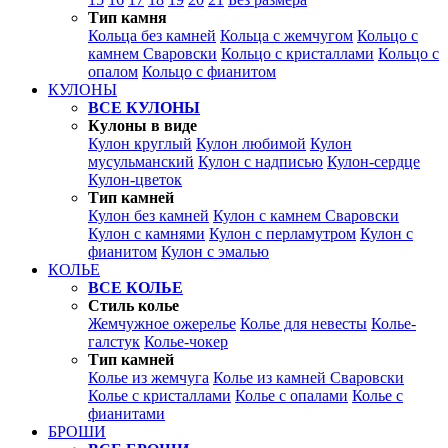
Тип камня
Кольца без камней
Кольца с жемчугом
Кольцо с
камнем Сваровски
Кольцо с кристаллами
Кольцо с
опалом
Кольцо с фианитом
КУЛОНЫ
ВСЕ КУЛОНЫ
Кулоны в виде
Кулон круглый
Кулон любимой
Кулон
мусульманский
Кулон с надписью
Кулон-сердце
Кулон-цветок
Тип камней
Кулон без камней
Кулон с камнем Сваровски
Кулон с камнями
Кулон с перламутром
Кулон с
фианитом
Кулон с эмалью
КОЛЬЕ
ВСЕ КОЛЬЕ
Стиль колье
Жемчужное ожерелье
Колье для невесты
Колье-
галстук
Колье-чокер
Тип камней
Колье из жемчуга
Колье из камней Сваровски
Колье с кристаллами
Колье с опалами
Колье с
фианитами
БРОШИ