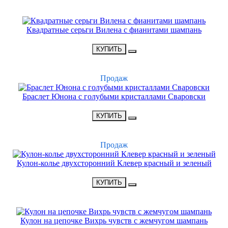
НОВИНКА
Квадратные серьги Вилена с фианитами шампань
•
1800 Р
•
КУПИТЬ
ХИТ
Продаж
Браслет Юнона с голубыми кристаллами Сваровски
•
3900 Р
•
КУПИТЬ
ХИТ
Продаж
Кулон-колье двухсторонний Клевер красный и зеленый
•
2700 Р
•
КУПИТЬ
НОВИНКА
Кулон на цепочке Вихрь чувств с жемчугом шампань