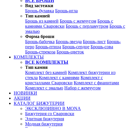
ВСЕ БРОШИ
Вид застежки
Брошь-булавка
Брошь-игла
Тип камней
Брошь из камней
Брошь с жемчугом
Брошь с
камнями Сваровски
Брошь с перламутром
Брошь с
эмалью
Форма броши
Брошь-бабочка
Брошь-звезда
Брошь-лист
Брошь-
перо
Брошь-птица
Брошь-сердце
Брошь-сова
Брошь-стрекоза
Брошь-цветок
КОМПЛЕКТЫ
ВСЕ КОМПЛЕКТЫ
Тип камня
Комплект без камней
Комплект бижутерии из
стекла
Комплект с камнями
Комплект с
кристаллами Сваровски
Комплект с фианитами
Комплект с эмалью
Набор с жемчугом
НОВИНКИ
АКЦИИ
КАТАЛОГ БИЖУТЕРИИ
ЭКСКЛЮЗИВНО В MONA
Бижутерия со Сваровски
Элитная бижутерия
Модная бижутерия