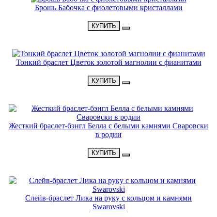
Брошь Бабочка с фиолетовыми кристаллами
•
3300 Р
•
КУПИТЬ
НОВИНКА
Тонкий браслет Цветок золотой магнолии с фианитами
•
2900 Р
•
КУПИТЬ
НОВИНКА
Жесткий браслет-бэнгл Белла с белыми камнями Сваровски
в родии
•
2600 Р
•
КУПИТЬ
НОВИНКА
Слейв-браслет Лика на руку с кольцом и камнями
Swarovski
•
2300 Р
•