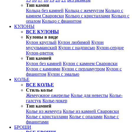
Тип камня
Кольца без камней
Кольца с жемчугом
Кольцо с
камнем Сваровски
Кольцо с кристаллами
Кольцо с
опалом
Кольцо с фианитом
КУЛОНЫ
ВСЕ КУЛОНЫ
Кулоны в виде
Кулон круглый
Кулон любимой
Кулон
мусульманский
Кулон с надписью
Кулон-сердце
Кулон-цветок
Тип камней
Кулон без камней
Кулон с камнем Сваровски
Кулон с камнями
Кулон с перламутром
Кулон с
фианитом
Кулон с эмалью
КОЛЬЕ
ВСЕ КОЛЬЕ
Стиль колье
Жемчужное ожерелье
Колье для невесты
Колье-
галстук
Колье-чокер
Тип камней
Колье из жемчуга
Колье из камней Сваровски
Колье с кристаллами
Колье с опалами
Колье с
фианитами
БРОШИ