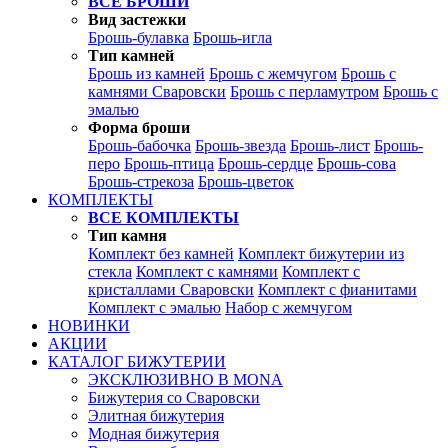
ВСЕ БРОШИ
Вид застежки
Брошь-булавка
Брошь-игла
Тип камней
Брошь из камней
Брошь с жемчугом
Брошь с
камнями Сваровски
Брошь с перламутром
Брошь с
эмалью
Форма броши
Брошь-бабочка
Брошь-звезда
Брошь-лист
Брошь-
перо
Брошь-птица
Брошь-сердце
Брошь-сова
Брошь-стрекоза
Брошь-цветок
КОМПЛЕКТЫ
ВСЕ КОМПЛЕКТЫ
Тип камня
Комплект без камней
Комплект бижутерии из
стекла
Комплект с камнями
Комплект с
кристаллами Сваровски
Комплект с фианитами
Комплект с эмалью
Набор с жемчугом
НОВИНКИ
АКЦИИ
КАТАЛОГ БИЖУТЕРИИ
ЭКСКЛЮЗИВНО В MONA
Бижутерия со Сваровски
Элитная бижутерия
Модная бижутерия