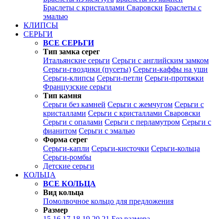
Браслеты с кристаллами Сваровски
Браслеты с
эмалью
КЛИПСЫ
СЕРЬГИ
ВСЕ СЕРЬГИ
Тип замка серег
Итальянские серьги
Серьги с английским замком
Серьги-гвоздики (пусеты)
Серьги-каффы на уши
Серьги-клипсы
Серьги-петли
Серьги-протяжки
Французские серьги
Тип камня
Серьги без камней
Серьги с жемчугом
Серьги с
кристаллами
Серьги с кристаллами Сваровски
Серьги с опалами
Серьги с перламутром
Серьги с
фианитом
Серьги с эмалью
Форма серег
Серьги-капли
Серьги-кисточки
Серьги-кольца
Серьги-ромбы
Детские серьги
КОЛЬЦА
ВСЕ КОЛЬЦА
Вид кольца
Помолвочное кольцо для предложения
Размер
15
16
17
18
19
20
21
Без размера