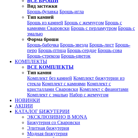
ВСЕ БРОШИ
Вид застежки
Брошь-булавка
Брошь-игла
Тип камней
Брошь из камней
Брошь с жемчугом
Брошь с
камнями Сваровски
Брошь с перламутром
Брошь с
эмалью
Форма броши
Брошь-бабочка
Брошь-звезда
Брошь-лист
Брошь-
перо
Брошь-птица
Брошь-сердце
Брошь-сова
Брошь-стрекоза
Брошь-цветок
КОМПЛЕКТЫ
ВСЕ КОМПЛЕКТЫ
Тип камня
Комплект без камней
Комплект бижутерии из
стекла
Комплект с камнями
Комплект с
кристаллами Сваровски
Комплект с фианитами
Комплект с эмалью
Набор с жемчугом
НОВИНКИ
АКЦИИ
КАТАЛОГ БИЖУТЕРИИ
ЭКСКЛЮЗИВНО В MONA
Бижутерия со Сваровски
Элитная бижутерия
Модная бижутерия