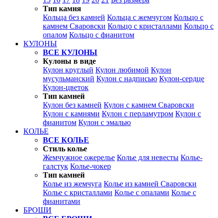
Тип камня
Кольца без камней
Кольца с жемчугом
Кольцо с
камнем Сваровски
Кольцо с кристаллами
Кольцо с
опалом
Кольцо с фианитом
КУЛОНЫ
ВСЕ КУЛОНЫ
Кулоны в виде
Кулон круглый
Кулон любимой
Кулон
мусульманский
Кулон с надписью
Кулон-сердце
Кулон-цветок
Тип камней
Кулон без камней
Кулон с камнем Сваровски
Кулон с камнями
Кулон с перламутром
Кулон с
фианитом
Кулон с эмалью
КОЛЬЕ
ВСЕ КОЛЬЕ
Стиль колье
Жемчужное ожерелье
Колье для невесты
Колье-
галстук
Колье-чокер
Тип камней
Колье из жемчуга
Колье из камней Сваровски
Колье с кристаллами
Колье с опалами
Колье с
фианитами
БРОШИ