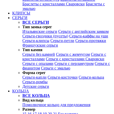
Браслеты с кристаллами Сваровски
Браслеты с
эмалью
КЛИПСЫ
СЕРЬГИ
ВСЕ СЕРЬГИ
Тип замка серег
Итальянские серьги
Серьги с английским замком
Серьги-гвоздики (пусеты)
Серьги-каффы на уши
Серьги-клипсы
Серьги-петли
Серьги-протяжки
Французские серьги
Тип камня
Серьги без камней
Серьги с жемчугом
Серьги с
кристаллами
Серьги с кристаллами Сваровски
Серьги с опалами
Серьги с перламутром
Серьги с
фианитом
Серьги с эмалью
Форма серег
Серьги-капли
Серьги-кисточки
Серьги-кольца
Серьги-ромбы
Детские серьги
КОЛЬЦА
ВСЕ КОЛЬЦА
Вид кольца
Помолвочное кольцо для предложения
Размер
15
16
17
18
19
20
21
Без размера