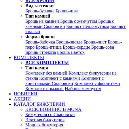
ВСЕ БРОШИ
Вид застежки
Брошь-булавка
Брошь-игла
Тип камней
Брошь из камней
Брошь с жемчугом
Брошь с
камнями Сваровски
Брошь с перламутром
Брошь с
эмалью
Форма броши
Брошь-бабочка
Брошь-звезда
Брошь-лист
Брошь-
перо
Брошь-птица
Брошь-сердце
Брошь-сова
Брошь-стрекоза
Брошь-цветок
КОМПЛЕКТЫ
ВСЕ КОМПЛЕКТЫ
Тип камня
Комплект без камней
Комплект бижутерии из
стекла
Комплект с камнями
Комплект с
кристаллами Сваровски
Комплект с фианитами
Комплект с эмалью
Набор с жемчугом
НОВИНКИ
АКЦИИ
КАТАЛОГ БИЖУТЕРИИ
ЭКСКЛЮЗИВНО В MONA
Бижутерия со Сваровски
Элитная бижутерия
Модная бижутерия