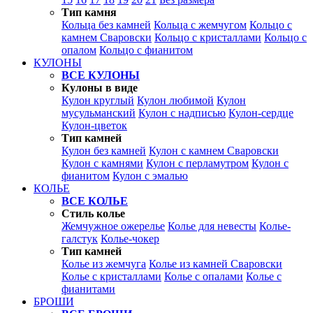
Тип камня
Кольца без камней
Кольца с жемчугом
Кольцо с
камнем Сваровски
Кольцо с кристаллами
Кольцо с
опалом
Кольцо с фианитом
КУЛОНЫ
ВСЕ КУЛОНЫ
Кулоны в виде
Кулон круглый
Кулон любимой
Кулон
мусульманский
Кулон с надписью
Кулон-сердце
Кулон-цветок
Тип камней
Кулон без камней
Кулон с камнем Сваровски
Кулон с камнями
Кулон с перламутром
Кулон с
фианитом
Кулон с эмалью
КОЛЬЕ
ВСЕ КОЛЬЕ
Стиль колье
Жемчужное ожерелье
Колье для невесты
Колье-
галстук
Колье-чокер
Тип камней
Колье из жемчуга
Колье из камней Сваровски
Колье с кристаллами
Колье с опалами
Колье с
фианитами
БРОШИ