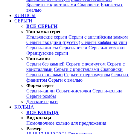
Браслеты с кристаллами Сваровски
Браслеты с
эмалью
КЛИПСЫ
СЕРЬГИ
ВСЕ СЕРЬГИ
Тип замка серег
Итальянские серьги
Серьги с английским замком
Серьги-гвоздики (пусеты)
Серьги-каффы на уши
Серьги-клипсы
Серьги-петли
Серьги-протяжки
Французские серьги
Тип камня
Серьги без камней
Серьги с жемчугом
Серьги с
кристаллами
Серьги с кристаллами Сваровски
Серьги с опалами
Серьги с перламутром
Серьги с
фианитом
Серьги с эмалью
Форма серег
Серьги-капли
Серьги-кисточки
Серьги-кольца
Серьги-ромбы
Детские серьги
КОЛЬЦА
ВСЕ КОЛЬЦА
Вид кольца
Помолвочное кольцо для предложения
Размер
15
16
17
18
19
20
21
Без размера