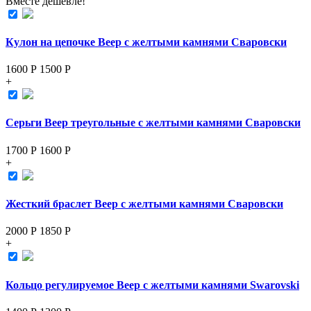
Вместе дешевле!
Кулон на цепочке Веер с желтыми камнями Сваровски
1600 Р
1500
Р
+
Серьги Веер треугольные с желтыми камнями Сваровски
1700 Р
1600
Р
+
Жесткий браслет Веер с желтыми камнями Сваровски
2000 Р
1850
Р
+
Кольцо регулируемое Веер с желтыми камнями Swarovski