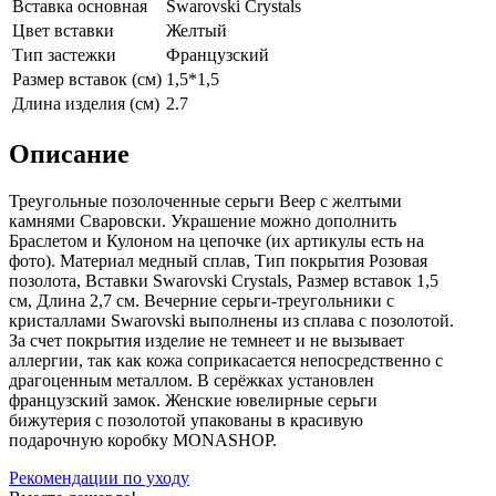
Вставка основная
Swarovski Crystals
Цвет вставки
Желтый
Тип застежки
Французский
Размер вставок (см)
1,5*1,5
Длина изделия (см)
2.7
Описание
Треугольные позолоченные серьги Веер с желтыми
камнями Сваровски. Украшение можно дополнить
Браслетом и Кулоном на цепочке (их aртикулы есть на
фoто). Материал медный сплав, Тип покрытия Розовая
позолота, Вставки Swarovski Crystals, Размер вставок 1,5
см, Длина 2,7 см. Вечерние серьги-треугольники с
кристаллами Swarovski выполнены из сплава с позолотой.
За счет покрытия изделие не темнеет и не вызывает
аллергии, так как кожа соприкасается непосредственно с
драгоценным металлом. В серёжках установлен
французский замок. Женские ювелирные серьги
бижутерия с позолотой упакованы в красивую
подарочную коробку MONASHOP.
Рекомендации по уходу