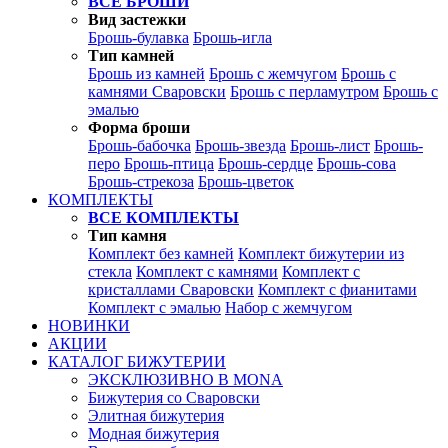
ВСЕ БРОШИ
Вид застежки
Брошь-булавка
Брошь-игла
Тип камней
Брошь из камней
Брошь с жемчугом
Брошь с
камнями Сваровски
Брошь с перламутром
Брошь с
эмалью
Форма броши
Брошь-бабочка
Брошь-звезда
Брошь-лист
Брошь-
перо
Брошь-птица
Брошь-сердце
Брошь-сова
Брошь-стрекоза
Брошь-цветок
КОМПЛЕКТЫ
ВСЕ КОМПЛЕКТЫ
Тип камня
Комплект без камней
Комплект бижутерии из
стекла
Комплект с камнями
Комплект с
кристаллами Сваровски
Комплект с фианитами
Комплект с эмалью
Набор с жемчугом
НОВИНКИ
АКЦИИ
КАТАЛОГ БИЖУТЕРИИ
ЭКСКЛЮЗИВНО В MONA
Бижутерия со Сваровски
Элитная бижутерия
Модная бижутерия