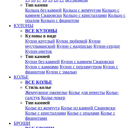
Тип камня
Кольца без камней
Кольца с жемчугом
Кольцо с
камнем Сваровски
Кольцо с кристаллами
Кольцо с
опалом
Кольцо с фианитом
КУЛОНЫ
ВСЕ КУЛОНЫ
Кулоны в виде
Кулон круглый
Кулон любимой
Кулон
мусульманский
Кулон с надписью
Кулон-сердце
Кулон-цветок
Тип камней
Кулон без камней
Кулон с камнем Сваровски
Кулон с камнями
Кулон с перламутром
Кулон с
фианитом
Кулон с эмалью
КОЛЬЕ
ВСЕ КОЛЬЕ
Стиль колье
Жемчужное ожерелье
Колье для невесты
Колье-
галстук
Колье-чокер
Тип камней
Колье из жемчуга
Колье из камней Сваровски
Колье с кристаллами
Колье с опалами
Колье с
фианитами
БРОШИ