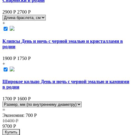
Сваровски в родии
2900 Р
2700
Р
+
Клипсы День и ночь с черной эмалью и кристаллами в
родии
1900 Р
1750
Р
+
Широкое кольцо День и ночь с черной эмалью и камнями
в родии
1700 Р
1600
Р
=
Экономия
:
700
Р
10400
Р
9700
Р
Купить