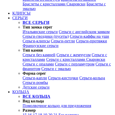
Браслеты с кристаллами Сваровски
Браслеты с
эмалью
КЛИПСЫ
СЕРЬГИ
ВСЕ СЕРЬГИ
Тип замка серег
Итальянские серьги
Серьги с английским замком
Серьги-гвоздики (пусеты)
Серьги-каффы на уши
Серьги-клипсы
Серьги-петли
Серьги-протяжки
Французские серьги
Тип камня
Серьги без камней
Серьги с жемчугом
Серьги с
кристаллами
Серьги с кристаллами Сваровски
Серьги с опалами
Серьги с перламутром
Серьги с
фианитом
Серьги с эмалью
Форма серег
Серьги-капли
Серьги-кисточки
Серьги-кольца
Серьги-ромбы
Детские серьги
КОЛЬЦА
ВСЕ КОЛЬЦА
Вид кольца
Помолвочное кольцо для предложения
Размер
15
16
17
18
19
20
21
Без размера