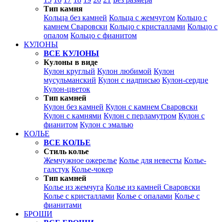
Тип камня
Кольца без камней
Кольца с жемчугом
Кольцо с
камнем Сваровски
Кольцо с кристаллами
Кольцо с
опалом
Кольцо с фианитом
КУЛОНЫ
ВСЕ КУЛОНЫ
Кулоны в виде
Кулон круглый
Кулон любимой
Кулон
мусульманский
Кулон с надписью
Кулон-сердце
Кулон-цветок
Тип камней
Кулон без камней
Кулон с камнем Сваровски
Кулон с камнями
Кулон с перламутром
Кулон с
фианитом
Кулон с эмалью
КОЛЬЕ
ВСЕ КОЛЬЕ
Стиль колье
Жемчужное ожерелье
Колье для невесты
Колье-
галстук
Колье-чокер
Тип камней
Колье из жемчуга
Колье из камней Сваровски
Колье с кристаллами
Колье с опалами
Колье с
фианитами
БРОШИ