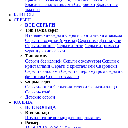
Браслеты с кристаллами Сваровски
Браслеты с
эмалью
КЛИПСЫ
СЕРЬГИ
ВСЕ СЕРЬГИ
Тип замка серег
Итальянские серьги
Серьги с английским замком
Серьги-гвоздики (пусеты)
Серьги-каффы на уши
Серьги-клипсы
Серьги-петли
Серьги-протяжки
Французские серьги
Тип камня
Серьги без камней
Серьги с жемчугом
Серьги с
кристаллами
Серьги с кристаллами Сваровски
Серьги с опалами
Серьги с перламутром
Серьги с
фианитом
Серьги с эмалью
Форма серег
Серьги-капли
Серьги-кисточки
Серьги-кольца
Серьги-ромбы
Детские серьги
КОЛЬЦА
ВСЕ КОЛЬЦА
Вид кольца
Помолвочное кольцо для предложения
Размер
15
16
17
18
19
20
21
Без размера