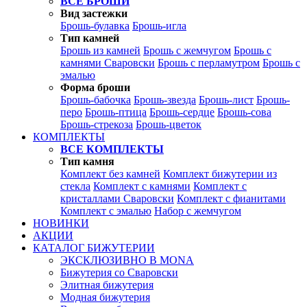
ВСЕ БРОШИ
Вид застежки
Брошь-булавка
Брошь-игла
Тип камней
Брошь из камней
Брошь с жемчугом
Брошь с
камнями Сваровски
Брошь с перламутром
Брошь с
эмалью
Форма броши
Брошь-бабочка
Брошь-звезда
Брошь-лист
Брошь-
перо
Брошь-птица
Брошь-сердце
Брошь-сова
Брошь-стрекоза
Брошь-цветок
КОМПЛЕКТЫ
ВСЕ КОМПЛЕКТЫ
Тип камня
Комплект без камней
Комплект бижутерии из
стекла
Комплект с камнями
Комплект с
кристаллами Сваровски
Комплект с фианитами
Комплект с эмалью
Набор с жемчугом
НОВИНКИ
АКЦИИ
КАТАЛОГ БИЖУТЕРИИ
ЭКСКЛЮЗИВНО В MONA
Бижутерия со Сваровски
Элитная бижутерия
Модная бижутерия