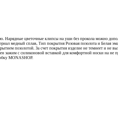
. Нарядные цветочные клипсы на уши без прокола можно дополн
ериал медный сплав, Тип покрытия Розовая позолота и Белая эма
тием позолотой. За счет покрытия изделие не темнеет и не выз
лен зажим с силиконовой вставкой для комфортной носки на не
оробку MONASHOP.