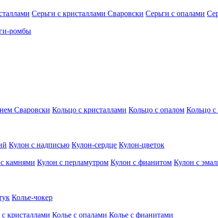
исталлами
Серьги с кристаллами Сваровски
Серьги с опалами
Се
ги-ромбы
мнем Сваровски
Кольцо с кристаллами
Кольцо с опалом
Кольцо с
ий
Кулон с надписью
Кулон-сердце
Кулон-цветок
 с камнями
Кулон с перламутром
Кулон с фианитом
Кулон с эма
тук
Колье-чокер
 с кристаллами
Колье с опалами
Колье с фианитами