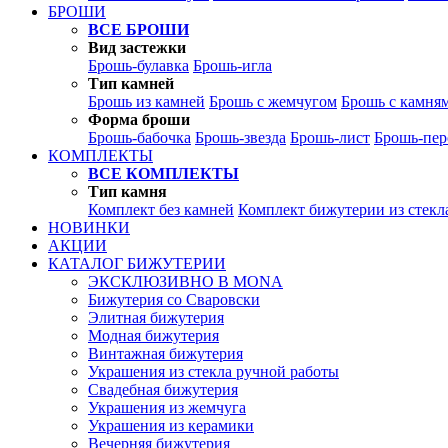
БРОШИ
ВСЕ БРОШИ
Вид застежки
Брошь-булавка
Брошь-игла
Тип камней
Брошь из камней
Брошь с жемчугом
Брошь с камня
Форма броши
Брошь-бабочка
Брошь-звезда
Брошь-лист
Брошь-пер
КОМПЛЕКТЫ
ВСЕ КОМПЛЕКТЫ
Тип камня
Комплект без камней
Комплект бижутерии из стекл
НОВИНКИ
АКЦИИ
КАТАЛОГ БИЖУТЕРИИ
ЭКСКЛЮЗИВНО В MONA
Бижутерия со Сваровски
Элитная бижутерия
Модная бижутерия
Винтажная бижутерия
Украшения из стекла ручной работы
Свадебная бижутерия
Украшения из жемчуга
Украшения из керамики
Вечерняя бижутерия