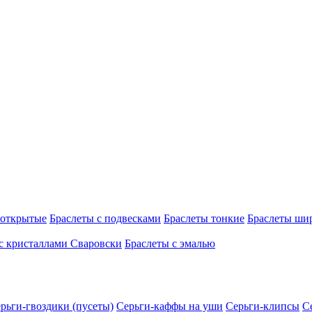
 открытые
Браслеты с подвесками
Браслеты тонкие
Браслеты ши
с кристаллами Сваровски
Браслеты с эмалью
рьги-гвоздики (пусеты)
Серьги-каффы на уши
Серьги-клипсы
С