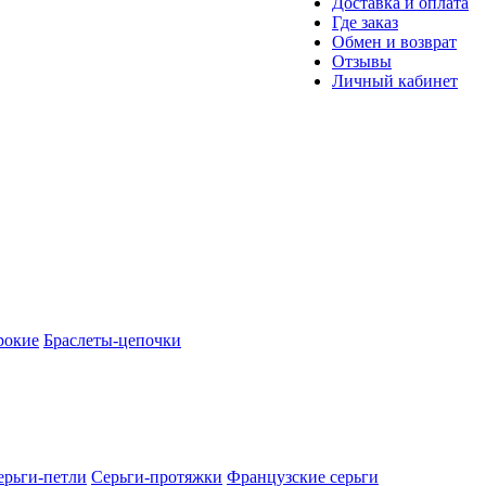
Доставка и оплата
Где заказ
Обмен и возврат
Отзывы
Личный кабинет
рокие
Браслеты-цепочки
ерьги-петли
Серьги-протяжки
Французские серьги