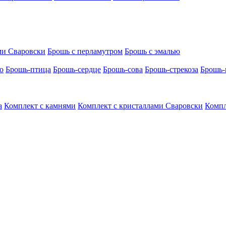
ми Сваровски
Брошь с перламутром
Брошь с эмалью
о
Брошь-птица
Брошь-сердце
Брошь-сова
Брошь-стрекоза
Брошь-
а
Комплект с камнями
Комплект с кристаллами Сваровски
Компл