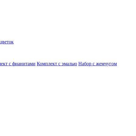
цветок
ект с фианитами
Комплект с эмалью
Набор с жемчугом