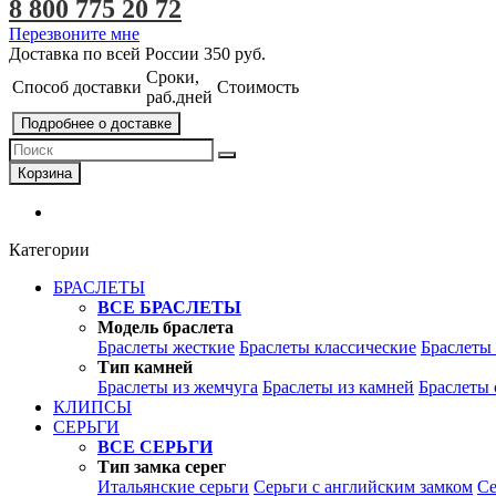
8 800 775 20 72
Перезвоните мне
Доставка по всей России
350 руб.
Сроки,
Способ доставки
Стоимость
раб.дней
Подробнее о доставке
Корзина
Категории
БРАСЛЕТЫ
ВСЕ БРАСЛЕТЫ
Модель браслета
Браслеты жесткие
Браслеты классические
Браслеты
Тип камней
Браслеты из жемчуга
Браслеты из камней
Браслеты 
КЛИПСЫ
СЕРЬГИ
ВСЕ СЕРЬГИ
Тип замка серег
Итальянские серьги
Серьги с английским замком
Се