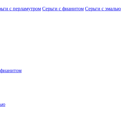
рьги с перламутром
Серьги с фианитом
Серьги с эмалью
 фианитом
лью