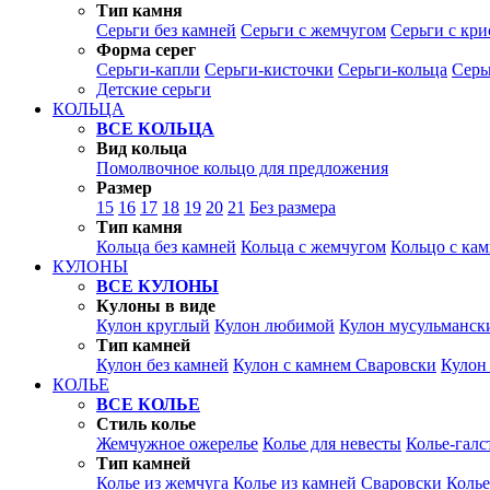
Тип камня
Серьги без камней
Серьги с жемчугом
Серьги с кр
Форма серег
Серьги-капли
Серьги-кисточки
Серьги-кольца
Серь
Детские серьги
КОЛЬЦА
ВСЕ КОЛЬЦА
Вид кольца
Помолвочное кольцо для предложения
Размер
15
16
17
18
19
20
21
Без размера
Тип камня
Кольца без камней
Кольца с жемчугом
Кольцо с ка
КУЛОНЫ
ВСЕ КУЛОНЫ
Кулоны в виде
Кулон круглый
Кулон любимой
Кулон мусульманск
Тип камней
Кулон без камней
Кулон с камнем Сваровски
Кулон
КОЛЬЕ
ВСЕ КОЛЬЕ
Стиль колье
Жемчужное ожерелье
Колье для невесты
Колье-галс
Тип камней
Колье из жемчуга
Колье из камней Сваровски
Колье