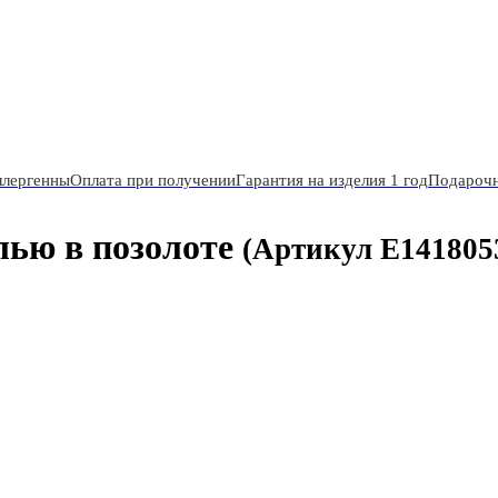
ллергенны
Оплата при получении
Гарантия на изделия 1 год
Подарочн
ью в позолоте
(Артикул E141805