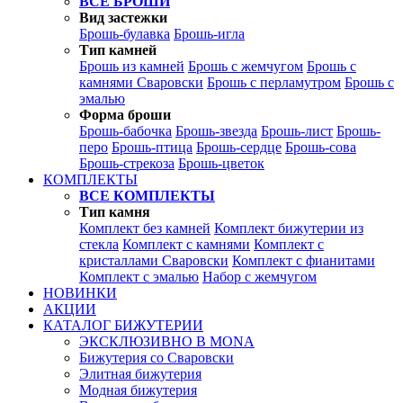
ВСЕ БРОШИ
Вид застежки
Брошь-булавка
Брошь-игла
Тип камней
Брошь из камней
Брошь с жемчугом
Брошь с
камнями Сваровски
Брошь с перламутром
Брошь с
эмалью
Форма броши
Брошь-бабочка
Брошь-звезда
Брошь-лист
Брошь-
перо
Брошь-птица
Брошь-сердце
Брошь-сова
Брошь-стрекоза
Брошь-цветок
КОМПЛЕКТЫ
ВСЕ КОМПЛЕКТЫ
Тип камня
Комплект без камней
Комплект бижутерии из
стекла
Комплект с камнями
Комплект с
кристаллами Сваровски
Комплект с фианитами
Комплект с эмалью
Набор с жемчугом
НОВИНКИ
АКЦИИ
КАТАЛОГ БИЖУТЕРИИ
ЭКСКЛЮЗИВНО В MONA
Бижутерия со Сваровски
Элитная бижутерия
Модная бижутерия