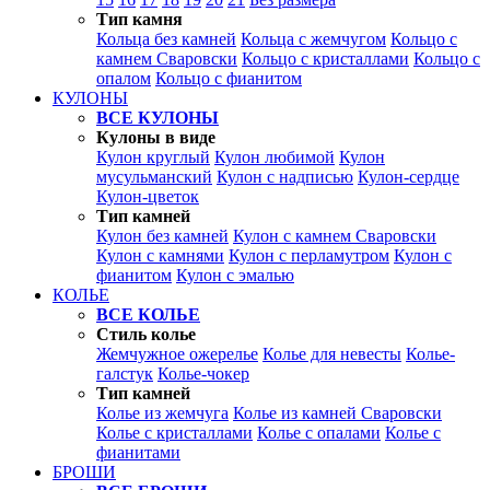
Тип камня
Кольца без камней
Кольца с жемчугом
Кольцо с
камнем Сваровски
Кольцо с кристаллами
Кольцо с
опалом
Кольцо с фианитом
КУЛОНЫ
ВСЕ КУЛОНЫ
Кулоны в виде
Кулон круглый
Кулон любимой
Кулон
мусульманский
Кулон с надписью
Кулон-сердце
Кулон-цветок
Тип камней
Кулон без камней
Кулон с камнем Сваровски
Кулон с камнями
Кулон с перламутром
Кулон с
фианитом
Кулон с эмалью
КОЛЬЕ
ВСЕ КОЛЬЕ
Стиль колье
Жемчужное ожерелье
Колье для невесты
Колье-
галстук
Колье-чокер
Тип камней
Колье из жемчуга
Колье из камней Сваровски
Колье с кристаллами
Колье с опалами
Колье с
фианитами
БРОШИ