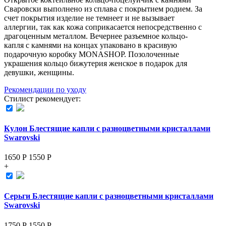
Сваровски выполнено из сплава с покрытием родием. За
счет покрытия изделие не темнеет и не вызывает
аллергии, так как кожа соприкасается непосредственно с
драгоценным металлом. Вечернее разъемное кольцо-
капля с камнями на концах упаковано в красивую
подарочную коробку MONASHOP. Позолоченные
украшения кольцо бижутерия женское в подарок для
девушки, женщины.
Рекомендации по уходу
Стилист рекомендует:
Кулон Блестящие капли с разноцветными кристаллами
Swarovski
1650 Р
1550
Р
+
Серьги Блестящие капли с разноцветными кристаллами
Swarovski
1750 Р
1550
Р