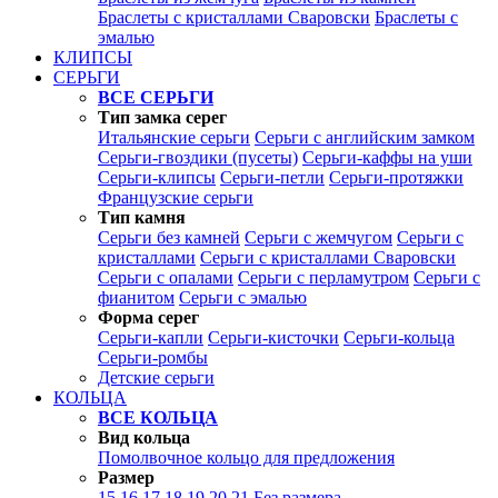
Браслеты с кристаллами Сваровски
Браслеты с
эмалью
КЛИПСЫ
СЕРЬГИ
ВСЕ СЕРЬГИ
Тип замка серег
Итальянские серьги
Серьги с английским замком
Серьги-гвоздики (пусеты)
Серьги-каффы на уши
Серьги-клипсы
Серьги-петли
Серьги-протяжки
Французские серьги
Тип камня
Серьги без камней
Серьги с жемчугом
Серьги с
кристаллами
Серьги с кристаллами Сваровски
Серьги с опалами
Серьги с перламутром
Серьги с
фианитом
Серьги с эмалью
Форма серег
Серьги-капли
Серьги-кисточки
Серьги-кольца
Серьги-ромбы
Детские серьги
КОЛЬЦА
ВСЕ КОЛЬЦА
Вид кольца
Помолвочное кольцо для предложения
Размер
15
16
17
18
19
20
21
Без размера