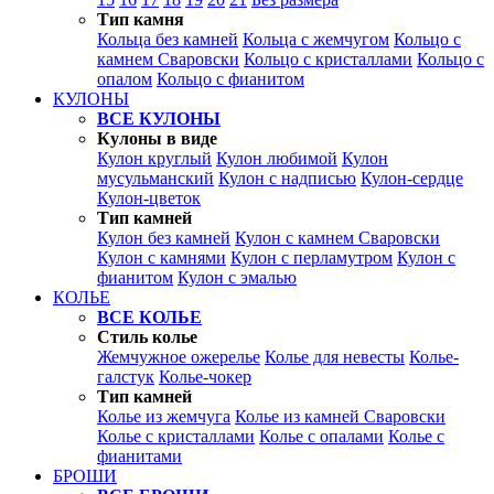
Тип камня
Кольца без камней
Кольца с жемчугом
Кольцо с
камнем Сваровски
Кольцо с кристаллами
Кольцо с
опалом
Кольцо с фианитом
КУЛОНЫ
ВСЕ КУЛОНЫ
Кулоны в виде
Кулон круглый
Кулон любимой
Кулон
мусульманский
Кулон с надписью
Кулон-сердце
Кулон-цветок
Тип камней
Кулон без камней
Кулон с камнем Сваровски
Кулон с камнями
Кулон с перламутром
Кулон с
фианитом
Кулон с эмалью
КОЛЬЕ
ВСЕ КОЛЬЕ
Стиль колье
Жемчужное ожерелье
Колье для невесты
Колье-
галстук
Колье-чокер
Тип камней
Колье из жемчуга
Колье из камней Сваровски
Колье с кристаллами
Колье с опалами
Колье с
фианитами
БРОШИ