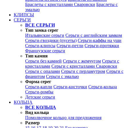
Браслеты с кристаллами Сваровски
Браслеты с
эмалью
КЛИПСЫ
СЕРЬГИ
ВСЕ СЕРЬГИ
Тип замка серег
Итальянские серьги
Серьги с английским замком
Серьги-гвоздики (пусеты)
Серьги-каффы на уши
Серьги-клипсы
Серьги-петли
Серьги-протяжки
Французские серьги
Тип камня
Серьги без камней
Серьги с жемчугом
Серьги с
кристаллами
Серьги с кристаллами Сваровски
Серьги с опалами
Серьги с перламутром
Серьги с
фианитом
Серьги с эмалью
Форма серег
Серьги-капли
Серьги-кисточки
Серьги-кольца
Серьги-ромбы
Детские серьги
КОЛЬЦА
ВСЕ КОЛЬЦА
Вид кольца
Помолвочное кольцо для предложения
Размер
15
16
17
18
19
20
21
Без размера