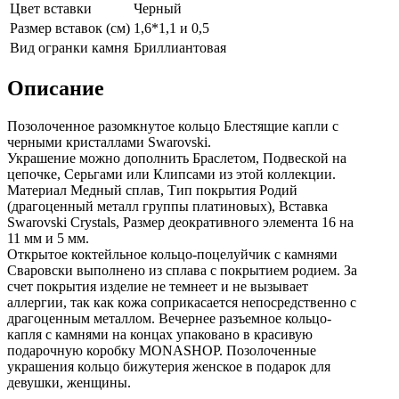
Цвет вставки
Черный
Размер вставок (см)
1,6*1,1 и 0,5
Вид огранки камня
Бриллиантовая
Описание
Позолоченное разомкнутое кольцо Блестящие капли с
черными кристаллами Swarovski.
Украшение можно дополнить Браслетом, Подвеской на
цепочке, Серьгами или Клипсами из этой коллекции.
Материал Медный сплав, Тип покрытия Родий
(драгоценный металл группы платиновых), Вставка
Swarovski Crystals, Размер деокративного элемента 16 на
11 мм и 5 мм.
Открытое коктейльное кольцо-поцелуйчик с камнями
Сваровски выполнено из сплава с покрытием родием. За
счет покрытия изделие не темнеет и не вызывает
аллергии, так как кожа соприкасается непосредственно с
драгоценным металлом. Вечернее разъемное кольцо-
капля с камнями на концах упаковано в красивую
подарочную коробку MONASHOP. Позолоченные
украшения кольцо бижутерия женское в подарок для
девушки, женщины.