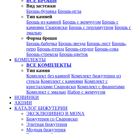
ВСЕ БРОШИ
Вид застежки
Брошь-булавка
Брошь-игла
Тип камней
Брошь из камней
Брошь с жемчугом
Брошь с
камнями Сваровски
Брошь с перламутром
Брошь с
эмалью
Форма броши
Брошь-бабочка
Брошь-звезда
Брошь-лист
Брошь-
перо
Брошь-птица
Брошь-сердце
Брошь-сова
Брошь-стрекоза
Брошь-цветок
КОМПЛЕКТЫ
ВСЕ КОМПЛЕКТЫ
Тип камня
Комплект без камней
Комплект бижутерии из
стекла
Комплект с камнями
Комплект с
кристаллами Сваровски
Комплект с фианитами
Комплект с эмалью
Набор с жемчугом
НОВИНКИ
АКЦИИ
КАТАЛОГ БИЖУТЕРИИ
ЭКСКЛЮЗИВНО В MONA
Бижутерия со Сваровски
Элитная бижутерия
Модная бижутерия