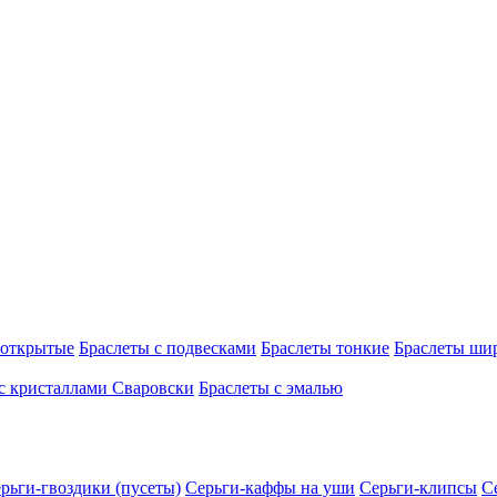
 открытые
Браслеты с подвесками
Браслеты тонкие
Браслеты ши
с кристаллами Сваровски
Браслеты с эмалью
рьги-гвоздики (пусеты)
Серьги-каффы на уши
Серьги-клипсы
С