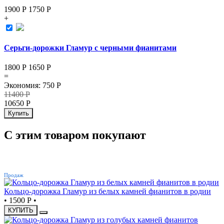
1900 Р
1750
Р
+
Серьги-дорожки Гламур с черными фианитами
1800 Р
1650
Р
=
Экономия
:
750
Р
11400
Р
10650
Р
Купить
С этим товаром покупают
ХИТ
Продаж
Кольцо-дорожка Гламур из белых камней фианитов в родии
•
1500 Р
•
КУПИТЬ