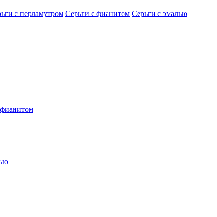
рьги с перламутром
Серьги с фианитом
Серьги с эмалью
 фианитом
лью