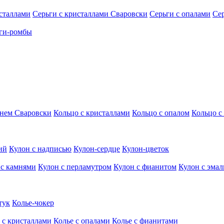
исталлами
Серьги с кристаллами Сваровски
Серьги с опалами
Се
ги-ромбы
мнем Сваровски
Кольцо с кристаллами
Кольцо с опалом
Кольцо с
ий
Кулон с надписью
Кулон-сердце
Кулон-цветок
 с камнями
Кулон с перламутром
Кулон с фианитом
Кулон с эма
тук
Колье-чокер
 с кристаллами
Колье с опалами
Колье с фианитами