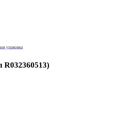
ая упаковка
л R032360513)