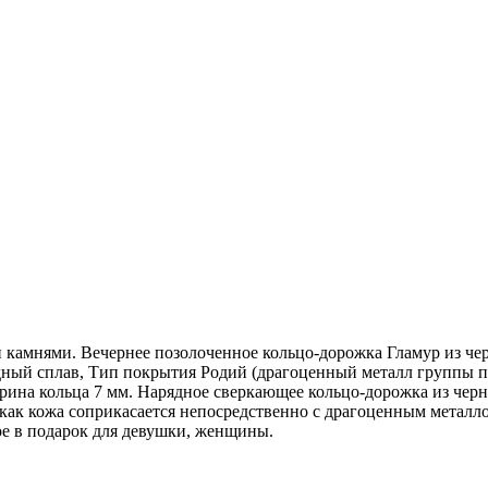
 камнями. Вечернее позолоченное кольцо-дорожка Гламур из ч
едный сплав, Тип покрытия Родий (драгоценный металл группы 
ирина кольца 7 мм. Нарядное сверкающее кольцо-дорожка из чер
к как кожа соприкасается непосредственно с драгоценным метал
 в подарок для девушки, женщины.