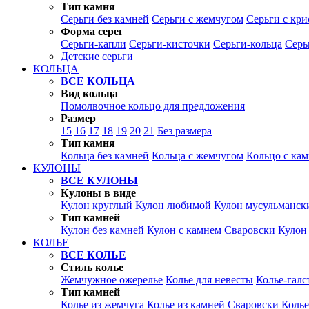
Тип камня
Серьги без камней
Серьги с жемчугом
Серьги с кр
Форма серег
Серьги-капли
Серьги-кисточки
Серьги-кольца
Серь
Детские серьги
КОЛЬЦА
ВСЕ КОЛЬЦА
Вид кольца
Помолвочное кольцо для предложения
Размер
15
16
17
18
19
20
21
Без размера
Тип камня
Кольца без камней
Кольца с жемчугом
Кольцо с ка
КУЛОНЫ
ВСЕ КУЛОНЫ
Кулоны в виде
Кулон круглый
Кулон любимой
Кулон мусульманск
Тип камней
Кулон без камней
Кулон с камнем Сваровски
Кулон
КОЛЬЕ
ВСЕ КОЛЬЕ
Стиль колье
Жемчужное ожерелье
Колье для невесты
Колье-галс
Тип камней
Колье из жемчуга
Колье из камней Сваровски
Колье