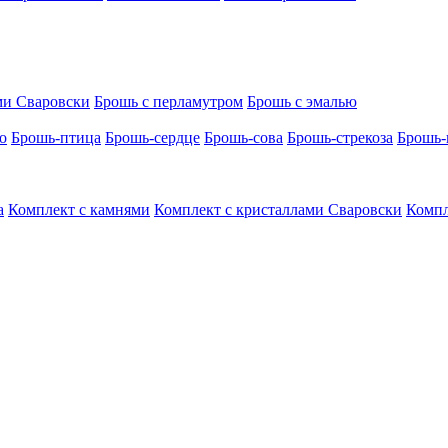
ми Сваровски
Брошь с перламутром
Брошь с эмалью
о
Брошь-птица
Брошь-сердце
Брошь-сова
Брошь-стрекоза
Брошь-
а
Комплект с камнями
Комплект с кристаллами Сваровски
Компл