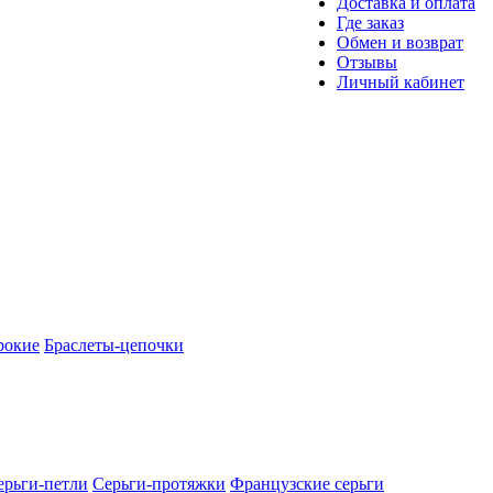
Доставка и оплата
Где заказ
Обмен и возврат
Отзывы
Личный кабинет
рокие
Браслеты-цепочки
ерьги-петли
Серьги-протяжки
Французские серьги