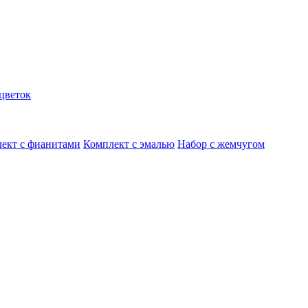
цветок
ект с фианитами
Комплект с эмалью
Набор с жемчугом