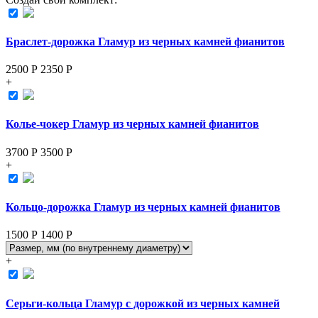
Браслет-дорожка Гламур из черных камней фианитов
2500 Р
2350
Р
+
Колье-чокер Гламур из черных камней фианитов
3700 Р
3500
Р
+
Кольцо-дорожка Гламур из черных камней фианитов
1500 Р
1400
Р
+
Серьги-кольца Гламур с дорожкой из черных камней