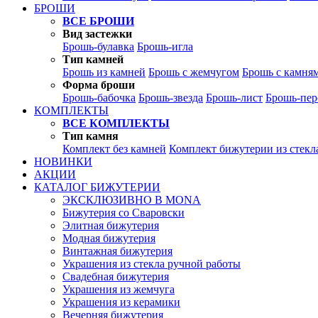
БРОШИ
ВСЕ БРОШИ
Вид застежки
Брошь-булавка
Брошь-игла
Тип камней
Брошь из камней
Брошь с жемчугом
Брошь с камня
Форма броши
Брошь-бабочка
Брошь-звезда
Брошь-лист
Брошь-пер
КОМПЛЕКТЫ
ВСЕ КОМПЛЕКТЫ
Тип камня
Комплект без камней
Комплект бижутерии из стекл
НОВИНКИ
АКЦИИ
КАТАЛОГ БИЖУТЕРИИ
ЭКСКЛЮЗИВНО В MONA
Бижутерия со Сваровски
Элитная бижутерия
Модная бижутерия
Винтажная бижутерия
Украшения из стекла ручной работы
Свадебная бижутерия
Украшения из жемчуга
Украшения из керамики
Вечерняя бижутерия