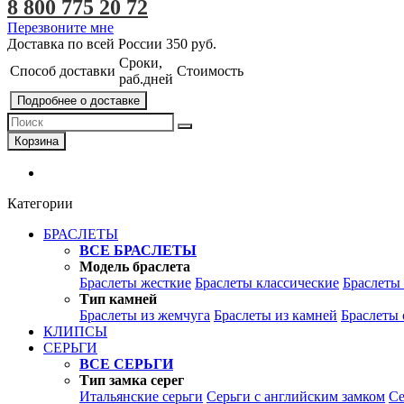
8 800 775 20 72
Перезвоните мне
Доставка по всей России
350 руб.
Сроки,
Способ доставки
Стоимость
раб.дней
Подробнее о доставке
Корзина
Категории
БРАСЛЕТЫ
ВСЕ БРАСЛЕТЫ
Модель браслета
Браслеты жесткие
Браслеты классические
Браслеты
Тип камней
Браслеты из жемчуга
Браслеты из камней
Браслеты 
КЛИПСЫ
СЕРЬГИ
ВСЕ СЕРЬГИ
Тип замка серег
Итальянские серьги
Серьги с английским замком
Се