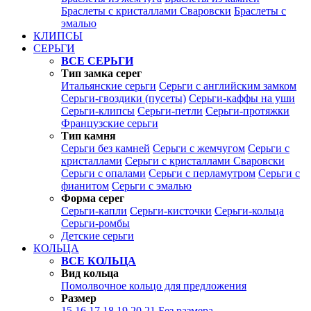
Браслеты с кристаллами Сваровски
Браслеты с
эмалью
КЛИПСЫ
СЕРЬГИ
ВСЕ СЕРЬГИ
Тип замка серег
Итальянские серьги
Серьги с английским замком
Серьги-гвоздики (пусеты)
Серьги-каффы на уши
Серьги-клипсы
Серьги-петли
Серьги-протяжки
Французские серьги
Тип камня
Серьги без камней
Серьги с жемчугом
Серьги с
кристаллами
Серьги с кристаллами Сваровски
Серьги с опалами
Серьги с перламутром
Серьги с
фианитом
Серьги с эмалью
Форма серег
Серьги-капли
Серьги-кисточки
Серьги-кольца
Серьги-ромбы
Детские серьги
КОЛЬЦА
ВСЕ КОЛЬЦА
Вид кольца
Помолвочное кольцо для предложения
Размер
15
16
17
18
19
20
21
Без размера