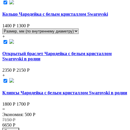
Кольцо Чародейка с белым кристаллом Swarovski
1400 Р
1300
Р
+
Открытый браслет Чародейка с белым кристаллом
Swarovski в родии
2350 Р
2150
Р
+
Клипсы Чародейка с белым кристаллом Swarovski в родии
1800 Р
1700
Р
=
Экономия
:
500
Р
7150
Р
6650
Р