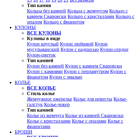
Тип камня
Кольца без камней
Кольца с жемчугом
Кольцо с
камнем Сваровски
Кольцо с кристаллами
Кольцо с
опалом
Кольцо с фианитом
КУЛОНЫ
ВСЕ КУЛОНЫ
Кулоны в виде
Кулон круглый
Кулон любимой
Кулон
мусульманский
Кулон с надписью
Кулон-сердце
Кулон-цветок
Тип камней
Кулон без камней
Кулон с камнем Сваровски
Кулон с камнями
Кулон с перламутром
Кулон с
фианитом
Кулон с эмалью
КОЛЬЕ
ВСЕ КОЛЬЕ
Стиль колье
Жемчужное ожерелье
Колье для невесты
Колье-
галстук
Колье-чокер
Тип камней
Колье из жемчуга
Колье из камней Сваровски
Колье с кристаллами
Колье с опалами
Колье с
фианитами
БРОШИ