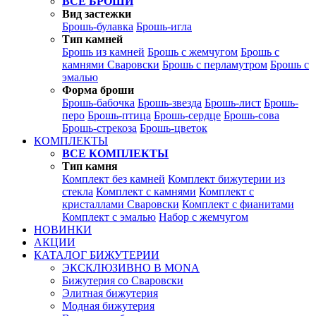
ВСЕ БРОШИ
Вид застежки
Брошь-булавка
Брошь-игла
Тип камней
Брошь из камней
Брошь с жемчугом
Брошь с
камнями Сваровски
Брошь с перламутром
Брошь с
эмалью
Форма броши
Брошь-бабочка
Брошь-звезда
Брошь-лист
Брошь-
перо
Брошь-птица
Брошь-сердце
Брошь-сова
Брошь-стрекоза
Брошь-цветок
КОМПЛЕКТЫ
ВСЕ КОМПЛЕКТЫ
Тип камня
Комплект без камней
Комплект бижутерии из
стекла
Комплект с камнями
Комплект с
кристаллами Сваровски
Комплект с фианитами
Комплект с эмалью
Набор с жемчугом
НОВИНКИ
АКЦИИ
КАТАЛОГ БИЖУТЕРИИ
ЭКСКЛЮЗИВНО В MONA
Бижутерия со Сваровски
Элитная бижутерия
Модная бижутерия