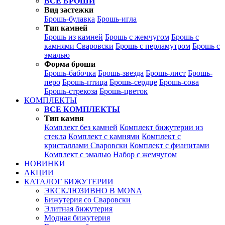
ВСЕ БРОШИ
Вид застежки
Брошь-булавка
Брошь-игла
Тип камней
Брошь из камней
Брошь с жемчугом
Брошь с
камнями Сваровски
Брошь с перламутром
Брошь с
эмалью
Форма броши
Брошь-бабочка
Брошь-звезда
Брошь-лист
Брошь-
перо
Брошь-птица
Брошь-сердце
Брошь-сова
Брошь-стрекоза
Брошь-цветок
КОМПЛЕКТЫ
ВСЕ КОМПЛЕКТЫ
Тип камня
Комплект без камней
Комплект бижутерии из
стекла
Комплект с камнями
Комплект с
кристаллами Сваровски
Комплект с фианитами
Комплект с эмалью
Набор с жемчугом
НОВИНКИ
АКЦИИ
КАТАЛОГ БИЖУТЕРИИ
ЭКСКЛЮЗИВНО В MONA
Бижутерия со Сваровски
Элитная бижутерия
Модная бижутерия