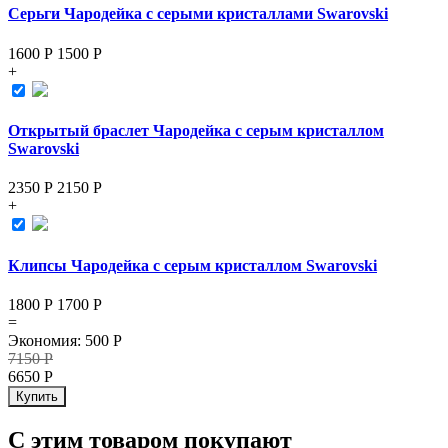
Серьги Чародейка с серыми кристаллами Swarovski
1600 Р
1500
Р
+
Открытый браслет Чародейка с серым кристаллом
Swarovski
2350 Р
2150
Р
+
Клипсы Чародейка с серым кристаллом Swarovski
1800 Р
1700
Р
=
Экономия
:
500
Р
7150
Р
6650
Р
Купить
С этим товаром покупают