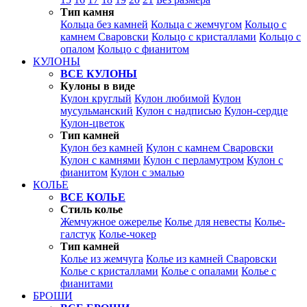
Тип камня
Кольца без камней
Кольца с жемчугом
Кольцо с
камнем Сваровски
Кольцо с кристаллами
Кольцо с
опалом
Кольцо с фианитом
КУЛОНЫ
ВСЕ КУЛОНЫ
Кулоны в виде
Кулон круглый
Кулон любимой
Кулон
мусульманский
Кулон с надписью
Кулон-сердце
Кулон-цветок
Тип камней
Кулон без камней
Кулон с камнем Сваровски
Кулон с камнями
Кулон с перламутром
Кулон с
фианитом
Кулон с эмалью
КОЛЬЕ
ВСЕ КОЛЬЕ
Стиль колье
Жемчужное ожерелье
Колье для невесты
Колье-
галстук
Колье-чокер
Тип камней
Колье из жемчуга
Колье из камней Сваровски
Колье с кристаллами
Колье с опалами
Колье с
фианитами
БРОШИ