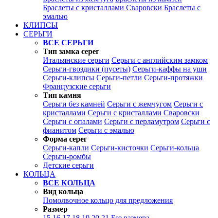
Браслеты с кристаллами Сваровски
Браслеты с
эмалью
КЛИПСЫ
СЕРЬГИ
ВСЕ СЕРЬГИ
Тип замка серег
Итальянские серьги
Серьги с английским замком
Серьги-гвоздики (пусеты)
Серьги-каффы на уши
Серьги-клипсы
Серьги-петли
Серьги-протяжки
Французские серьги
Тип камня
Серьги без камней
Серьги с жемчугом
Серьги с
кристаллами
Серьги с кристаллами Сваровски
Серьги с опалами
Серьги с перламутром
Серьги с
фианитом
Серьги с эмалью
Форма серег
Серьги-капли
Серьги-кисточки
Серьги-кольца
Серьги-ромбы
Детские серьги
КОЛЬЦА
ВСЕ КОЛЬЦА
Вид кольца
Помолвочное кольцо для предложения
Размер
15
16
17
18
19
20
21
Без размера