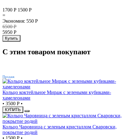
1700 Р
1500
Р
=
Экономия
:
550
Р
6500
Р
5950
Р
Купить
С этим товаром покупают
ХИТ
Продаж
Кольцо коктейльное Мираж с зелеными кубиками-
хамелеонами
•
3500 Р
•
КУПИТЬ
Кольцо Чаровница с зеленым кристаллом Сваровски,
покрытие родий
•
1500 Р
•