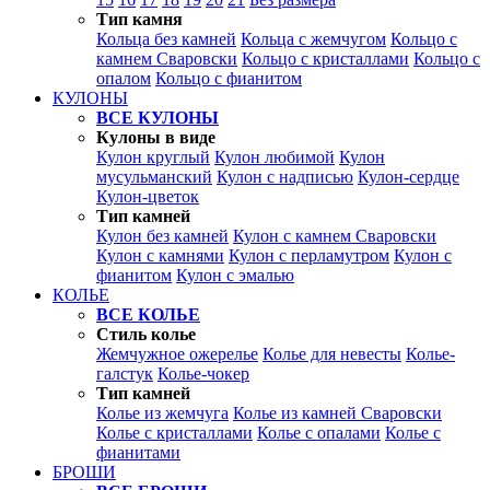
Тип камня
Кольца без камней
Кольца с жемчугом
Кольцо с
камнем Сваровски
Кольцо с кристаллами
Кольцо с
опалом
Кольцо с фианитом
КУЛОНЫ
ВСЕ КУЛОНЫ
Кулоны в виде
Кулон круглый
Кулон любимой
Кулон
мусульманский
Кулон с надписью
Кулон-сердце
Кулон-цветок
Тип камней
Кулон без камней
Кулон с камнем Сваровски
Кулон с камнями
Кулон с перламутром
Кулон с
фианитом
Кулон с эмалью
КОЛЬЕ
ВСЕ КОЛЬЕ
Стиль колье
Жемчужное ожерелье
Колье для невесты
Колье-
галстук
Колье-чокер
Тип камней
Колье из жемчуга
Колье из камней Сваровски
Колье с кристаллами
Колье с опалами
Колье с
фианитами
БРОШИ