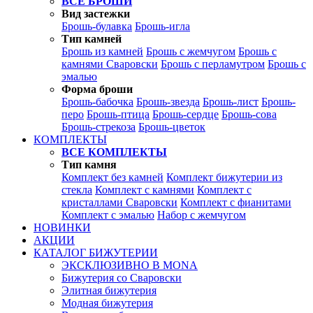
ВСЕ БРОШИ
Вид застежки
Брошь-булавка
Брошь-игла
Тип камней
Брошь из камней
Брошь с жемчугом
Брошь с
камнями Сваровски
Брошь с перламутром
Брошь с
эмалью
Форма броши
Брошь-бабочка
Брошь-звезда
Брошь-лист
Брошь-
перо
Брошь-птица
Брошь-сердце
Брошь-сова
Брошь-стрекоза
Брошь-цветок
КОМПЛЕКТЫ
ВСЕ КОМПЛЕКТЫ
Тип камня
Комплект без камней
Комплект бижутерии из
стекла
Комплект с камнями
Комплект с
кристаллами Сваровски
Комплект с фианитами
Комплект с эмалью
Набор с жемчугом
НОВИНКИ
АКЦИИ
КАТАЛОГ БИЖУТЕРИИ
ЭКСКЛЮЗИВНО В MONA
Бижутерия со Сваровски
Элитная бижутерия
Модная бижутерия