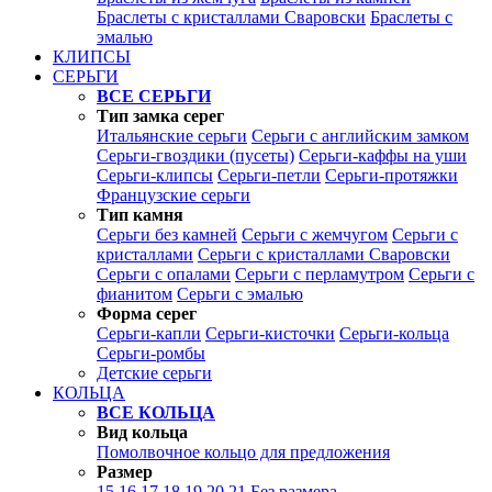
Браслеты с кристаллами Сваровски
Браслеты с
эмалью
КЛИПСЫ
СЕРЬГИ
ВСЕ СЕРЬГИ
Тип замка серег
Итальянские серьги
Серьги с английским замком
Серьги-гвоздики (пусеты)
Серьги-каффы на уши
Серьги-клипсы
Серьги-петли
Серьги-протяжки
Французские серьги
Тип камня
Серьги без камней
Серьги с жемчугом
Серьги с
кристаллами
Серьги с кристаллами Сваровски
Серьги с опалами
Серьги с перламутром
Серьги с
фианитом
Серьги с эмалью
Форма серег
Серьги-капли
Серьги-кисточки
Серьги-кольца
Серьги-ромбы
Детские серьги
КОЛЬЦА
ВСЕ КОЛЬЦА
Вид кольца
Помолвочное кольцо для предложения
Размер
15
16
17
18
19
20
21
Без размера