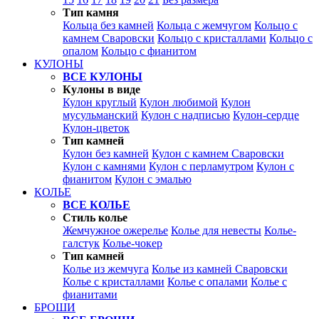
Тип камня
Кольца без камней
Кольца с жемчугом
Кольцо с
камнем Сваровски
Кольцо с кристаллами
Кольцо с
опалом
Кольцо с фианитом
КУЛОНЫ
ВСЕ КУЛОНЫ
Кулоны в виде
Кулон круглый
Кулон любимой
Кулон
мусульманский
Кулон с надписью
Кулон-сердце
Кулон-цветок
Тип камней
Кулон без камней
Кулон с камнем Сваровски
Кулон с камнями
Кулон с перламутром
Кулон с
фианитом
Кулон с эмалью
КОЛЬЕ
ВСЕ КОЛЬЕ
Стиль колье
Жемчужное ожерелье
Колье для невесты
Колье-
галстук
Колье-чокер
Тип камней
Колье из жемчуга
Колье из камней Сваровски
Колье с кристаллами
Колье с опалами
Колье с
фианитами
БРОШИ