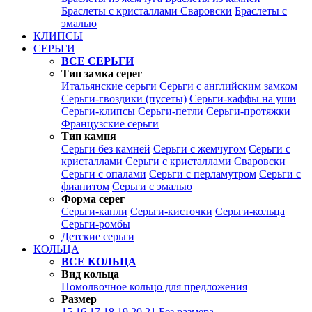
Браслеты с кристаллами Сваровски
Браслеты с
эмалью
КЛИПСЫ
СЕРЬГИ
ВСЕ СЕРЬГИ
Тип замка серег
Итальянские серьги
Серьги с английским замком
Серьги-гвоздики (пусеты)
Серьги-каффы на уши
Серьги-клипсы
Серьги-петли
Серьги-протяжки
Французские серьги
Тип камня
Серьги без камней
Серьги с жемчугом
Серьги с
кристаллами
Серьги с кристаллами Сваровски
Серьги с опалами
Серьги с перламутром
Серьги с
фианитом
Серьги с эмалью
Форма серег
Серьги-капли
Серьги-кисточки
Серьги-кольца
Серьги-ромбы
Детские серьги
КОЛЬЦА
ВСЕ КОЛЬЦА
Вид кольца
Помолвочное кольцо для предложения
Размер
15
16
17
18
19
20
21
Без размера