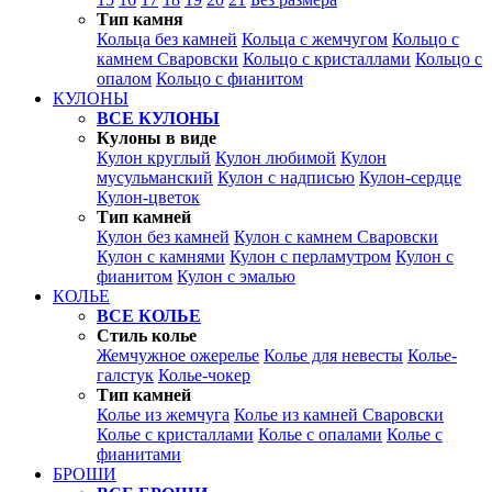
Тип камня
Кольца без камней
Кольца с жемчугом
Кольцо с
камнем Сваровски
Кольцо с кристаллами
Кольцо с
опалом
Кольцо с фианитом
КУЛОНЫ
ВСЕ КУЛОНЫ
Кулоны в виде
Кулон круглый
Кулон любимой
Кулон
мусульманский
Кулон с надписью
Кулон-сердце
Кулон-цветок
Тип камней
Кулон без камней
Кулон с камнем Сваровски
Кулон с камнями
Кулон с перламутром
Кулон с
фианитом
Кулон с эмалью
КОЛЬЕ
ВСЕ КОЛЬЕ
Стиль колье
Жемчужное ожерелье
Колье для невесты
Колье-
галстук
Колье-чокер
Тип камней
Колье из жемчуга
Колье из камней Сваровски
Колье с кристаллами
Колье с опалами
Колье с
фианитами
БРОШИ