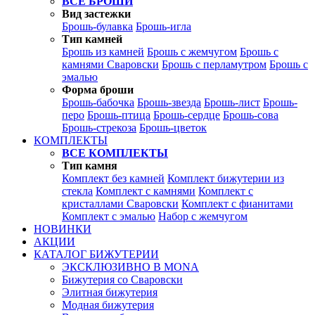
ВСЕ БРОШИ
Вид застежки
Брошь-булавка
Брошь-игла
Тип камней
Брошь из камней
Брошь с жемчугом
Брошь с
камнями Сваровски
Брошь с перламутром
Брошь с
эмалью
Форма броши
Брошь-бабочка
Брошь-звезда
Брошь-лист
Брошь-
перо
Брошь-птица
Брошь-сердце
Брошь-сова
Брошь-стрекоза
Брошь-цветок
КОМПЛЕКТЫ
ВСЕ КОМПЛЕКТЫ
Тип камня
Комплект без камней
Комплект бижутерии из
стекла
Комплект с камнями
Комплект с
кристаллами Сваровски
Комплект с фианитами
Комплект с эмалью
Набор с жемчугом
НОВИНКИ
АКЦИИ
КАТАЛОГ БИЖУТЕРИИ
ЭКСКЛЮЗИВНО В MONA
Бижутерия со Сваровски
Элитная бижутерия
Модная бижутерия